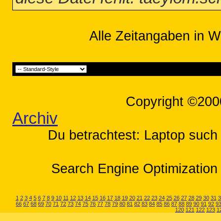
Alle Zeitangaben in W
Copyright ©200
Archiv
Du betrachtest: Laptop such 
Search Engine Optimization 
1
2
3
4
5
6
7
8
9
10
11
12
13
14
15
16
17
18
19
20
21
22
23
24
25
26
27
28
29
30
31
3
66
67
68
69
70
71
72
73
74
75
76
77
78
79
80
81
82
83
84
85
86
87
88
89
90
91
92
9
120
121
122
123
1