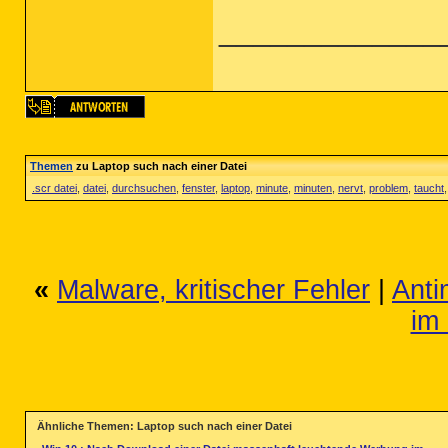
_____________
Themen
zu Laptop such nach einer Datei
.scr datei
,
datei
,
durchsuchen
,
fenster
,
laptop
,
minute
,
minuten
,
nervt
,
problem
,
taucht
«
Malware, kritischer Fehler
|
Anti
im
Ähnliche Themen: Laptop such nach einer Datei