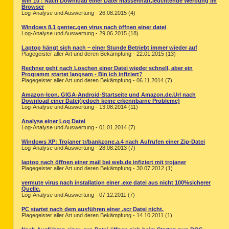
Win 10 : Nach Download einer Datei massenhaft,leuchtende Werbung im
Browser
Log-Analyse und Auswertung - 26.08.2015 (4)
Windows 8.1 gentec.gen virus nach öffnen einer datei
Log-Analyse und Auswertung - 29.06.2015 (18)
Laptop hängt sich nach ~ einer Stunde Betriebt immer wieder auf
Plagegeister aller Art und deren Bekämpfung - 22.01.2015 (13)
Rechner geht nach Löschen einer Datei wieder schnell, aber ein
Programm startet langsam - Bin ich infiziert?
Plagegeister aller Art und deren Bekämpfung - 06.11.2014 (7)
Amazon-Icon, GIGA-Android-Startseite und Amazon.de.Url nach
Download einer Datei(jedoch keine erkennbarne Probleme)
Log-Analyse und Auswertung - 13.08.2014 (11)
Analyse einer Log Datei
Log-Analyse und Auswertung - 01.01.2014 (7)
Windows XP: Trojaner tr/bankzone.a.4 nach Aufrufen einer Zip-Datei
Log-Analyse und Auswertung - 28.08.2013 (7)
laptop nach öffnen einer mail bei web.de infiziert mit trojaner
Plagegeister aller Art und deren Bekämpfung - 30.07.2012 (1)
vermute virus nach installation einer .exe datei aus nicht 100%sicherer
Quelle.
Log-Analyse und Auswertung - 07.12.2011 (7)
PC startet nach dem ausführen einer .scr Datei nicht.
Plagegeister aller Art und deren Bekämpfung - 14.10.2011 (1)