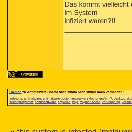
Das kommt vielleicht
im System
infiziert waren?!!
_________________
Themen
zu Antimalware Doctor nach Mbam Scan immer noch vorhanden!
anleitung
,
antimalware
,
antimalware doctor
,
antimalware doctor entfernt?
,
desktop
,
doc
schadprogramm
,
schadsoftware
,
spyware
,
troja
,
trojaner-board
,
verknüpfung
,
versuc