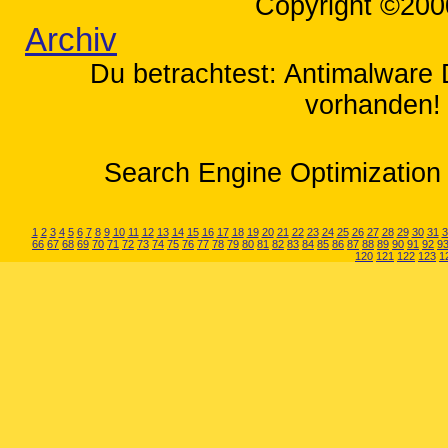
Copyright ©200
Archiv
Du betrachtest: Antimalwar
vorhanden! 
Search Engine Optimization 
1
2
3
4
5
6
7
8
9
10
11
12
13
14
15
16
17
18
19
20
21
22
23
24
25
26
27
28
29
30
31
3
66
67
68
69
70
71
72
73
74
75
76
77
78
79
80
81
82
83
84
85
86
87
88
89
90
91
92
9
120
121
122
123
1