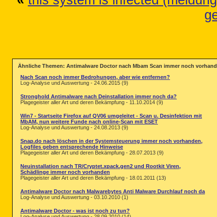
«
this system is infected (meldung
g
Ähnliche Themen: Antimalware Doctor nach Mbam Scan immer noch vorhand
Nach Scan noch immer Bedrohungen, aber wie entfernen?
Log-Analyse und Auswertung - 24.06.2015 (9)
Stronghold Antimalware nach Deinstallation immer noch da?
Plagegeister aller Art und deren Bekämpfung - 11.10.2014 (9)
Win7 - Startseite Firefox auf QV06 umgeleitet - Scan u. Desinfektion mit
MbAM, nun weitere Funde nach online-Scan mit ESET
Log-Analyse und Auswertung - 24.08.2013 (9)
Snap.do nach löschen in der Systemsteuerung immer noch vorhanden,
Logfiles geben entsprechende Hinweise
Plagegeister aller Art und deren Bekämpfung - 28.07.2013 (9)
Neuinstallation nach TR/Cryptet.xpack.gen2 und Rootkit Viren,
Schädlinge immer noch vorhanden
Plagegeister aller Art und deren Bekämpfung - 18.01.2011 (13)
Antimalware Doctor nach Malwarebytes Anti Malware Durchlauf noch da
Log-Analyse und Auswertung - 03.10.2010 (1)
Antimalware Doctor - was ist noch zu tun?
Log-Analyse und Auswertung - 28.09.2010 (14)