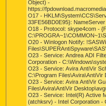
Object) -
https://fpdownload.macromedi
O17 - HKLM\System\CCS\Servi
33FE56BD0E95}: NameServer =
O18 - Protocol: skype4com -
C:\PROGRA~1\COMMON~1\Sk
O20 - Winlogon Notify: !SASW
Files\SUPERAntiSpyware\SAS
O23 - Service: Andrea ADI Filte
Corporation - C:\Windows\sy
O23 - Service: Avira AntiVir S
C:\Program Files\Avira\AntiVir
O23 - Service: Avira AntiVir G
Files\Avira\AntiVir Desktop\av
O23 - Service: Intel(R) Activ
(atchksrv) - Intel Corporation 