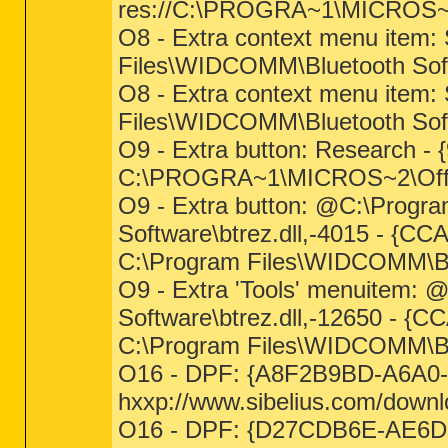
res://C:\PROGRA~1\MICROS~
O8 - Extra context menu item: 
Files\WIDCOMM\Bluetooth Soft
O8 - Extra context menu item: 
Files\WIDCOMM\Bluetooth Soft
O9 - Extra button: Research
C:\PROGRA~1\MICROS~2\Off
O9 - Extra button: @C:\Prog
Software\btrez.dll,-4015 - {
C:\Program Files\WIDCOMM\Blu
O9 - Extra 'Tools' menuitem:
Software\btrez.dll,-12650 - 
C:\Program Files\WIDCOMM\Blu
O16 - DPF: {A8F2B9BD-A6A0-4
hxxp://www.sibelius.com/downl
O16 - DPF: {D27CDB6E-AE6D-