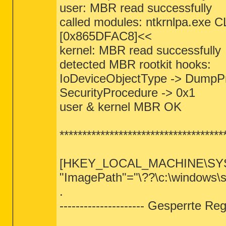
user: MBR read successfully
called modules: ntkrnlpa.exe
[0x865DFAC8]<<
kernel: MBR read successfully
detected MBR rootkit hooks:
IoDeviceObjectType -> DumpP
SecurityProcedure -> 0x1
user & kernel MBR OK
************************************
[HKEY_LOCAL_MACHINE\SYST
"ImagePath"="\??\c:\windows\
.
--------------------- Gesperrte Reg