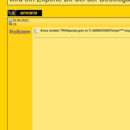
24.04.2010,
06:11
Rollstein
Avira meldet TR/Hijacker.gen in C:\WINDOWS\Temp\****.tm