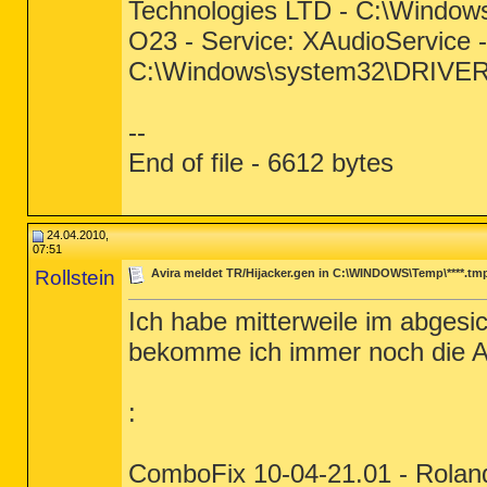
Technologies LTD - C:\Windo
O23 - Service: XAudioService 
C:\Windows\system32\DRIVER
--
End of file - 6612 bytes
24.04.2010,
07:51
Rollstein
Avira meldet TR/Hijacker.gen in C:\WINDOWS\Temp\****.tm
Ich habe mitterweile im abgesi
bekomme ich immer noch die 
:
ComboFix 10-04-21.01 - Rola