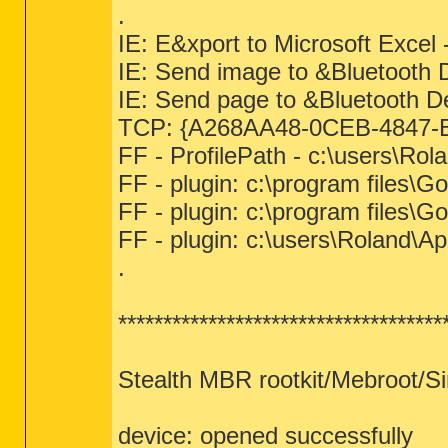
.
IE: E&xport to Microsoft Exc
IE: Send image to &Bluetooth 
IE: Send page to &Bluetooth D
TCP: {A268AA48-0CEB-4847-B
FF - ProfilePath - c:\users\Ro
FF - plugin: c:\program files\G
FF - plugin: c:\program files\
FF - plugin: c:\users\Roland\
.
************************************
Stealth MBR rootkit/Mebroot/S
device: opened successfully