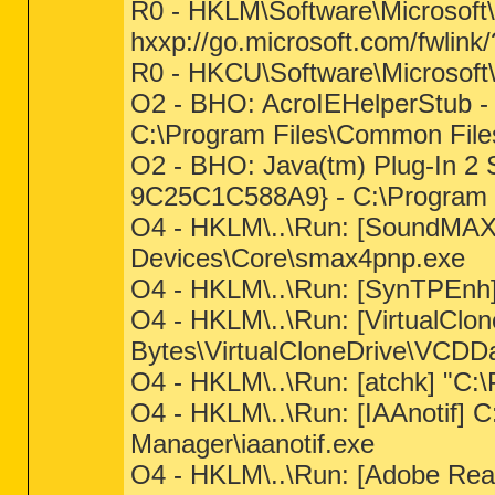
R0 - HKLM\Software\Microsoft\
hxxp://go.microsoft.com/fwlink
R0 - HKCU\Software\Microsoft\
O2 - BHO: AcroIEHelperStub
C:\Program Files\Common File
O2 - BHO: Java(tm) Plug-In 2
9C25C1C588A9} - C:\Program Fil
O4 - HKLM\..\Run: [SoundMAX
Devices\Core\smax4pnp.exe
O4 - HKLM\..\Run: [SynTPEnh
O4 - HKLM\..\Run: [VirtualClon
Bytes\VirtualCloneDrive\VCDD
O4 - HKLM\..\Run: [atchk] "C:\
O4 - HKLM\..\Run: [IAAnotif] C:
Manager\iaanotif.exe
O4 - HKLM\..\Run: [Adobe Rea