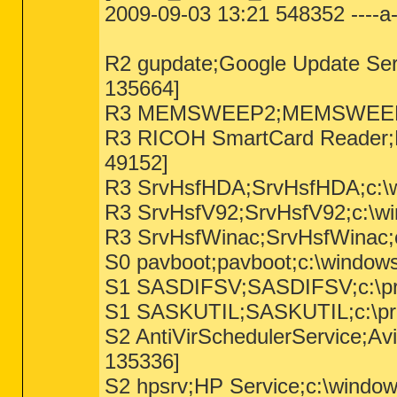
2009-09-03 13:21 548352 ----
R2 gupdate;Google Update Serv
135664]
R3 MEMSWEEP2;MEMSWEEP2;c
R3 RICOH SmartCard Reader;R
49152]
R3 SrvHsfHDA;SrvHsfHDA;c:\
R3 SrvHsfV92;SrvHsfV92;c:\
R3 SrvHsfWinac;SrvHsfWinac
S0 pavboot;pavboot;c:\windows
S1 SASDIFSV;SASDIFSV;c:\pr
S1 SASKUTIL;SASKUTIL;c:\pr
S2 AntiVirSchedulerService;Avi
135336]
S2 hpsrv;HP Service;c:\windo