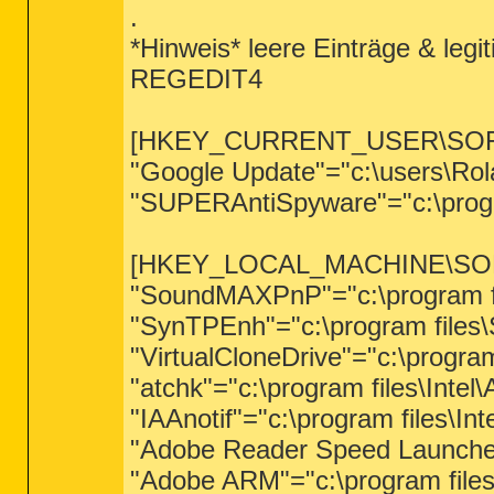
.
*Hinweis* leere Einträge & leg
REGEDIT4
[HKEY_CURRENT_USER\SOFTWA
"Google Update"="c:\users\Ro
"SUPERAntiSpyware"="c:\prog
[HKEY_LOCAL_MACHINE\SOFTW
"SoundMAXPnP"="c:\program fi
"SynTPEnh"="c:\program files
"VirtualCloneDrive"="c:\progr
"atchk"="c:\program files\Inte
"IAAnotif"="c:\program files\In
"Adobe Reader Speed Launcher
"Adobe ARM"="c:\program fil