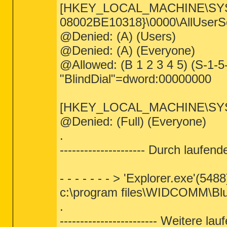
[HKEY_LOCAL_MACHINE\SYSTE
08002BE10318}\0000\AllUserSe
@Denied: (A) (Users)
@Denied: (A) (Everyone)
@Allowed: (B 1 2 3 4 5) (S-1-5
"BlindDial"=dword:00000000
[HKEY_LOCAL_MACHINE\SYSTE
@Denied: (Full) (Everyone)
.
--------------------- Durch laufen
- - - - - - - > 'Explorer.exe'(5488
c:\program files\WIDCOMM\Blue
.
------------------------ Weitere lau