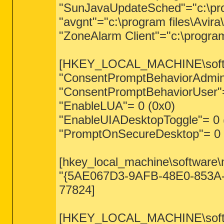
"SunJavaUpdateSched"="c:\pro
"avgnt"="c:\program files\Avir
"ZoneAlarm Client"="c:\program
[HKEY_LOCAL_MACHINE\software
"ConsentPromptBehaviorAdmin
"ConsentPromptBehaviorUser"=
"EnableLUA"= 0 (0x0)
"EnableUIADesktopToggle"= 0 
"PromptOnSecureDesktop"= 0 
[hkey_local_machine\software\
"{5AE067D3-9AFB-48E0-853A-
77824]
[HKEY_LOCAL_MACHINE\software