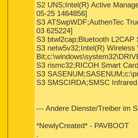
S2 UNS;Intel(R) Active Manage
05-25 1464856]
S3 ATSwpWDF;AuthenTec True
03 625224]
S3 btwl2cap;Bluetooth L2CAP 
S3 netw5v32;Intel(R) Wireless 
Bit;c:\windows\system32\DRIV
S3 rismc32;RICOH Smart Card
S3 SASENUM;SASENUM;c:\pro
S3 SMSCIRDA;SMSC Infrared D
--- Andere Dienste/Treiber im S
*NewlyCreated* - PAVBOOT
.