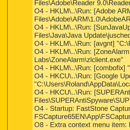
Files\Adobe\Reader 9.0\Reade
O4 - HKLM\..\Run: [Adobe AR
Files\Adobe\ARM\1.0\AdobeA
O4 - HKLM\..\Run: [SunJavaU
Files\Java\Java Update\jusche
O4 - HKLM\..\Run: [avgnt] "C:\
O4 - HKLM\..\Run: [ZoneAlarm 
Labs\ZoneAlarm\zlclient.exe"
O4 - HKLM\..\Run: [combofix] "
O4 - HKCU\..\Run: [Google Up
"C:\Users\Roland\AppData\Loc
O4 - HKCU\..\Run: [SUPERAnt
Files\SUPERAntiSpyware\SUP
O4 - Startup: FastStone Captur
FSCapture65EN\App\FSCaptur
O8 - Extra context menu item: 