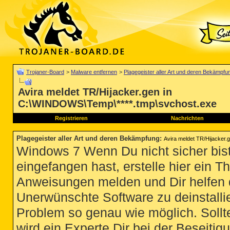
Trojaner-Board
>
Malware entfernen
>
Plagegeister aller Art und deren Bekämpfu
Avira meldet TR/Hijacker.gen in
C:\WINDOWS\Temp\****.tmp\svchost.exe
Registrieren
Nachrichten
Plagegeister aller Art und deren Bekämpfung
:
Avira meldet TR/Hijacker
Windows 7 Wenn Du nicht sicher bist
eingefangen hast, erstelle hier ein T
Anweisungen melden und Dir helfen 
Unerwünschte Software zu deinstallie
Problem so genau wie möglich. Sollte
wird ein Experte Dir bei der Beseitigu