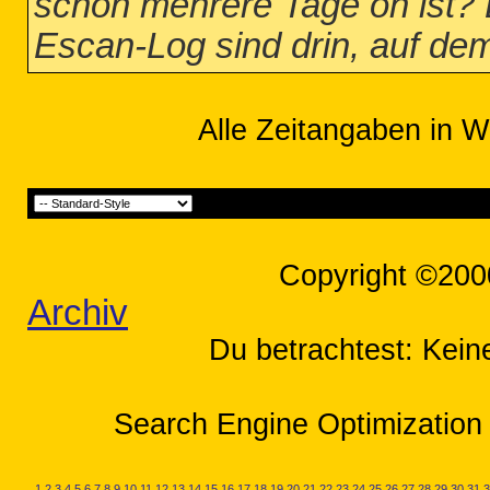
schon mehrere Tage on ist? 
Escan-Log sind drin, auf de
Alle Zeitangaben in W
Copyright ©200
Archiv
Du betrachtest: Kein
Search Engine Optimization 
1
2
3
4
5
6
7
8
9
10
11
12
13
14
15
16
17
18
19
20
21
22
23
24
25
26
27
28
29
30
31
3