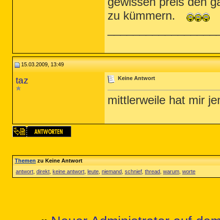
gewissen preis den g
zu kümmern.
_________________
15.03.2009, 13:49
taz
Keine Antwort
mittlerweile hat mir 
Themen
zu Keine Antwort
antwort
,
direkt
,
keine antwort
,
leute
,
niemand
,
schnief
,
thread
,
warum
,
worte