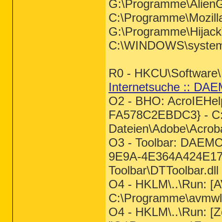
G:\Programme\AlienG
C:\Programme\Mozilla 
G:\Programme\Hijack
C:\WINDOWS\system
R0 - HKCU\Software\M
Internetsuche :: D
O2 - BHO: AcroIEHe
FA578C2EBDC3} - C
Dateien\Adobe\Acroba
O3 - Toolbar: DAEMO
9E9A-4E364A424E17
Toolbar\DTToolbar.dll
O4 - HKLM\..\Run: [
C:\Programme\avmwl
O4 - HKLM\..\Run: [Z