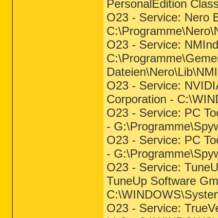
PersonalEdition Clas
O23 - Service: Nero 
C:\Programme\Nero\N
O23 - Service: NMInd
C:\Programme\Geme
Dateien\Nero\Lib\NMI
O23 - Service: NVIDI
Corporation - C:\W
O23 - Service: PC Too
- G:\Programme\Spyw
O23 - Service: PC Too
- G:\Programme\Spyw
O23 - Service: TuneU
TuneUp Software Gm
C:\WINDOWS\System
O23 - Service: TrueVe