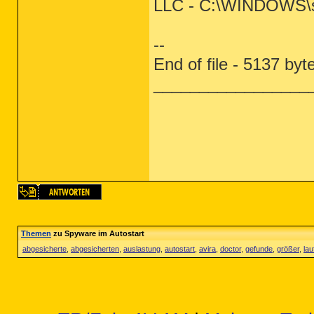
LLC - C:\WINDOWS\
--
End of file - 5137 byt
_________________
Themen
zu Spyware im Autostart
abgesicherte
,
abgesicherten
,
auslastung
,
autostart
,
avira
,
doctor
,
gefunde
,
größer
,
lau