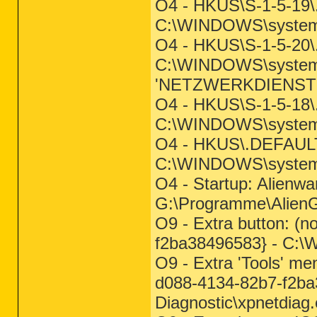
O4 - HKUS\S-1-5-19
C:\WINDOWS\system
O4 - HKUS\S-1-5-20
C:\WINDOWS\syste
'NETZWERKDIENST'
O4 - HKUS\S-1-5-18
C:\WINDOWS\system
O4 - HKUS\.DEFAUL
C:\WINDOWS\system3
O4 - Startup: Alienwa
G:\Programme\AlienG
O9 - Extra button: (
f2ba38496583} - C:\
O9 - Extra 'Tools' m
d088-4134-82b7-f2b
Diagnostic\xpnetdiag