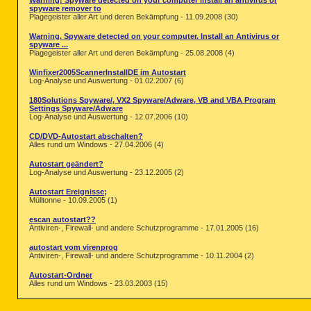
Warning! Spyware detected on your computer install an antivirus or
spyware remover to
Plagegeister aller Art und deren Bekämpfung - 11.09.2008 (30)
Warning. Spyware detected on your computer. Install an Antivirus or
spyware ...
Plagegeister aller Art und deren Bekämpfung - 25.08.2008 (4)
Winfixer2005ScannerInstallDE im Autostart
Log-Analyse und Auswertung - 01.02.2007 (6)
180Solutions Spyware/, VX2 Spyware/Adware, VB and VBA Program
Settings Spyware/Adware
Log-Analyse und Auswertung - 12.07.2006 (10)
CD/DVD-Autostart abschalten?
Alles rund um Windows - 27.04.2006 (4)
Autostart geändert?
Log-Analyse und Auswertung - 23.12.2005 (2)
Autostart Ereignisse;
Mülltonne - 10.09.2005 (1)
escan autostart??
Antiviren-, Firewall- und andere Schutzprogramme - 17.01.2005 (16)
autostart vom virenprog
Antiviren-, Firewall- und andere Schutzprogramme - 10.11.2004 (2)
Autostart-Ordner
Alles rund um Windows - 23.03.2003 (15)