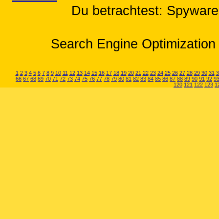
Du betrachtest: Spyware 
Search Engine Optimization 
1
2
3
4
5
6
7
8
9
10
11
12
13
14
15
16
17
18
19
20
21
22
23
24
25
26
27
28
29
30
31
3
66
67
68
69
70
71
72
73
74
75
76
77
78
79
80
81
82
83
84
85
86
87
88
89
90
91
92
9
120
121
122
123
1