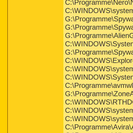
C:\Programme\Nero\N
C:\WINDOWS\system
G:\Programme\Spywar
G:\Programme\Spywar
G:\Programme\Alien
C:\WINDOWS\System
G:\Programme\Spywar
C:\WINDOWS\Explor
C:\WINDOWS\system3
C:\WINDOWS\System
C:\Programme\avmwl
G:\Programme\ZoneAl
C:\WINDOWS\RTHD
C:\WINDOWS\syste
C:\WINDOWS\system3
C:\Programme\Avira\A