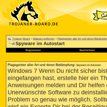
Trojaner-Board
>
Malware entfernen
>
Plagegeister aller Art und deren Bekämpfu
Spyware im Autostart
Registrieren
Nachrichten
Plagegeister aller Art und deren Bekämpfung
:
Spyware im Autostart
Windows 7 Wenn Du nicht sicher bist
eingefangen hast, erstelle hier ein T
Anweisungen melden und Dir helfen 
Unerwünschte Software zu deinstallie
Problem so genau wie möglich. Sollte
wird ein Experte Dir bei der Beseitigu