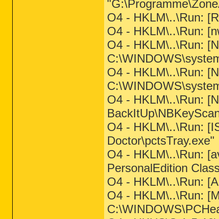
"G:\Programme\ZoneAl
O4 - HKLM\..\Run:
O4 - HKLM\..\Run: [nw
O4 - HKLM\..\Run: 
C:\WINDOWS\system3
O4 - HKLM\..\Run: 
C:\WINDOWS\system3
O4 - HKLM\..\Run: [
BackItUp\NBKeyScan
O4 - HKLM\..\Run: [
Doctor\pctsTray.exe"
O4 - HKLM\..\Run: [a
PersonalEdition Class
O4 - HKLM\..\Run: 
O4 - HKLM\..\Run: [
C:\WINDOWS\PCHealth