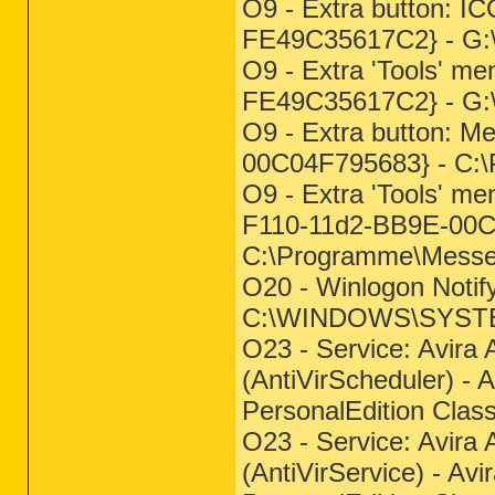
O9 - Extra button: 
FE49C35617C2} - G:
O9 - Extra 'Tools' 
FE49C35617C2} - G:
O9 - Extra button: 
00C04F795683} - C:
O9 - Extra 'Tools' 
F110-11d2-BB9E-00C
C:\Programme\Mess
O20 - Winlogon Notify
C:\WINDOWS\SYSTEM
O23 - Service: Avira 
(AntiVirScheduler) -
PersonalEdition Clas
O23 - Service: Avira 
(AntiVirService) - Av