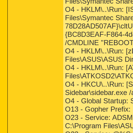
Files\Symantec Shar
O4 - HKLM\..\Run: [I
Files\Symantec Sha
78D28AD507AF}\cltU
{BC8D3EAF-F864-4d
/CMDLINE "REBOOT
O4 - HKLM\..\Run: [z
Files\ASUS\ASUS Di
O4 - HKLM\..\Run: [
Files\ATKOSD2\ATK
O4 - HKCU\..\Run: [S
Sidebar\sidebar.exe 
O4 - Global Startup: 
O13 - Gopher Prefix:
O23 - Service: ADSM
C:\Program Files\A