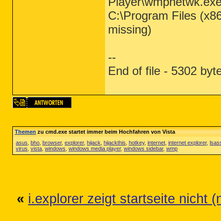
Player\wmpnetwk.ex
C:\Program Files (x8
missing)
--
End of file - 5302 byt
Themen
zu cmd.exe startet immer beim Hochfahren von Vista
asus
,
bho
,
browser
,
explorer
,
hijack
,
hijackthis
,
hotkey
,
internet
,
internet explorer
,
lsas
virus
,
vista
,
windows
,
windows media player
,
windows sidebar
,
wmp
«
i.explorer zeigt startseite nicht 