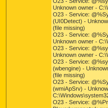
O23 - Service: @%sys
Unknown owner - C:\W
O23 - Service: @%Sy
(UI0Detect) - Unkno
(file missing)
O23 - Service: @%Sy
Unknown owner - C:\W
O23 - Service: @%sy
Unknown owner - C:\W
O23 - Service: @%sy
(wbengine) - Unknow
(file missing)
O23 - Service: @%S
(wmiApSrv) - Unknow
C:\Windows\system32
O23 - Service: @%P