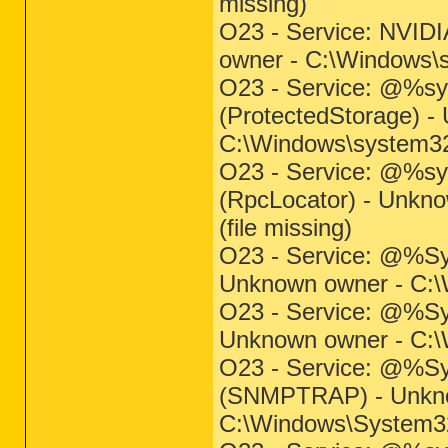
missing)
O23 - Service: NVIDI
owner - C:\Windows\s
O23 - Service: @%sy
(ProtectedStorage) -
C:\Windows\system32\
O23 - Service: @%sy
(RpcLocator) - Unkno
(file missing)
O23 - Service: @%Sy
Unknown owner - C:\W
O23 - Service: @%Sy
Unknown owner - C:\W
O23 - Service: @%S
(SNMPTRAP) - Unkno
C:\Windows\System32\