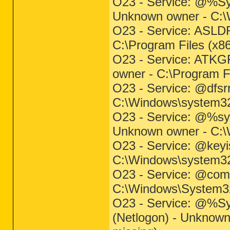
O23 - Service: @%Sy
Unknown owner - C:\W
O23 - Service: ASLD
C:\Program Files (x
O23 - Service: ATK
owner - C:\Program
O23 - Service: @dfsr
C:\Windows\system32
O23 - Service: @%sys
Unknown owner - C:\W
O23 - Service: @keyi
C:\Windows\system32\
O23 - Service: @com
C:\Windows\System32\
O23 - Service: @%Sy
(Netlogon) - Unknown