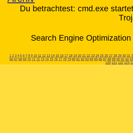
Du betrachtest: cmd.exe starte
Tro
Search Engine Optimization 
1
2
3
4
5
6
7
8
9
10
11
12
13
14
15
16
17
18
19
20
21
22
23
24
25
26
27
28
29
30
31
3
66
67
68
69
70
71
72
73
74
75
76
77
78
79
80
81
82
83
84
85
86
87
88
89
90
91
92
9
120
121
122
123
1