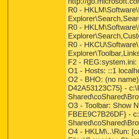
http://go.microsoft.c
R0 - HKLM\Software\M
Explorer\Search,Sear
R0 - HKLM\Software\M
Explorer\Search,Cus
R0 - HKCU\Software\M
Explorer\Toolbar,Lin
F2 - REG:system.ini: 
O1 - Hosts: ::1 localh
O2 - BHO: (no name
D42A53123C75} - c:\
Shared\coShared\Bro
O3 - Toolbar: Show N
FBEE9C7B26DF} - c:\
Shared\coShared\Bro
O4 - HKLM\..\Run: [c