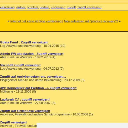
aufsetzung
,
ordner
,
problem
,
update
,
verweigert
,
zugriff
,
zugriff verweigert
«
Internet hat keine richtige verbindung
|
Neu aufsetzen mit "product recovery"?
»
Gdata Fund : Zugriff verweigert
Log-Analyse und Auswertung - 10.01.2015 (19)
Admin-PW abgelaufen - Zugriff verweigert
Alles rund um Windows - 10.02.2013 (4)
Nvcpl.dll zugriff verweigert
Log-Analyse und Auswertung - 04.07.2012 (7)
Zugriff auf Antivirenseiten etc. verweigert....
Plagegeister aller Art und deren Bekämpfung - 23.12.2009 (5)
AW: Doppelklick auf Partition --> Zugriff verweigert
Mülltonne - 19.11.2008 (0)
Laufwerk C:\ : zugriff verweigert!
Alles rund um Windows - 27.08.2007 (3)
Zugriff auf zlclient.exe verweigert
Antiviren-, Firewall- und andere Schutzprogramme - 10.08.2006 (1)
Zugriff verweigert
Antiviren-, Firewall- und andere Schutzprogramme - 27.12.2004 (1)