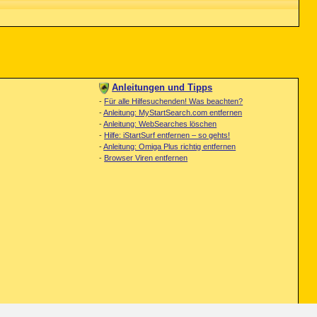
Anleitungen und Tipps
-
Für alle Hilfesuchenden! Was beachten?
-
Anleitung: MyStartSearch.com entfernen
-
Anleitung: WebSearches löschen
-
Hilfe: iStartSurf entfernen – so gehts!
-
Anleitung: Omiga Plus richtig entfernen
-
Browser Viren entfernen