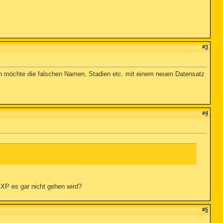
#
3
h möchte die falschen Namen, Stadien etc. mit einem neuen Datensatz
#
4
 XP es gar nicht gehen wird?
#
5