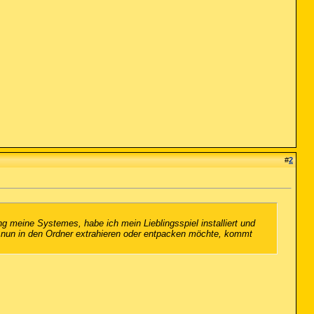
#
2
ng meine Systemes, habe ich mein Lieblingsspiel installiert und
i nun in den Ordner extrahieren oder entpacken möchte, kommt