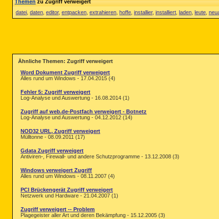
Themen
zu Zugriff verweigert
datei
,
daten
,
editor
,
entpacken
,
extrahieren
,
hoffe
,
installier
,
installiert
,
laden
,
leute
,
neu
Ähnliche Themen: Zugriff verweigert
Word Dokument Zugriff verweigert
Alles rund um Windows - 17.04.2015 (4)
Fehler 5: Zugriff verweigert
Log-Analyse und Auswertung - 16.08.2014 (1)
Zugriff auf web.de-Postfach verweigert - Botnetz
Log-Analyse und Auswertung - 04.12.2012 (14)
NOD32 URL, Zugriff verweigert
Mülltonne - 08.09.2011 (17)
Gdata Zugriff verweigert
Antiviren-, Firewall- und andere Schutzprogramme - 13.12.2008 (3)
Windows verweigert Zugriff
Alles rund um Windows - 08.11.2007 (4)
PCI Brückengerät Zugriff verweigert
Netzwerk und Hardware - 21.04.2007 (1)
Zugriff verweigert -- Problem
Plagegeister aller Art und deren Bekämpfung - 15.12.2005 (3)