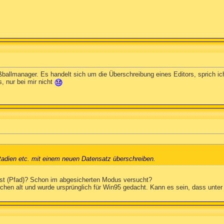
llmanager. Es handelt sich um die Überschreibung eines Editors, sprich ic
s, nur bei mir nicht
adien etc. mit einem neuen Datensatz überschreiben.
illst (Pfad)? Schon im abgesicherten Modus versucht?
rchen alt und wurde ursprünglich für Win95 gedacht. Kann es sein, dass unter