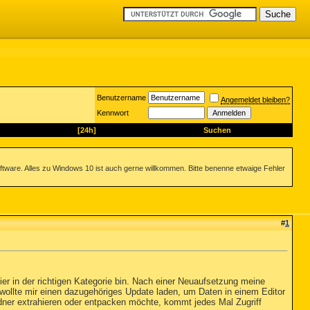
Benutzername
Angemeldet bleiben?
Kennwort
[24h]
Suchen
ftware. Alles zu Windows 10 ist auch gerne willkommen. Bitte benenne etwaige Fehler
#
1
ier in der richtigen Kategorie bin. Nach einer Neuaufsetzung meine
d wollte mir einen dazugehöriges Update laden, um Daten in einem Editor
dner extrahieren oder entpacken möchte, kommt jedes Mal Zugriff