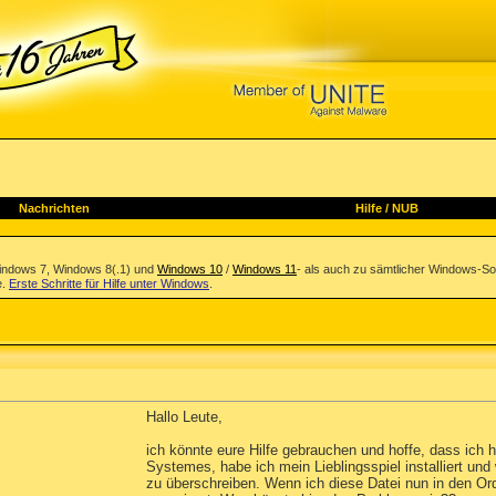
Nachrichten
Hilfe
/
NUB
indows 7, Windows 8(.1) und
Windows 10
/
Windows 11
- als auch zu sämtlicher Windows-So
e.
Erste Schritte für Hilfe unter Windows
.
Hallo Leute,
ich könnte eure Hilfe gebrauchen und hoffe, dass ich h
Systemes, habe ich mein Lieblingsspiel installiert un
zu überschreiben. Wenn ich diese Datei nun in den Or