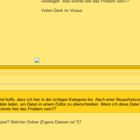
verweigert. Was könnte hier das Problem sein??
Vielen Dank im Voraus
nd hoffe, dass ich hier in der richtigen Kategorie bin. Nach einer Neuaufsetzu
date laden, um Daten in einem Editor zu überschreiben. Wenn ich diese Date
 könnte hier das Problem sein??
piel? Welcher Ordner (Eigene Dateien od.?)?