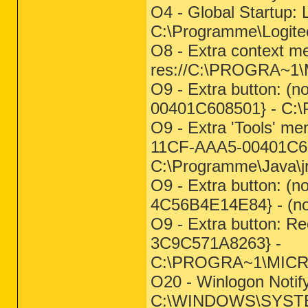
O4 - Global Startup: 
C:\Programme\Logitec
O8 - Extra context me
res://C:\PROGRA~1
O9 - Extra button: 
00401C608501} - C:\P
O9 - Extra 'Tools' m
11CF-AAA5-00401C60
C:\Programme\Java\jr
O9 - Extra button: 
4C56B4E14E84} - (no 
O9 - Extra button: 
3C9C571A8263} -
C:\PROGRA~1\MICR
O20 - Winlogon Notify
C:\WINDOWS\SYSTE