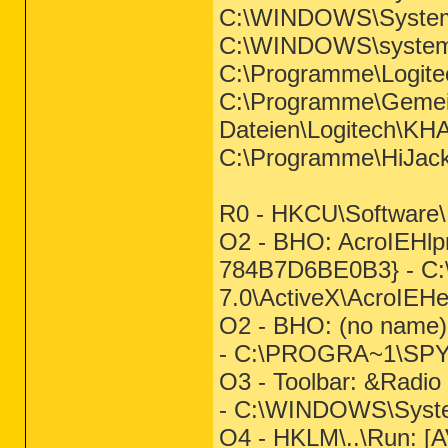
C:\WINDOWS\Syste
C:\WINDOWS\system
C:\Programme\Logitec
C:\Programme\Geme
Dateien\Logitech\
C:\Programme\HiJack
R0 - HKCU\Software\M
O2 - BHO: AcroIEHlp
784B7D6BE0B3} - C:
7.0\ActiveX\AcroIEHel
O2 - BHO: (no name
- C:\PROGRA~1\SPY
O3 - Toolbar: &Radi
- C:\WINDOWS\Syst
O4 - HKLM\..\Run: [A