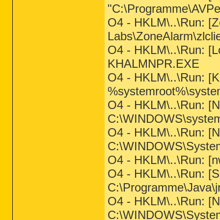
"C:\Programme\AVPe
O4 - HKLM\..\Run: [
Labs\ZoneAlarm\zlcli
O4 - HKLM\..\Run: [L
KHALMNPR.EXE
O4 - HKLM\..\Run: [K
%systemroot%\syste
O4 - HKLM\..\Run: [
C:\WINDOWS\system
O4 - HKLM\..\Run: 
C:\WINDOWS\System3
O4 - HKLM\..\Run: [nw
O4 - HKLM\..\Run: [
C:\Programme\Java\jr
O4 - HKLM\..\Run: 
C:\WINDOWS\System3