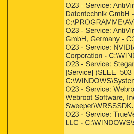
O23 - Service: AntiVi
Datentechnik GmbH -
C:\PROGRAMME\A
O23 - Service: Anti
GmbH, Germany - C
O23 - Service: NVIDI
Corporation - C:\W
O23 - Service: Stega
[Service] (SLEE_503
C:\WINDOWS\Syste
O23 - Service: Webr
Webroot Software, I
Sweeper\WRSSSDK.
O23 - Service: TrueVe
LLC - C:\WINDOWS\