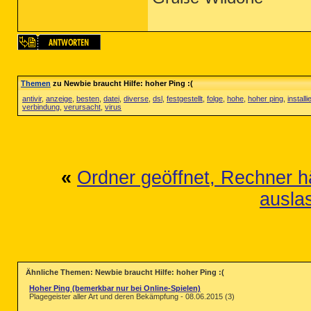
Themen
zu Newbie braucht Hilfe: hoher Ping :(
antivir
,
anzeige
,
besten
,
datei
,
diverse
,
dsl
,
festgestellt
,
folge
,
hohe
,
hoher ping
,
installi
verbindung
,
verursacht
,
virus
«
Ordner geöffnet, Rechner hä
ausla
Ähnliche Themen: Newbie braucht Hilfe: hoher Ping :(
Hoher Ping (bemerkbar nur bei Online-Spielen)
Plagegeister aller Art und deren Bekämpfung - 08.06.2015 (3)