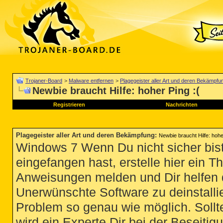
Trojaner-Board
>
Malware entfernen
>
Plagegeister aller Art und deren Bekämpfu
Newbie braucht Hilfe: hoher Ping :(
Registrieren
Nachrichten
Plagegeister aller Art und deren Bekämpfung
:
Newbie braucht Hilfe: hohe
Windows 7 Wenn Du nicht sicher bist
eingefangen hast, erstelle hier ein T
Anweisungen melden und Dir helfen 
Unerwünschte Software zu deinstallie
Problem so genau wie möglich. Sollte
wird ein Experte Dir bei der Beseitigu