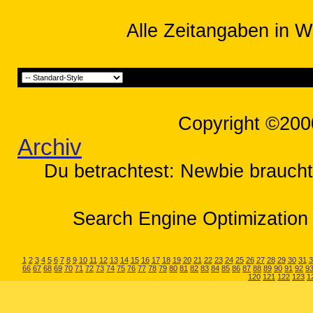
Alle Zeitangaben in W
Copyright ©200
Archiv
Du betrachtest: Newbie braucht 
Search Engine Optimization 
1
2
3
4
5
6
7
8
9
10
11
12
13
14
15
16
17
18
19
20
21
22
23
24
25
26
27
28
29
30
31
3
66
67
68
69
70
71
72
73
74
75
76
77
78
79
80
81
82
83
84
85
86
87
88
89
90
91
92
9
120
121
122
123
1