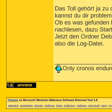
Das Toll gehört ja zu
kannst du dir probleml
Ob es was gefunden h
nachlesen, dazu Star
Jetzt den Ordner Debu
also die Log-Datei.
_________________
Only cronos endur
Themen
zu Microsoft Windows Malicious Software Removal Tool 1.8
adaware
,
angeboten
,
einsatz
,
entferne
,
frage
,
malicious
,
malware
,
microsoft
,
party
,
re