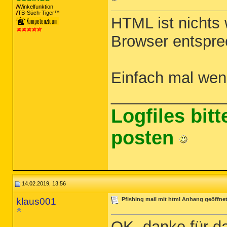
Winkelfunktion
TB-Süch-Tiger™
HTML ist nichts
Browser entsprec
Einfach mal wen
_____________
Logfiles bit
posten
14.02.2019, 13:56
klaus001
Pfishing mail mit html Anhang geöffne
OK, danke für d