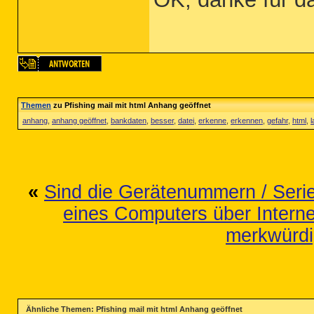
Themen
zu Pfishing mail mit html Anhang geöffnet
anhang
,
anhang geöffnet
,
bankdaten
,
besser
,
datei
,
erkenne
,
erkennen
,
gefahr
,
html
,
«
Sind die Gerätenummern / Ser
eines Computers über Interne
merkwürdi
Ähnliche Themen: Pfishing mail mit html Anhang geöffnet