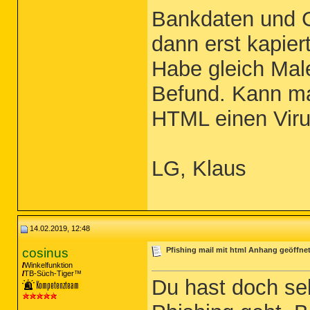
Bankdaten und G
dann erst kapier
Habe gleich Mal
Befund. Kann ma
HTML einen Viru
LG, Klaus
14.02.2019, 12:48
cosinus
Pfishing mail mit html Anhang geöffne
Winkelfunktion
TB-Süch-Tiger™
Du hast doch sel