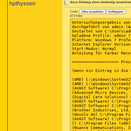
hpthyssen
docx Anhang einer eindeutig unseriöse
Code:
Alles auswählen
Aufklappen
ATTFilter
Untersuchungsergebnis von Farbar Recovery Scan Tool (FRST) (x64) Version: 14.11.2018
durchgeführt von admin (Administrator) auf ADMIN-PC (15-11-2018 20:42:55)
Gestartet von C:\Users\admin\Desktop
Geladene Profile: admin (Verfügbare Profile: admin)
Platform: Windows 7 Professional Service Pack 1 (X64) Sprache: Deutsch (Deutschland)
Internet Explorer Version 11 (Standard-Browser: Chrome)
Start-Modus: Normal
Anleitung für Farbar Recovery Scan Tool: hxxp://www.geekstogo.com/forum/topic/335081-frst-tutorial-how-to-use-farbar-recovery-scan-tool/

==================== Prozesse (Nicht auf der Ausnahmeliste) =================

(Wenn ein Eintrag in die Fixlist aufgenommen wird, wird der Prozess geschlossen. Die Datei wird nicht verschoben.)

(AMD) C:\Windows\System32\atiesrxx.exe
(AMD) C:\Windows\System32\atieclxx.exe
(AVAST Software) C:\Program Files\AVAST Software\Avast\AvastSvc.exe
(Advanced Micro Devices, Inc.) C:\Program Files\AMD\ATI.ACE\Fuel\Fuel.Service.exe
(Digital Care Solutions) C:\Program Files\BDServices\BitDefenderCOM.exe
(AVAST Software) C:\Program Files (x86)\AVAST Software\Browser\Update\1.4.136.333\AvastBrowserCrashHandler.exe
(AVAST Software) C:\Program Files (x86)\AVAST Software\Browser\Update\1.4.136.333\AvastBrowserCrashHandler64.exe
(Brother Industries, Ltd.) C:\Program Files (x86)\Browny02\BrYNSvc.exe
(devolo AG) C:\Program Files (x86)\devolo\dlan\devolonetsvc.exe
(AVAST Software) C:\Program Files\AVAST Software\Avast\AvastUI.exe
() C:\Program Files (x86)\HiSuite\HandSetService\HuaweiHiSuiteService64.exe
(Nuance Communications, Inc.) C:\Program Files (x86)\Nuance\PaperPort\PDFProFiltSrvPP.exe
(Copyright (c) 2017 Plays.tv, LLC) C:\Program Files (x86)\Raptr Inc\PlaysTV\plays_service.exe
(Samsung) C:\Program Files (x86)\Samsung\Smart Switch PC\SmartSwitchPDLR.exe
(Sony Corporation) C:\Program Files (x86)\Sony\PlayMemories Home\PMBDeviceInfoProvider.exe
(Microsoft Corporation) C:\Program Files (x86)\Microsoft Application Virtualization Client\sftvsa.exe
(DEVGURU Co., LTD.) C:\Program Files (x86)\Samsung\USB Drivers\27_ssconn\conn\ss_conn_service.exe
(Piriform Ltd) C:\Program Files\CCleaner\CCleaner64.exe
(Malwarebytes) C:\Program Files\Malwarebytes\Anti-Malware\MBAMService.exe
(AVAST Software) C:\Program Files\AVAST Software\Avast\x64\aswidsagenta.exe
(Google Inc.) C:\Program Files (x86)\Google\Chrome\Application\chrome.exe
(Google Inc.) C:\Program Files (x86)\Google\Chrome\Application\chrome.exe
(Google Inc.) C:\Program Files (x86)\Google\Chrome\Application\chrome.exe
(Google Inc.) C:\Program Files (x86)\Google\Chrome\Application\chrome.exe
(Sony Corporation) C:\Program Files (x86)\Common Files\Sony Shared\SOHLib\SOHDms.exe
(Microsoft Corporation) C:\Windows\System32\alg.exe
(Google Inc.) C:\Program Files (x86)\Google\Chrome\Application\chrome.exe
(Google Inc.) C:\Program Files (x86)\Google\Chrome\Application\chrome.exe
(Sony Corporation) C:\Program Files\Common Files\Sony Shared\VAIO Entertainment Platform\SPF\SpfService64.exe
(Malwarebyte