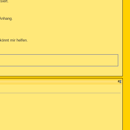
siert.
 Anhang.
 könnt mir helfen.
#
2