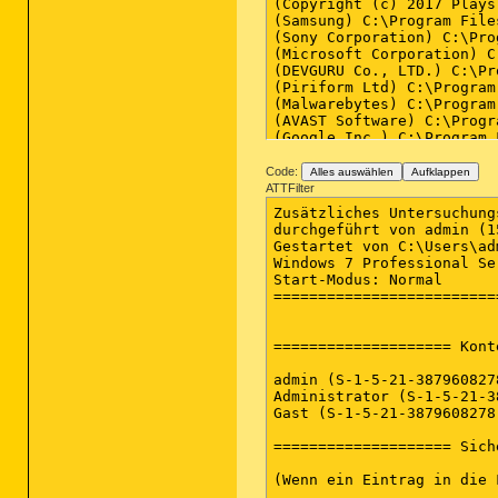
Code:
Alles auswählen
Aufklappen
ATTFilter
Zusätzliches Untersuchungsergebnis von Farbar Recovery Scan Tool (x64) Version: 14.11.2018
durchgeführt von admin (15-11-2018 20:43:46)
Gestartet von C:\Users\admin\Desktop
Windows 7 Professional Service Pack 1 (X64) (2014-05-16 15:09:58)
Start-Modus: Normal
==========================================================


==================== Konten: =============================

admin (S-1-5-21-3879608278-1092068691-3136766607-1000 - Administrator - Enabled) => C:\Users\admin
Administrator (S-1-5-21-3879608278-1092068691-3136766607-500 - Administrator - Disabled)
Gast (S-1-5-21-3879608278-1092068691-3136766607-501 - Limited - Disabled)

==================== Sicherheits-Center ========================

(Wenn ein Eintrag in die Fixlist aufgenommen wird, wird er entfernt.)

AV: Avast Antivirus (Enabled - Up to date) {8EA8924E-BC81-DC44-8BB0-8BAE75D86EBF}
AV: Malwarebytes (Enabled - Up to date) {23007AD3-69FE-687C-2629-D584AFFAF72B}
AS: Malwarebytes (Enabled - Up to date) {98619B37-4FC4-67F2-1C99-EEF6D47DBD96}
AS: Windows Defender (Disabled - Up to date) {D68DDC3A-831F-4fae-9E44-DA132C1ACF46}
AS: Avast Antivirus (Enabled - Up to date) {35C973AA-9ABB-D3CA-B100-B0DC0E5F2402}

==================== Installierte Programme ======================

(Nur Adware-Programme mit dem Zusatz "Hidden" können in die Fixlist aufgenommen werden, um sie sichtbar zu machen. Die Adware-Programme sollten manuell deinstalliert werden.)

7-Zip 16.04 (x64) (HKLM\...\7-Zip) (Version: 16.04 - Igor Pavlov)
7-Zip 18.01 (x64 edition) (HKLM\...\{23170F69-40C1-2702-1801-000001000000}) (Version: 18.01.00.0 - Igor Pavlov)
Adobe Acrobat Reader DC - Deutsch (HKLM-x32\...\{AC76BA86-7AD7-1031-7B44-AC0F074E4100}) (Version: 19.008.20081 - Adobe Systems Incorporated)
Adobe Digital Editions 3.0 (HKLM-x32\...\Adobe Digital Editions 3.0) (Version: 3.0.1 - Adobe Systems Incorporated)
Adobe Flash Player 29 PPAPI (HKLM-x32\...\Adobe Flash Player PPAPI) (Version: 29.0.0.140 - Adobe Systems Incorporated)
AMD Install Manager (HKLM\...\AMD Catalyst Install Manager) (Version: 9.0.000.4 - Advanced Micro Devices, Inc.)
AMD Quick Stream (HKLM\...\{E9EED4AE-682B-4501-9574-D09A21717599}_is1) (Version: 4.0.0.0 - AppEx Networks)
Any Video Converter 5.9.1 (HKLM-x32\...\Any Video Converter_is1) (Version:  - Any-Video-Converter.com)
Avast Free Antivirus (HKLM-x32\...\Avast Antivirus) (Version: 18.7.2354 - AVAST Software)
Avast Secure Browser (HKLM-x32\...\Avast Secure Browser) (Version: 69.1.867.100 - AVAST Software)
Brother MFL-Pro Suite MFC-J470DW (HKLM-x32\...\{7B4C83B6-17C1-4BFD-B86D-4D7AD4498CBB}) (Version: 1.0.4.0 - Brother Industries, Ltd.)
CCleaner (HKLM\...\CCleaner) (Version: 5.48 - Piriform)
CDBurnerXP (HKLM-x32\...\{7E265513-8CDA-4631-B696-F40D983F3B07}_is1) (Version: 4.5.7.6623 - CDBurnerXP)
Compatibility Pack