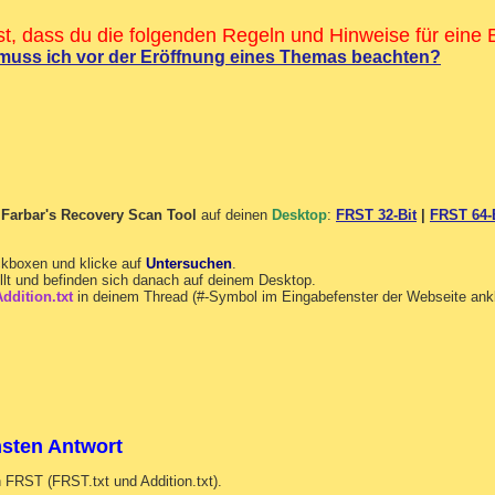
rst, dass du die folgenden Regeln und Hinweise für eine
 muss ich vor der Eröffnung eines Themas beachten?
n
Farbar's Recovery Scan Tool
auf deinen
Desktop
:
FRST 32-Bit
|
FRST 64-
ckboxen und klicke auf
Untersuchen
.
llt und befinden sich danach auf deinem Desktop.
ddition.txt
in deinem Thread (#-Symbol im Eingabefenster der Webseite ank
hsten Antwort
 FRST (FRST.txt und Addition.txt).