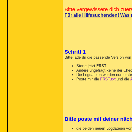
Bitte vergewissere dich zue
Für alle Hilfesuchenden! Was
Schritt 1
Bitte lade dir die passende Version vo
Starte jetzt
FRST
.
Ändere ungefragt keine der Che
Die Logdateien werden nun erste
Poste mir die
FRST.txt
und die
A
Bitte poste mit deiner näc
die beiden neuen Logdateien von