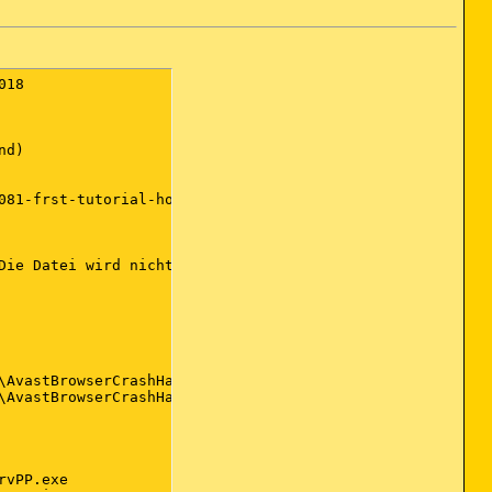
44-A445-435b-BC74-9C25C1C588A9} -> C:\Program Files (x86)\Java\jre1.8.0_161\bin\jp2ssv.dll [2018-02-02] (Oracle Corporation)
Toolbar: HKU\S-1-5-21-3879608278-1092068691-3136766607-1000 -> Kein Name - {2318C2B1-4965-11D4-9B18-009027A5CD4F} -  Keine Datei
Filter: video/mp4 - {20C75730-7C25-476B-95DC-C65810F9E489} - C:\Program Fi