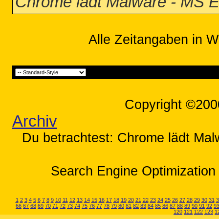
Chrome lädt Malware - MS E
Alle Zeitangaben in W
Copyright ©200
Archiv
Du betrachtest: Chrome lädt Mal
Search Engine Optimization 
1
2
3
4
5
6
7
8
9
10
11
12
13
14
15
16
17
18
19
20
21
22
23
24
25
26
27
28
29
30
31
3
66
67
68
69
70
71
72
73
74
75
76
77
78
79
80
81
82
83
84
85
86
87
88
89
90
91
92
9
120
121
122
123
1