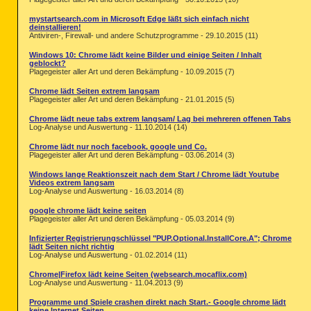
mystartsearch.com in Microsoft Edge läßt sich einfach nicht
deinstallieren!
Antiviren-, Firewall- und andere Schutzprogramme - 29.10.2015 (11)
Windows 10: Chrome lädt keine Bilder und einige Seiten / Inhalt
geblockt?
Plagegeister aller Art und deren Bekämpfung - 10.09.2015 (7)
Chrome lädt Seiten extrem langsam
Plagegeister aller Art und deren Bekämpfung - 21.01.2015 (5)
Chrome lädt neue tabs extrem langsam/ Lag bei mehreren offenen Tabs
Log-Analyse und Auswertung - 11.10.2014 (14)
Chrome lädt nur noch facebook, google und Co.
Plagegeister aller Art und deren Bekämpfung - 03.06.2014 (3)
Windows lange Reaktionszeit nach dem Start / Chrome lädt Youtube
Videos extrem langsam
Log-Analyse und Auswertung - 16.03.2014 (8)
google chrome lädt keine seiten
Plagegeister aller Art und deren Bekämpfung - 05.03.2014 (9)
Infizierter Registrierungschlüssel "PUP.Optional.InstallCore.A"; Chrome
lädt Seiten nicht richtig
Log-Analyse und Auswertung - 01.02.2014 (11)
Chrome|Firefox lädt keine Seiten (websearch.mocaflix.com)
Log-Analyse und Auswertung - 11.04.2013 (9)
Programme und Spiele crashen direkt nach Start.- Google chrome lädt
keine Internet Seiten.