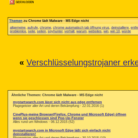
Themen
zu Chrome lädt Malware - MS Edge nicht
allgemeine
,
aufrufe
,
chrome
,
chrome automatisch tab öffnung virus
,
deinstalliere
,
entf
problemlos
,
seite
,
seiten
,
spyhunter
,
verhält
,
warum
,
websites
,
win
,
win 10
,
würde
«
Verschlüsselungstrojaner erk
Ähnliche Themen: Chrome lädt Malware - MS Edge nicht
mystartsearch.com lässt sich nicht aus edge entfernen
Plagegeister aller Art und deren Bekämpfung - 22.01.2016 (1)
CinePlus-meine Browser(Firefox, Chrome und Microsoft Edge) öffnen
wenn sie geschlossen sind Pop-Up-Fenster
Alles rund um Windows - 06.12.2015 (52)
mystartsearch.com in Microsoft Edge läßt sich einfach nicht
deinstallieren!
Plagegeister aller Art und deren Bekämpfung - 30.10.2015 (10)