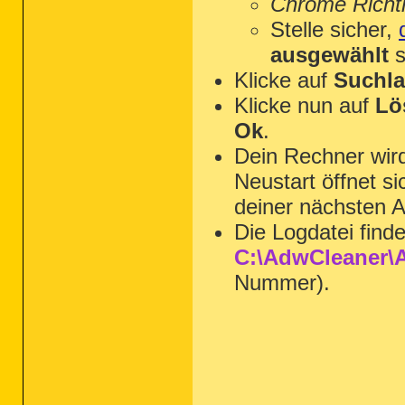
Chrome Richtl
Stelle sicher,
ausgewählt
s
Klicke auf
Suchla
Klicke nun auf
Lö
Ok
.
Dein Rechner wi
Neustart öffnet s
deiner nächsten A
Die Logdatei find
C:\AdwCleaner\A
Nummer).