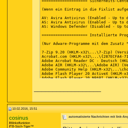
==================== Sicherheits-Cente
(Wenn ein Eintrag in die Fixlist aufge
AV: Avira Antivirus (Enabled - Up to d
AS: Avira Antivirus (Enabled - Up to d
AS: Windows Defender (Disabled - Up to
==================== Installierte Prog
(Nur Adware-Programme mit dem Zusatz 
7-Zip 9.20 (HKLM-x32\...\7-Zip) (Versi
Acrobat.com (HKLM-x32\...\{287ECFA4-71
Adobe Acrobat Reader DC - Deutsch (HKL
Adobe AIR (HKLM-x32\...\Adobe AIR) (Ve
Adobe Community Help (HKLM-x32\...\chc
Adobe Flash Player 20 ActiveX (HKLM-x3
Adobe Flash Player 20 NPAPI (HKLM-x32\
Adobe Media Player (HKLM-x32\...\com.a
__________________
Adobe Photoshop CS5 (HKLM-x32\...\{15F
Adobe Shockwave Player 12.1 (HKLM-x32\
ANT Drivers Installer x64 (Version: 2.
Apple Application Support (HKLM-x32\..
Apple Mobile Device Support (HKLM\...\
Apple Software Update (HKLM-x32\...\{C
10.02.2016, 15:51
Atheros Communications Inc.(R) AR81Fa
Audible Download Manager (HKLM-x32\...
cosinus
automatisierte Nachrichten mit link-A
AudibleManager (HKLM-x32\...\AudibleMa
Winkelfunktion
Avira Antivirus (HKLM-x32\...\Avira An
TB-Süch-Tiger™