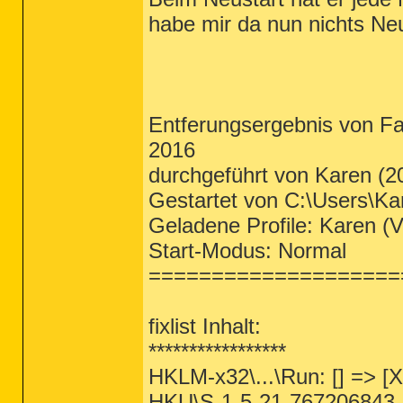
habe mir da nun nichts N
Entferungsergebnis von Fa
2016
durchgeführt von Karen (2
Gestartet von C:\Users\K
Geladene Profile: Karen (V
Start-Modus: Normal
====================
fixlist Inhalt:
*****************
HKLM-x32\...\Run: [] => [X
HKU\S-1-5-21-767206843