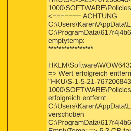
1000\SOFTWARE\Policies\M
<======= ACHTUNG
C:\Users\Karen\AppData\L
C:\ProgramData\617r4j4b
emptytemp:
*****************
HKLM\Software\WOW6432No
=> Wert erfolgreich entfern
"HKU\S-1-5-21-767206843
1000\SOFTWARE\Policies\Mi
erfolgreich entfernt
C:\Users\Karen\AppData\L
verschoben
C:\ProgramData\617r4j4b6
EmptyTemp: => 5.3 GB tem