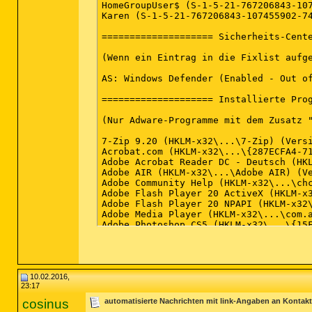
HomeGroupUser$ (S-1-5-21-767206843-107
Karen (S-1-5-21-767206843-107455902-74
==================== Sicherheits-Cente
(Wenn ein Eintrag in die Fixlist aufge
AS: Windows Defender (Enabled - Out of
==================== Installierte Prog
(Nur Adware-Programme mit dem Zusatz 
7-Zip 9.20 (HKLM-x32\...\7-Zip) (Versi
Acrobat.com (HKLM-x32\...\{287ECFA4-71
Adobe Acrobat Reader DC - Deutsch (HKL
Adobe AIR (HKLM-x32\...\Adobe AIR) (Ve
Adobe Community Help (HKLM-x32\...\chc
Adobe Flash Player 20 ActiveX (HKLM-x3
Adobe Flash Player 20 NPAPI (HKLM-x32\
Adobe Media Player (HKLM-x32\...\com.a
Adobe Photoshop CS5 (HKLM-x32\...\{15F
Adobe Shockwave Player 12.1 (HKLM-x32\
ANT Drivers Installer x64 (Version: 2.
Apple Application Support (HKLM-x32\..
Apple Mobile Device Support (HKLM\...\
Apple Software Update (HKLM-x32\...\{C
10.02.2016,
23:17
Atheros Communications Inc.(R) AR81Fa
Audible Download Manager (HKLM-x32\...
cosinus
automatisierte Nachrichten mit link-Angaben an Kontak
AudibleManager (HKLM-x32\...\AudibleMa