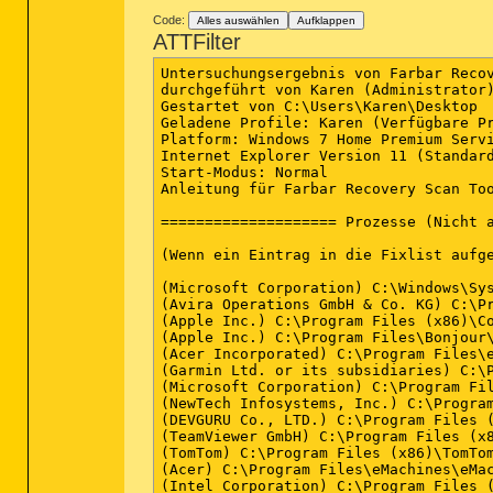
Code:
Alles auswählen
Aufklappen
ATTFilter
Untersuchungsergebnis von Farbar Recovery Scan Tool (FRST) (x64) Version:07-02-2016
durchgeführt von Karen (Administrator) auf KAREN-PC (10-02-2016 15:40:31)
Gestartet von C:\Users\Karen\Desktop
Geladene Profile: Karen (Verfügbare Profile: Karen)
Platform: Windows 7 Home Premium Service Pack 1 (X64) Sprache: Deutsch (Deutschland)
Internet Explorer Version 11 (Standard-Browser: Chrome)
Start-Modus: Normal
Anleitung für Farbar Recovery Scan Tool: hxxp://www.geekstogo.com/forum/topic/335081-frst-tutorial-how-to-use-farbar-recovery-scan-tool/

==================== Prozesse (Nicht auf der Ausnahmeliste) =================

(Wenn ein Eintrag in die Fixlist aufgenommen wird, wird der Prozess geschlossen. Die Datei wird nicht verschoben.)

(Microsoft Corporation) C:\Windows\System32\wlanext.exe
(Avira Operations GmbH & Co. KG) C:\Program Files (x86)\Avira\AntiVir Desktop\sched.exe
(Apple Inc.) C:\Program Files (x86)\Common Files\Apple\Mobile Device Support\AppleMobileDeviceService.exe
(Apple Inc.) C:\Program Files\Bonjour\mDNSResponder.exe
(Acer Incorporated) C:\Program Files\eMachines\eMachines Power Management\ePowerSvc.exe
(Garmin Ltd. or its subsidiaries) C:\Program Files (x86)\Garmin\Device Interaction Service\GarminService.exe
(Microsoft Corporation) C:\Program Files (x86)\Common Files\microsoft shared\VS7DEBUG\MDM.EXE
(NewTech Infosystems, Inc.) C:\Program Files (x86)\NewTech Infosystems\NTI Backup Now 5\SchedulerSvc.exe
(DEVGURU Co., LTD.) C:\Program Files (x86)\Samsung\USB Drivers\25_escape\conn\ss_conn_service.exe
(TeamViewer GmbH) C:\Program Files (x86)\TeamViewer\Version6\TeamViewer_Service.exe
(TomTom) C:\Program Files (x86)\TomTom HOME 2\TomTomHOMEService.exe
(Acer) C:\Program Files\eMachines\eMachines Updater\UpdaterService.exe
(Intel Corporation) C:\Program Files (x86)\Intel\Intel Matrix Storage Manager\IAANTmon.exe
(Microsoft Corporation) C:\Windows\System32\GWX\GWX.exe
(Intel Corporation) C:\Program Files (x86)\Intel\Intel Matrix Storage Manager\IAAnotif.exe
(Acer Incorporated) C:\Program Files\eMachines\eMachines Power Management\ePowerTray.exe
(Realtek Semiconductor) C:\Program Files\Realtek\Audio\HDA\RAVCpl64.exe
(Synaptics Incorporated) C:\Program Files\Synaptics\SynTP\SynTPEnh.exe
(Intel Corporation) C:\Windows\System32\igfxext.exe
(Intel Corporation) C:\Windows\System32\igfxtray.exe
(Intel Corporation) C:\Windows\System32\igfxsrvc.exe
(Synaptics Incorporated) C:\Program Files\Synaptics\SynTP\SynTPHelper.exe
(Intel Corporation) C:\Windows\System32\hkcmd.exe
(Intel Corporation) C:\Windows\System32\igfxpers.exe
(Nokia) C:\Program Files (x86)\Nokia\Nokia Suite\NokiaSuite.exe
(TomTom) C:\Program Files (x86)\TomTom HOME 2\TomTomHOMERunner.exe
(Acer Incorporated) C:\Program Files\eMachines\eMachines Power Management\ePowerEvent.exe
(Google Inc.) C:\Program Files (x86)\Google\Chrome\Application\chrome.exe
(McAfee, Inc.) C:\Program Files\McAfee Security Scan\3.11.266\SSScheduler.exe
() C:\Program Files (x86)\Buhl finance\tax Steuersoftware 2014\taxaktuell.exe
(Microsoft Corporation) C:\Windows\System32\rundll32.exe
(Dritek System Inc.) C:\Program Files (x86)\Launch Manager\LManager.exe
(Haufe-Lexware GmbH & Co. KG) C:\Program Files (x86)\Common Files\Lexware\Update Manager\LxUpdateManager.exe
(Apple Inc.) C:\Program Files (x86)\iTunes\iTunesHelper.exe
(Hewlett-Packard) C:\Program Files (x86)\HP\HP Software Update\hpwuschd2.exe
(Samsung Electronics Co., Ltd.) C:\Program Files (x86)\Samsung\Kies\KiesTrayAgent.exe
(Apple Inc.) C:\Program Files\iPod\bin\iPodService.exe
(Google Inc.) C:\Program Files (x86)\Google\Chrome\Application\chrome.exe
(Google Inc.) C:\Program Files (x86)\Google\Chrome\Application\chrome.exe
(Nokia) C:\Program Files (x86)\PC Connectivity Solution\ServiceLayer.exe
(Microsoft Corporation) C:\Windows\splwow64.exe
(Apple Inc.) C:\Program Files (x86)\Common Files\Apple\Internet Services\ApplePhotoStreams.exe
(Microsoft Corporation) C:\Program Files (x86)\Microsoft Office\Office12\WINWORD.EXE
(Google Inc.) C:\Program Files (x86)\Google\Chrome\Application\chrome.exe
(Google Inc.) C:\Program Files (x86)\Google\Chrome\Application\chrome.exe
(Avira Operations GmbH & Co. KG) C:\Program Files (x86)\Avira\AntiVir Desktop\avguard.exe
(Avira Operations GmbH & Co. KG) C:\Program Files (x86)\Avira\AntiVir Desktop\avshadow.exe
(Avira Operations GmbH & Co. KG) C:\Program Files (x86)\Avira\AntiVir Desktop\avgnt.exe
(Google Inc.) C:\Program Files (x86)\Google\Chrome\Application\chrome.exe
(Google Inc.) C:\Program Files (x86)\Google\Chrome\Application\chrome.ex