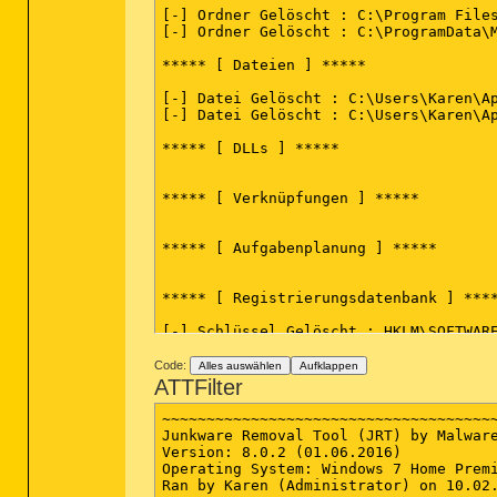
[-] Ordner Gelöscht : C:\Program Files
[-] Ordner Gelöscht : C:\ProgramData\M
***** [ Dateien ] *****

[-] Datei Gelöscht : C:\Users\Karen\Ap
[-] Datei Gelöscht : C:\Users\Karen\Ap
***** [ DLLs ] *****

***** [ Verknüpfungen ] *****

***** [ Aufgabenplanung ] *****

***** [ Registrierungsdatenbank ] ****
[-] Schlüssel Gelöscht : HKLM\SOFTWARE
[-] Schlüssel Gelöscht : HKLM\SOFTWARE
[-] Schlüssel Gelöscht : HKCU\Software
Code:
Alles auswählen
Aufklappen
[-] Schlüssel Gelöscht : HKCU\Software
ATTFilter
[-] Schlüssel Gelöscht : HKCU\Software
[-] Schlüssel Gelöscht : HKLM\SOFTWARE
~~~~~~~~~~~~~~~~~~~~~~~~~~~~~~~~~~~~~~
[-] Schlüssel Gelöscht : HKCU\Software
Junkware Removal Tool (JRT) by Malware
[-] Schlüssel Gelöscht : HKLM\SOFTWARE
Version: 8.0.2 (01.06.2016)

[-] Schlüssel Gelöscht : [x64] HKLM\SO
Operating System: Windows 7 Home Premi
[-] Schlüssel Gelöscht : [x64] HKLM\SO
Ran by Karen (Administrator) on 10.02.