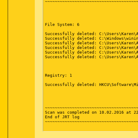
[-] Schlüssel Gelöscht : [x64] HKLM\SO
~~~~~~~~~~~~~~~~~~~~~~~~~~~~~~~~~~~~~~
[-] Schlüssel Gelöscht : [x64] HKLM\SO
[-] Schlüssel Gelöscht : [x64] HKLM\SO
[-] Schlüssel Gelöscht : [x64] HKLM\SO
[-] Schlüssel Gelöscht : [x64] HKLM\SO
[-] Schlüssel Gelöscht : [x64] HKLM\SO
File System: 6 

[-] Wert Gelöscht : HKCU\Software\Micr
Successfully deleted: C:\Users\Karen\A
***** [ Internetbrowser ] *****

Successfully deleted: C:\Windows\winin
Successfully deleted: C:\Users\Karen\A
[-] [C:\Users\Karen\AppData\Roaming\M
Successfully deleted: C:\Users\Karen\A
Successfully deleted: C:\Users\Karen\A
*************************

Successfully deleted: C:\Users\Karen\A
:: "Tracing" Schlüssel gelöscht

:: Proxy Einstellungen zurückgesetzt

:: Winsock Einstellungen zurückgesetzt
Registry: 1 

:: Internet Explorer Richtlinien gelös
:: Chrome Richtlinien gelöscht

Successfully deleted: HKCU\Software\Mi
########## EOF - C:\AdwCleaner\AdwClea
~~~~~~~~~~~~~~~~~~~~~~~~~~~~~~~~~~~~~~
Scan was completed on 10.02.2016 at 22
End of JRT log

~~~~~~~~~~~~~~~~~~~~~~~~~~~~~~~~~~~~~~