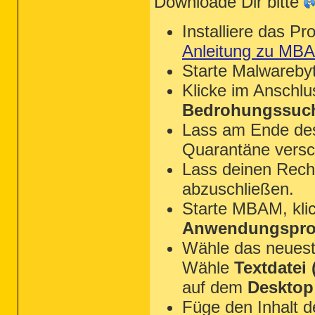
Downloade Dir bitte
Installiere das P
Anleitung zu MB
Starte Malwareby
Klicke im Anschl
Bedrohungssuch
Lass am Ende des 
Quarantäne versc
Lass deinen Rechn
abzuschließen.
Starte MBAM, kli
Anwendungsprot
Wähle das neues
Wähle
Textdatei (
auf dem
Desktop
Füge den Inhalt 