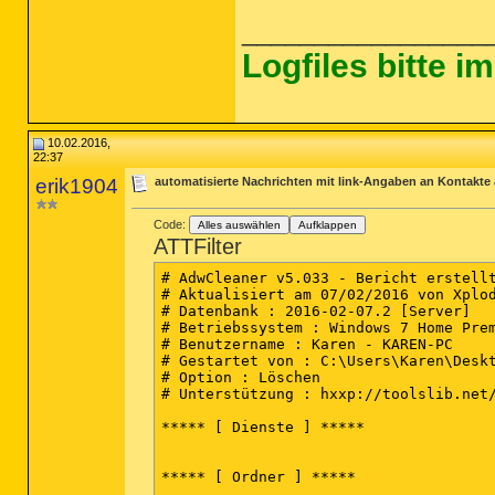
_________________
Logfiles bitte 
10.02.2016,
22:37
erik1904
automatisierte Nachrichten mit link-Angaben an Kontakte
Code:
Alles auswählen
Aufklappen
ATTFilter
# AdwCleaner v5.033 - Bericht erstellt
# Aktualisiert am 07/02/2016 von Xplod
# Datenbank : 2016-02-07.2 [Server]

# Betriebssystem : Windows 7 Home Prem
# Benutzername : Karen - KAREN-PC

# Gestartet von : C:\Users\Karen\Deskt
# Option : Löschen

# Unterstützung : hxxp://toolslib.net/
***** [ Dienste ] *****

***** [ Ordner ] *****
