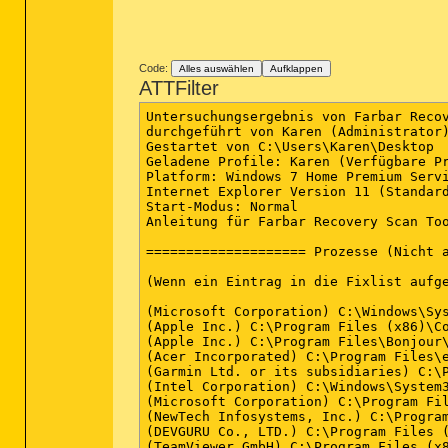
Code:
Alles auswählen
Aufklappen
ATTFilter
Untersuchungsergebnis von Farbar Recovery Scan Tool (FRST) (x64) Version:07-02-2016
durchgeführt von Karen (Administrator) auf KAREN-PC (10-02-2016 22:23:55)
Gestartet von C:\Users\Karen\Desktop
Geladene Profile: Karen (Verfügbare Profile: Karen)
Platform: Windows 7 Home Premium Service Pack 1 (X64) Sprache: Deutsch (Deutschland)
Internet Explorer Version 11 (Standard-Browser: Chrome)
Start-Modus: Normal
Anleitung für Farbar Recovery Scan Tool: hxxp://www.geekstogo.com/forum/topic/335081-frst-tutorial-how-to-use-farbar-recovery-scan-tool/

==================== Prozesse (Nicht auf der Ausnahmeliste) =================

(Wenn ein Eintrag in die Fixlist aufgenommen wird, wird der Prozess geschlossen. Die Datei wird nicht verschoben.)

(Microsoft Corporation) C:\Windows\System32\wlanext.exe
(Apple Inc.) C:\Program Files (x86)\Common Files\Apple\Mobile Device Support\AppleMobileDeviceService.exe
(Apple Inc.) C:\Program Files\Bonjour\mDNSResponder.exe
(Acer Incorporated) C:\Program Files\eMachines\eMachines Power Management\ePowerSvc.exe
(Garmin Ltd. or its subsidiaries) C:\Program Files (x86)\Garmin\Device Interaction Service\GarminService.exe
(Intel Corporation) C:\Windows\System32\hkcmd.exe
(Microsoft Corporation) C:\Program Files (x86)\Common Files\microsoft shared\VS7DEBUG\MDM.EXE
(NewTech Infosystems, Inc.) C:\Program Files (x86)\NewTech Infosystems\NTI Backup Now 5\SchedulerSvc.exe
(DEVGURU Co., LTD.) C:\Program Files (x86)\Samsung\USB Drivers\25_escape\conn\ss_conn_service.exe
(TeamViewer GmbH) C:\Program Files (x86)\TeamViewer\Version6\TeamViewer_Service.exe
(TomTom) C:\Program Files (x86)\TomTom HOME 2\TomTomHOMEService.exe
(Acer) C:\Program Files\eMachines\eMachines Updater\UpdaterService.exe
(Intel Corporation) C:\Program Files (x86)\Intel\Intel Matrix Storage Manager\IAANTmon.exe
(Apple Inc.) C:\Program Files\iPod\bin\iPodService.exe
(Microsoft Corporation) C:\Windows\System32\dllhost.exe
(Microsoft Corporation) C:\Windows\SysWOW64\notepad.exe
(Google Inc.) C:\Program Files (x86)\Google\Chrome\Application\chrome.exe
(Google Inc.) C:\Program Files (x86)\Google\Chrome\Application\chrome.exe
(Google Inc.) C:\Program Files (x86)\Google\Chrome\Application\chrome.exe
(Google Inc.) C:\Program Files (x86)\Google\Chrome\Application\chrome.exe
(Google Inc.) C:\Program Files (x86)\Google\Chrome\Application\chrome.exe
(Google Inc.) C:\Program Files (x86)\Google\Chrome\Application\chrome.exe
(Google Inc.) C:\Program Files (x86)\Google\Chrome\Application\chrome.exe


==================== Registry (Nicht auf der Ausnahmeliste) ===========================

(Wenn ein Eintrag in die Fixlist aufgenommen wird, wird der Registryeintrag auf den Standardwert zurückgesetzt oder entfernt. Die Datei wird nicht verschoben.)

HKLM\...\Run: [IAAnotif] => C:\Program Files (x86)\Intel\Intel Matrix Storage Manager\iaanotif.exe [186904 2009-10-13] (Intel Corporation)
HKLM\...\Run: [Acer ePower Management] => C:\Program Files\eMachines\eMachines Power Management\ePowerTray.exe [823840 2009-09-30] (Acer Incorporated)
HKLM\...\Run: [RtHDVCpl] => C:\Program Files\Realtek\Audio\HDA\RAVCpl64.exe [7982112 2009-07-28] (Realtek Semiconductor)
HKLM\...\Run: [SynTPEnh] => C:\Program Files\Synaptics\SynTP\SynTPEnh.exe [1808168 2009-06-18] (Synaptics Incorporated)
HKLM\...\Run: [AdobeAAMUpdater-1.0] => C:\Program Files (x86)\Common Files\Adobe\OOBE\PDApp\UWA\UpdaterStartupUtility.exe [500208 2010-03-06] (Adobe Systems Incorporated)
HKLM\...\Run: [SunJavaUpdateSched] => "C:\Program Files\Java\jre1.8.0_40\bin\jusched.exe"
HKLM-x32\...\Run: [LManager] => C:\Program Files (x86)\Launch Manager\LManager.exe [1157128 2009-08-18] (Dritek System Inc.)
HKLM-x32\...\Run: [SwitchBoard] => C:\Program Files (x86)\Common Files\Adobe\SwitchBoard\SwitchBoard.exe [517096 2010-02-19] (Adobe Systems Incorporated)
HKLM-x32\...\Run: [AdobeCS5ServiceManager] => C:\Program Files (x86)\Common Files\Adobe\CS5ServiceManager\CS5ServiceManager.exe [406992 2010-02-22] (Adobe Systems Incorporated)
HKLM-x32\...\Run: [APSDaemon] => C:\Program Files (x86)\Common Files\Apple\Apple Application Support\APSDaemon.exe [43848 2014-04-23] (Apple Inc.)
HKLM-x32\...\Run: [LexwareInfoService] => C:\Program Files (x86)\Common Files\Lexware\Update Manager\LxUpdateManager.exe [189808 2011-07-31] (Haufe-Lexware GmbH & Co. KG)
HKLM-x32\...\Run: [QuickTime Task] => C:\Program Files (x86)\QuickTime\QTTask.exe [421888 2014-01-17] (Apple Inc.)
HKLM-x32\...\Run: [iTunesHelper] => C:\Program Files (x86)\iTunes\iTunesHelper.exe [152392 2014-05-26] (Apple Inc