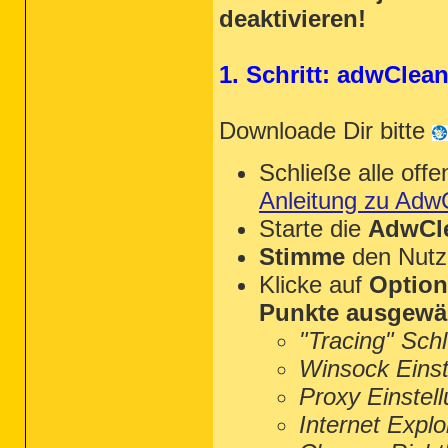
deaktivieren!
1. Schritt: adwClea
Downloade Dir bitte
Schließe alle of
Anleitung zu Adw
Starte die
AdwCle
Stimme
den Nutz
Klicke auf
Optio
Punkte ausgewä
"Tracing" Sch
Winsock Einst
Proxy Einstel
Internet Explo