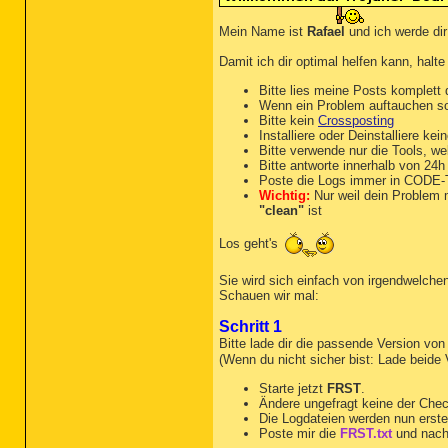
Registrierungswerte: 0

(keine bösartigen Element
Mein Name ist
Rafael
und ich werde dir
Registrierungsdaten: 0

Damit ich dir optimal helfen kann, halte
(keine bösartigen Element
Bitte lies meine Posts komplett 
Ordner: 15

Wenn ein Problem auftauchen soll
PUP.Optional.DownloadProt
Bitte kein
Crossposting
PUP.Optional.DNSBlock.Brw
Installiere oder Deinstalliere ke
PUP.Optional.DNSBlock.Brw
Bitte verwende nur die Tools, w
PUP.Optional.Wajam, C:\Pr
Bitte antworte innerhalb von 24
PUP.Optional.YesSearches,
Poste die Logs immer in CODE-Ta
PUP.Optional.YesSearches,
Wichtig:
Nur weil dein Problem m
PUP.Optional.YesSearches,
"clean"
ist
PUP.Optional.YesSearches,
PUP.Optional.YesSearches,
Los geht's
PUP.Optional.YesSearches,
PUP.Optional.YesSearches,
Sie wird sich einfach von irgendwelche
PUP.Optional.DownloadProt
Schauen wir mal:
PUP.Optional.DownloadProt
PUP.Optional.DownloadProt
Schritt 1
PUP.Optional.DownloadProt
Bitte lade dir die passende Version vo
Dateien: 17

(Wenn du nicht sicher bist: Lade beide
PUP.Optional.DownloadProt
PUP.Optional.DownloadProt
Starte jetzt
FRST
.
PUP.Optional.DownloadProt
Ändere ungefragt keine der Che
PUP.Optional.DownloadProt
Die Logdateien werden nun erste
PUP.Optional.DownloadProt
Poste mir die
FRST.txt
und nach
PUP.Optional.Wajam, C:\Pr