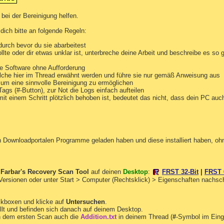
e erkannt)

 bei der Bereinigung helfen.
 dich bitte an folgende Regeln:
e erkannt)

durch bevor du sie abarbeitest
te oder dir etwas unklar ist, unterbreche deine Arbeit und beschreibe es so 
ect, C:\Windows\Installer\{5474E500-02AC-4AC5-A52F-44473
srFlsh, C:\Users\HP\AppData\Local\DnsBlock, , [38705fffac
ine Software ohne Aufforderung
srFlsh, C:\Users\***\AppData\Local\DnsBlock, , [dfc9213d6
elche hier im Thread erwähnt werden und führe sie nur gemäß Anweisung aus
ogram Files\WajaNetEn, , [6543f866bfdac670a00b8464c0421fe
h um eine sinnvolle Bereinigung zu ermöglichen
 C:\Program Files (x86)\SearchesToYesbnd, , [792f312d4554
gs (#-Button), zur Not die Logs einfach aufteilen
 C:\Program Files (x86)\SearchesToYesbnd\dmp, , [792f312
it einem Schritt plötzlich behoben ist, bedeutet das nicht, dass dein PC auch
 C:\Program Files (x86)\SearchesToYesbnd\dmp\bugreport.e
 C:\Program Files (x86)\SearchesToYesbnd\dmp\ccuter.exe,
 C:\Program Files (x86)\SearchesToYesbnd\dmp\shortboost.
 C:\Program Files (x86)\SearchesToYesbnd\dmp\Winsere.exe
 C:\Program Files (x86)\SearchesToYesbnd\dmp\WinTaske.ex
n Downloadportalen Programme geladen haben und diese installiert haben, ohn
ect, C:\Program Files (x86)\{05EF8F87-35FE-437F-9499-360
ect, C:\Program Files (x86)\{176D0A35-C18E-4DEF-B4CB-B24
ect, C:\Program Files\{904F721A-1B3D-4618-AEF6-43FFE7243
ect, C:\Program Files\{94A082B8-5785-4B45-9220-678715BEC
n
Farbar's Recovery Scan Tool
auf deinen
Desktop
:
FRST 32-Bit
|
FRST 
 Versionen oder unter Start > Computer (Rechtsklick) > Eigenschaften nachs
ect, C:\Program Files\{904F721A-1B3D-4618-AEF6-43FFE7243
ect, C:\Program Files\{94A082B8-5785-4B45-9220-678715BEC
ect, C:\Program Files (x86)\{05EF8F87-35FE-437F-9499-360
ckboxen und klicke auf
Untersuchen
.
ect, C:\Program Files (x86)\{176D0A35-C18E-4DEF-B4CB-B24
llt und befinden sich danach auf deinem Desktop.
ect, C:\Windows\Installer\{5474E500-02AC-4AC5-A52F-44473
 dem ersten Scan auch die
Addition.txt
in deinem Thread (
#
-Symbol im Eing
ogram Files\WajaNetEn\snotlings, , [6543f866bfdac670a00b8