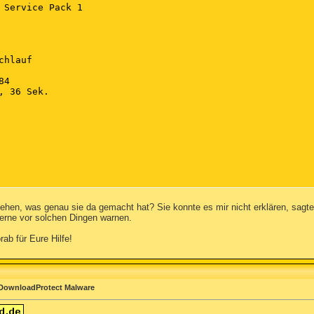
 Service Pack 1

hlauf

4

, 36 Sek.

sehen, was genau sie da gemacht hat? Sie konnte es mir nicht erklären, sagte 
 gerne vor solchen Dingen warnen.
e erkannt)

ab für Eure Hilfe!
e erkannt)



ect, HKLM\SOFTWARE\CLASSES\DPBHO.DownloadProtect.1, , [2
 DownloadProtect Malware
ect, HKLM\SOFTWARE\WOW6432NODE\CLASSES\DPBHO.DownloadPro
ect, HKLM\SOFTWARE\CLASSES\WOW6432NODE\DPBHO.DownloadPro