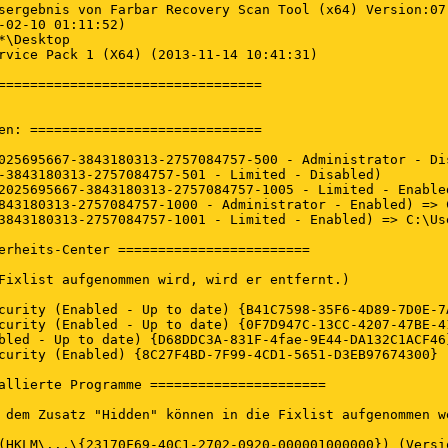
sergebnis von Farbar Recovery Scan Tool (x64) Version:07-
-02-10 01:11:52)

*\Desktop

rvice Pack 1 (X64) (2013-11-14 10:41:31)

=================================

en: =============================

025695667-3843180313-2757084757-500 - Administrator - Dis
-3843180313-2757084757-501 - Limited - Disabled)

2025695667-3843180313-2757084757-1005 - Limited - Enabled
843180313-2757084757-1000 - Administrator - Enabled) => C
3843180313-2757084757-1001 - Limited - Enabled) => C:\Use
erheits-Center ========================

Fixlist aufgenommen wird, wird er entfernt.)

curity (Enabled - Up to date) {B41C7598-35F6-4D89-7D0E-7A
curity (Enabled - Up to date) {0F7D947C-13CC-4207-47BE-41
bled - Up to date) {D68DDC3A-831F-4fae-9E44-DA132C1ACF46}
curity (Enabled) {8C27F4BD-7F99-4CD1-5651-D3EB97674300}

allierte Programme ======================

 dem Zusatz "Hidden" können in die Fixlist aufgenommen w
(HKLM\...\{23170F69-40C1-2702-0920-000001000000}) (Versi