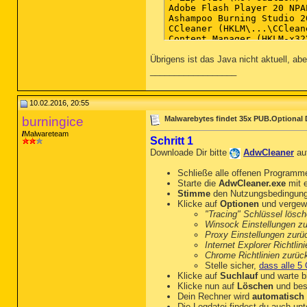
Adobe Flash Player 20 NPA
Ashampoo Burning Studio 2
CCleaner (HKLM\...\CClean
Content Manager (HKLM-x32
HP FWUpdateEDO2 (HKLM-x32
Übrigens ist das Java nicht aktuell, abe
HP Photosmart 5520 series
HP Photosmart 5520 series
__________________
HP Update (HKLM-x32\...\{
HPDiagnosticAlert (x32 Ve
Intel(R) Management Engin
10.02.2016, 20:55
Intel(R) Processor Graphi
burningice
Malwarebytes findet 35x PUB.Optional
Intel(R) Rapid Storage Te
Java 8 Update 71 (HKLM-x3
Malwareteam
Schritt 1
Kaspersky Internet Securi
Kaspersky Internet Securi
Downloade Dir bitte
AdwCleaner
au
Malwarebytes 
Anti-Malware
 Version 2.2.0.1024 (HKL
Schließe alle offenen Programm
Starte die
AdwCleaner.exe
mit e
Stimme
den Nutzungsbedingun
Klicke auf
Optionen
und vergewi
"Tracing" Schlüssel lösc
Winsock Einstellungen z
Proxy Einstellungen zurü
Internet Explorer Richtli
Chrome Richtlinien zurüc
Stelle sicher,
dass alle 5 
Klicke auf
Suchlauf
und warte bi
Klicke nun auf
Löschen
und bes
Dein Rechner wird
automatisch 
Die Logdatei findest du auch un