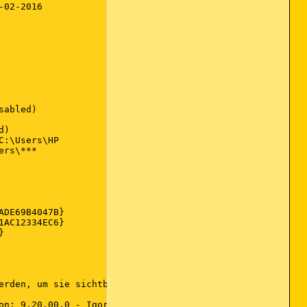
02-2016

abled)

)

:\Users\HP

rs\***

DE69B4047B}

AC12334EC6}



erden, um sie sichtbar zu machen. Die Adware-Programme so
on: 9.20.00.0 - Igor Pavlov)
