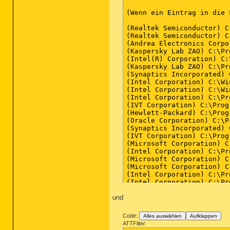
und
Code:
Alles auswählen
Aufklappen
ATTFilter