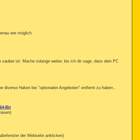
genau wie möglich.
CBD3ABF}, , [1f89035b3762241204d68f48de25db25], 

ede6507aa89b1e6e944ab6], 

a2ff640f62c03b6ec1601ff], 

1], 

ba7c7caa05e4af53f10f], 

d4554ba7c7caa05e4af53f10f], 

 sauber ist. Mache solange weiter, bis ich dir sage, dass dein PC
xe, , [792f312d4554ba7c7caa05e4af53f10f], 

 , [792f312d4554ba7c7caa05e4af53f10f], 

exe, , [792f312d4554ba7c7caa05e4af53f10f], 

, , [792f312d4554ba7c7caa05e4af53f10f], 

e, , [792f312d4554ba7c7caa05e4af53f10f], 

e diverse Haken bei "optionalen Angeboten" entfernt zu haben...
681287A98}, , [b3f50d51f8a19f97af9134d40203e818], 

7FA111C1B}, , [feaaa3bb68319e98eb55ff0960a505fb], 

196}, , [b8f0d48a62378bab2d1342c68b7a4db3], 

1DF}, , [bdebe87628718fa70739b94fe91cd729], 

64-Bit
chauen)
196}\{F217D822-6A5F-4C7B-B855-6E840646AE1C}.bin, , [feaa0
1DF}\{E677C175-E984-4457-97B0-F4BBE964E75E}.bin, , [7830e
681287A98}\{D5A4C074-0396-4C58-B67A-B4125C3ED4EF}.bin, , 
7FA111C1B}\{4E94D0B9-628A-4694-A6C3-39A98C283BC1}.bin, , 
CBD3ABF}\ccpflaggdlmdiohdibjhdjanmnlhiibnkrx, , [1f89035b
abefenster der Webseite anklicken)
464c0421fe1], 
