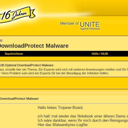
ng
 DownloadProtect Malware
Nachrichten
Hilfe
/
NUB
PUB.Optional DownloadProtect Malware
st, erstelle hier ein Thema. Ein Experte wird sich mit weiteren Anweisungen melden und Dir 
 Viren Problem sein wird ein Experte Dir bei der Beseitigug der Infektion helfen.
 DownloadProtect Malware
Hallo liebes Trojaner-Board,
ich hab' mal wieder das Notebook einer älteren Dame z
Ich wäre dankbar, wenn Ihr mich durch den Reinigungs
Hier das Malwarebytes-Logfile: