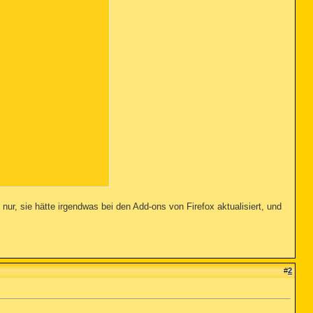
nur, sie hätte irgendwas bei den Add-ons von Firefox aktualisiert, und
#
2
08885d9cccd95a1548495fd8280fb05], 

tect.1, , [9810055967329e98f6e2efa31be7a65a], 

tect.1, , [9810055967329e98f6e2efa31be7a65a], 
