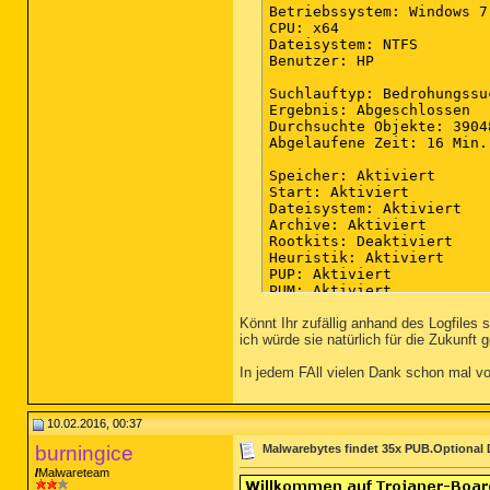
Betriebssystem: Windows 7
CPU: x64

Dateisystem: NTFS

Benutzer: HP

Suchlauftyp: Bedrohungssuc
Ergebnis: Abgeschlossen

Durchsuchte Objekte: 39048
Abgelaufene Zeit: 16 Min.
Speicher: Aktiviert

Start: Aktiviert

Dateisystem: Aktiviert

Archive: Aktiviert

Rootkits: Deaktiviert

Heuristik: Aktiviert

PUP: Aktiviert

PUM: Aktiviert

Könnt Ihr zufällig anhand des Logfiles 
Prozesse: 0

ich würde sie natürlich für die Zukunft
(keine bösartigen Element
In jedem FAll vielen Dank schon mal vor
Module: 0

(keine bösartigen Element
Registrierungsschlüssel: 3
10.02.2016, 00:37
PUP.Optional.DownloadProt
burningice
Malwarebytes findet 35x PUB.Optional
PUP.Optional.DownloadProt
PUP.Optional.DownloadProt
Malwareteam