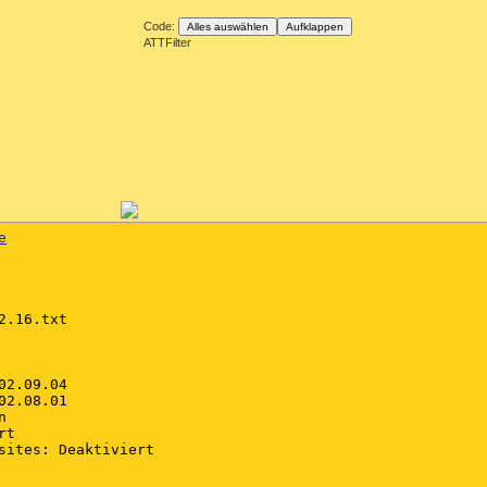
Code:
Alles auswählen
Aufklappen
ATTFilter
e
.16.txt

2.09.04

2.08.01



t

sites: Deaktiviert
