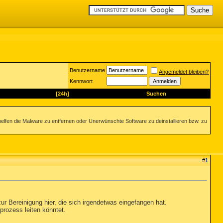
Benutzername
Angemeldet bleiben?
Kennwort
[24h]
Suchen
helfen die Malware zu entfernen oder Unerwünschte Software zu deinstallieren bzw. zu
#
1
ur Bereinigung hier, die sich irgendetwas eingefangen hat.
prozess leiten könntet.