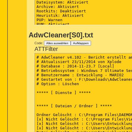
Dateisystem: Aktiviert

Archive: Aktiviert

Rootkits: Deaktiviert

Heuristik: Aktiviert

PUP: Warnen

PUM: Aktiviert

AdwCleaner[S0].txt
Prozesse: 0

(Keine schädliche Elemente erkannt)

Code:
Alles auswählen
Aufklappen
Module: 0

ATTFilter
(Keine schädliche Elemente erkannt)

# AdwCleaner v4.102 - Bericht erstellt am
Registrierungsschlüssel: 0

# Aktualisiert 23/11/2014 von Xplode

(Keine schädliche Elemente erkannt)

# Database : 2014-11-23.7 [Local]

# Betriebssystem : Windows 7 Ultimate Ser
Registrierungswerte: 0

# Benutzername : Entwicklung - MARIO2

(Keine schädliche Elemente erkannt)

# Gestartet von : F:\Downloads\AdwCleaner
# Option : Löschen

Registrierungsdaten: 0

(Keine schädliche Elemente erkannt)

***** [ Dienste ] *****

Ordner: 0

(Keine schädliche Elemente erkannt)

***** [ Dateien / Ordner ] *****

Dateien: 0

Ordner Gelöscht : C:\Program Files\DAEMON
(Keine schädliche Elemente erkannt)

[x] Nicht Gelöscht : C:\Program Files\Vie
[x] Nicht Gelöscht : C:\Users\Entwicklung
Physische Sektoren: 0

[x] Nicht Gelöscht : C:\Users\Entwicklung
(Keine schädliche Elemente erkannt)
