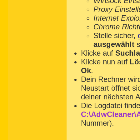
Winsock Einst
Proxy Einstel
Internet Explo
Chrome Richtl
Stelle sicher,
ausgewählt
s
Klicke auf
Suchla
Klicke nun auf
Lö
Ok
.
Dein Rechner wi
Neustart öffnet s
deiner nächsten A
Die Logdatei find
C:\AdwCleaner\A
Nummer).