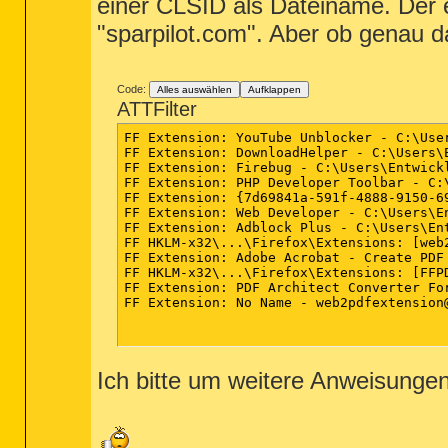
einer CLSID als Dateiname. Der 
"sparpilot.com". Aber ob genau d
Code:
Alles auswählen
Aufklappen
ATTFilter
FF Extension: YouTube Unblocker - C:\Use
FF Extension: DownloadHelper - C:\Users\
FF Extension: Firebug - C:\Users\Entwick
FF Extension: PHP Developer Toolbar - C:
FF Extension: {7d69841a-591f-4888-9150-6
FF Extension: Web Developer - C:\Users\E
FF Extension: Adblock Plus - C:\Users\En
FF HKLM-x32\...\Firefox\Extensions: [web
FF Extension: Adobe Acrobat - Create PDF
FF HKLM-x32\...\Firefox\Extensions: [FFP
FF Extension: PDF Architect Converter Fo
FF Extension: No Name - web2pdfextension@
Ich bitte um weitere Anweisungen