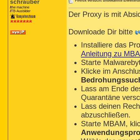
schrauber
Firefox versucht unbekannte Erweiter
the machine
TB-Ausbilder
Der Proxy is mit Absic
Downloade Dir bitte
Installiere das P
Anleitung zu MB
Starte Malwareby
Klicke im Anschl
Bedrohungssuch
Lass am Ende des 
Quarantäne versc
Lass deinen Rechn
abzuschließen.
Starte MBAM, kli
Anwendungsprot