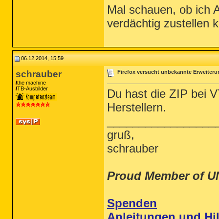
Mal schauen, ob ich A
verdächtig zustellen 
Anti-Malware
 Version 2.0.3.1025 (HKLM-x32\...\Malwarebytes Anti-Malware_is1) (Version: 2.0.3.1025 - Malwarebytes Corporation)
MediaInfo 0.7.61 (HKLM\...\MediaInfo) (Version: 0.7.61 - MediaArea.net)
Microangelo Toolset 6 (x64) (HKLM\...\{CE63DE9D-2CBA-4B01-B3CF-FF06497403AD}) (Version: 6.10.70 - Impact Software)
Microsoft .NET Framework 4.5.1 (Deutsch) (HKLM\...\{92FB6C44-E685-45AD-9B20-CADF4CABA132} - 1031) (Version: 4.5.50938 - Microsoft Corporation)
Microsoft .NET Framework 4.5.1 (HKLM\...\{92FB6C44-E685-45AD-9B20-CADF4CABA132} - 1033) (Version: 4.5.50938 - Microsoft Corporation)
Microsoft Camera Codec Pack (HKLM\...\{A2E24035-9B11-4E1D-9FBC-FA7F20C16832}) (Version: 16.4.1970.0624 - Microsoft Corporation)
Microsoft Office File Validation Add-In (HKLM-x32\...\{90140000-2005-0000-0000-0000000FF1CE}) (Version: 14.0.5130.5003 - Microsoft Corporation)
Microsoft Office FrontPage 2003 (HKLM-x32\...\{91170407-6000-11D3-8CFE-0150048383C9}) (Version: 11.0.8173.0 - Microsoft Corporation)
Microsoft Office Live Add-in 1.5 (HKLM-x32\...\{F40BBEC7-C2A4-4A00-9B24-7A055A2C5262}) (Version: 2.0.4024.1 - Microsoft Corporation)
Microsoft Office Professional Edition 2003 (HKLM-x32\...\{91110407-6000-11D3-8CFE-0150048383C9}) (Version: 11.0.8173.0 - Microsoft Corporation)
Microsoft Security Essentials (HKLM\...\Microsoft Security Client) (Version: 4.6.305.0 - Microsoft Corporation)

06.12.2014, 15:59
schrauber
Firefox versucht unbekannte Erweiter
the machine
TB-Ausbilder
Du hast die ZIP bei V
Herstellern.
_________________
gruß,
schrauber
Proud Member of U
Spenden
Anleitungen und Hil