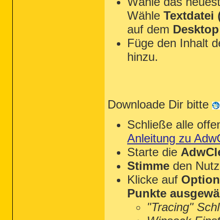
Wähle das neues
Wähle
Textdatei (
auf dem
Desktop
Füge den Inhalt 
hinzu.
Downloade Dir bitte
Schließe alle of
Anleitung zu Adw
Starte die
AdwCle
Stimme
den Nutz
Klicke auf
Optio
Punkte ausgewä
"Tracing" Sch