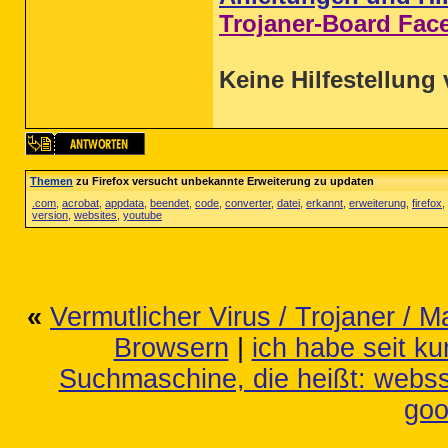
Trojaner-Board Fac
Keine Hilfestellung 
Themen
zu Firefox versucht unbekannte Erweiterung zu updaten
.com
,
acrobat
,
appdata
,
beendet
,
code
,
converter
,
datei
,
erkannt
,
erweiterung
,
firefox
,
version
,
websites
,
youtube
«
Vermutlicher Virus / Trojaner / 
Browsern
|
ich habe seit k
Suchmaschine, die heißt: webs
goo