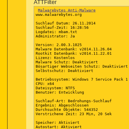
ATTFilter
Malwarebytes Anti-Malware
www.malwarebytes.org

Suchlauf Datum: 26.11.2014

Suchlauf-Zeit: 16:28:56

Logdatei: mbam.txt

Administrator: Ja

Version: 2.00.3.1025

Malware Datenbank: v2014.11.26.04

Rootkit Datenbank: v2014.11.22.01

Lizenz: Kostenlos

Malware Schutz: Deaktiviert

Bösartiger Webseiten Schutz: Deaktiviert

Selbstschutz: Deaktiviert

Betriebssystem: Windows 7 Service Pack 1

CPU: x64

Dateisystem: NTFS

Benutzer: Entwicklung

Suchlauf-Art: Bedrohungs-Suchlauf

Ergebnis: Abgeschlossen

Durchsuchte Objekte: 544352

Verstrichene Zeit: 23 Min, 20 Sek

Speicher: Aktiviert

Autostart: Aktiviert
