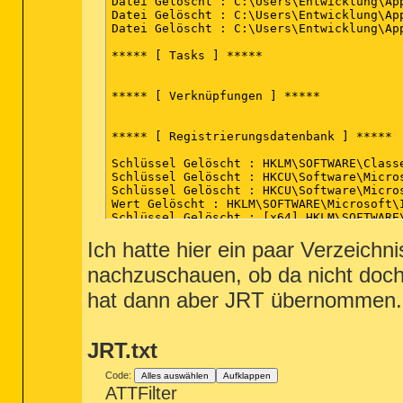
Datei Gelöscht : C:\Users\Entwicklung\Ap
Datei Gelöscht : C:\Users\Entwicklung\Ap
Datei Gelöscht : C:\Users\Entwicklung\Ap
(end)

***** [ Tasks ] *****

***** [ Verknüpfungen ] *****

***** [ Registrierungsdatenbank ] *****

Schlüssel Gelöscht : HKLM\SOFTWARE\Class
Schlüssel Gelöscht : HKCU\Software\Micro
Schlüssel Gelöscht : HKCU\Software\Micro
Wert Gelöscht : HKLM\SOFTWARE\Microsoft\
Schlüssel Gelöscht : [x64] HKLM\SOFTWARE
Schlüssel Gelöscht : [x64] HKLM\SOFTWARE
Ich hatte hier ein paar Verzeichni
***** [ Browser ] *****

nachzuschauen, ob da nicht doc
-\\ Internet Explorer v9.0.8112.16457

hat dann aber JRT übernommen.
-\\ Mozilla Firefox v

JRT.txt
-\\ Pale Moon v

Code:
Alles auswählen
Aufklappen
ATTFilter
[4v9nq243.default\prefs.js] - Zeile gelö