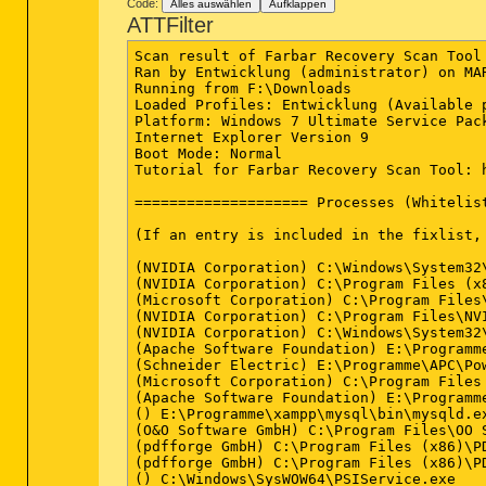
Code:
Alles auswählen
Aufklappen
ATTFilter
Scan result of Farbar Recovery Scan Tool (FRST.txt) (x64) Version: 17-11-2014
Ran by Entwicklung (administrator) on MARIO2 on 18-11-2014 14:38:44
Running from F:\Downloads
Loaded Profiles: Entwicklung (Available profiles: Verwaltung & Entwicklung & PSTester & Test & Administrator)
Platform: Windows 7 Ultimate Service Pack 1 (X64) OS Language: Deutsch (Deutschland)
Internet Explorer Version 9
Boot Mode: Normal
Tutorial for Farbar Recovery Scan Tool: hxxp://www.geekstogo.com/forum/topic/335081-frst-tutorial-how-to-use-farbar-recovery-scan-tool/

==================== Processes (Whitelisted) =================

(If an entry is included in the fixlist, the process will be closed. The file will not be moved.)

(NVIDIA Corporation) C:\Windows\System32\nvvsvc.exe
(NVIDIA Corporation) C:\Program Files (x86)\NVIDIA Corporation\3D Vision\nvSCPAPISvr.exe
(Microsoft Corporation) C:\Program Files\Microsoft Security Client\MsMpEng.exe
(NVIDIA Corporation) C:\Program Files\NVIDIA Corporation\Display\nvxdsync.exe
(NVIDIA Corporation) C:\Windows\System32\nvvsvc.exe
(Apache Software Foundation) E:\Programme\xampp\apache\bin\httpd.exe
(Schneider Electric) E:\Programme\APC\PowerChute Personal Edition\mainserv.exe
(Microsoft Corporation) C:\Program Files (x86)\Common Files\microsoft shared\VS7DEBUG\MDM.EXE
(Apache Software Foundation) E:\Programme\xampp\apache\bin\httpd.exe
() E:\Programme\xampp\mysql\bin\mysqld.exe
(O&O Software GmbH) C:\Program Files\OO Software\Defrag\oodag.exe
(pdfforge GmbH) C:\Program Files (x86)\PDF Architect\HelperService.exe
(pdfforge GmbH) C:\Program Files (x86)\PDF Architect\ConversionService.exe
() C:\Windows\SysWOW64\PSIService.exe
(Protexis Inc.) C:\Program Files (x86)\Common Files\Protexis\License Service\PsiService_2.exe
(arvato digital services llc) C:\Program Files\Common Files\Protexis\License Service\PsiService_2.exe
(Safer-Networking Ltd.) E:\Programme\Spybot - Search & Destroy 2\SDFSSvc.exe
(Schneider Electric) E:\Programme\APC\PowerChute Personal Edition\dataserv.exe
(Safer-Networking Ltd.) E:\Programme\Spybot - Search & Destroy 2\SDUpdSvc.exe
(Safer-Networking Ltd.) E:\Programme\Spybot - Search & Destroy 2\SDWSCSvc.exe
(Microsoft Corporation) C:\Program Files\Microsoft Mouse and Keyboard Center\ipoint.exe
(Microsoft Corporation) C:\Program Files\Microsoft Mouse and Keyboard Center\itype.exe
(O&O Software GmbH) C:\Program Files\OO Software\Defrag\oodtray.exe
(Space Sciences Laboratory) C:\Program Files\BOINC\boinctray.exe
(Realtek Semiconductor) C:\Program Files\Realtek\Audio\HDA\RtkNGUI64.exe
(Microsoft Corporation) C:\Program Files\Microsoft Security Client\msseces.exe
(NVIDIA Corporation) C:\Program Files (x86)\NVIDIA Corporation\Update Core\NvBackend.exe
() E:\Programme\TortoiseHg\TortoiseHgOverlayServer.exe
(Disc Soft Ltd) E:\Programme\DAEMON Tools Lite\DTLite.exe
(Safer-Networking Ltd.) E:\Programme\Spybot - Search & Destroy 2\SDTray.exe
(Adobe Systems Inc.) E:\Programme\Adobe\Acrobat 10.0\Acrobat\acrotray.exe
(Sysinternals - www.sysinternals.com) E:\Programme\SysInternals\ProcExp.exe
(Oracle Corporation) C:\Program Files (x86)\Common Files\Java\Java Update\jusched.exe
(Sysinternals - www.sysinternals.com) J:\TEMP\procexp64.exe
(Schneider Electric) E:\Programme\APC\PowerChute Personal Edition\apcsystray.exe
(hxxp://tortoisesvn.net) E:\Programme\TortoiseSVN\bin\TSVNCache.exe
(NVIDIA Corporation) C:\Program Files\NVIDIA Corporation\Display\nvtray.exe
(Nero AG) C:\Program Files (x86)\Nero\Update\NASvc.exe
(Microsoft Corporation) E:\Programme\Internet Explorer\ielowutil.exe
(Eugene Roshal & FAR Group) C:\Program Files\Far Manager\Far.exe
(Safer-Networking Ltd.) E:\Programme\Spybot - Search & Destroy 2\SDUpdate.exe
(Microsoft Corporation) C:\Windows\Microsoft.NET\Framework64\v3.0\WPF\PresentationFontCache.exe
(Opera Software) E:\Programme\Opera\opera.exe
(Microsoft Corporation) E:\Programme\Microsoft Office\OFFICE11\OUTLOOK.EXE
(Microsoft Corporation) C:\Windows\splwow64.exe
(Jasc Software, Inc.) E:\Programme\Jasc Software Inc\Paint Shop Pro 9\Paint Shop Pro 9.exe
(hxxp://tortoisesvn.net) E:\Programme\TortoiseSVN\bin\TSVNCache.exe
(Microsoft Corporation) C:\Program Files\Microsoft Security Client\NisSrv.exe


==================== Registry (Whitelisted) ==================

(If an entry is included in the fixlist, the registry item will be restored to default or removed. The file will not be moved.)

HKLM\...\Run: [OODefragTray] => C:\Program Files\OO Software\Defrag\oodtray.exe [4465448 2014-05-12] (O&O Software GmbH)
HKLM\...\Run: [boincmgr] => C:\Program Files\BOINC\boincmgr.exe [5885072 2014-02-27] (Space Sciences Laboratory)
HKLM\...\Run: [boinctray] => C:\Program Files\BOINC\boinctray.exe [73360 2014-02-27] (Space Sciences Laboratory)
HKLM\...\Run: [RTHDVCPL] => C:\Program Files\Realtek\Audio\HDA\RtkNGUI64.exe [6548112 2012-06-12] (Realtek Semiconductor)
HKLM\...\Run: [MSC] => C:\Program Files\Microsoft Security Client\msseces.exe [1331288 2014-08-22] (Microsoft Corporation)
HKLM\...\Run: [NvBackend] => C:\Program Files (x86)\NVIDIA Corporation\Update Core\NvBackend.exe [1796056 2014-08-19] (NVIDIA Corporation)
HKLM\...\Run: [TortoiseHgOverlayIconServer] => E:\Programme\TortoiseHg\TortoiseHgOverlayServer.exe [100616 2014-11-05] ()
HKLM-x32