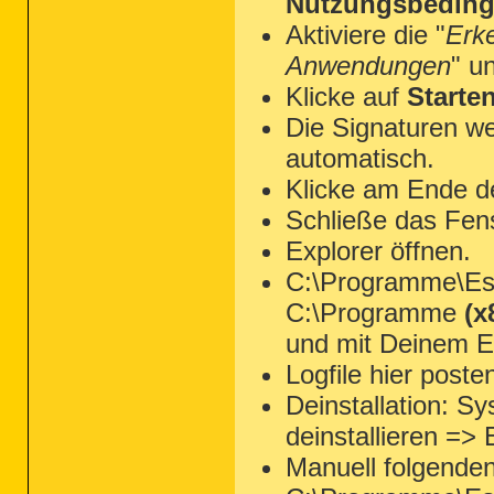
Nutzungsbeding
==================== End Of Log =========
Aktiviere die "
Erk
Anwendungen
" u
Klicke auf
Starte
Die Signaturen we
automatisch.
Klicke am Ende d
Schließe das Fen
Explorer öffnen.
C:\Programme\Ese
C:\Programme
(x
und mit Deinem Ed
Logfile hier poste
Deinstallation: 
deinstallieren =>
Manuell folgende