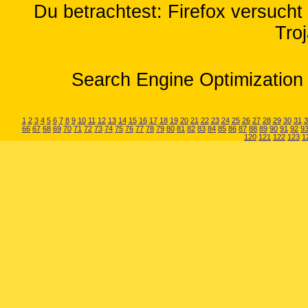
Du betrachtest: Firefox versuch
Tro
Search Engine Optimization 
1
2
3
4
5
6
7
8
9
10
11
12
13
14
15
16
17
18
19
20
21
22
23
24
25
26
27
28
29
30
31
3
66
67
68
69
70
71
72
73
74
75
76
77
78
79
80
81
82
83
84
85
86
87
88
89
90
91
92
9
120
121
122
123
1