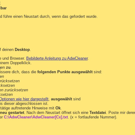
E
lbar
d führe einen Neustart durch, wenn das gefordert wurde.
f deinen
Desktop
.
e und Browser.
Bebilderte Anleitung zu AdwCleaner
.
inem Doppelklick.
gen
zu
.
ssere dich, dass die
folgenden Punkte ausgewählt
sind:
hen
urücksetzen
cksetzen
nien zurücksetzen
ksetzen
Optionen wie hier dargestellt
,
ausgewählt
sind
s dieser abgeschlossen ist.
tätige auftretende Hinweise mit
Ok
.
neu gestartet
. Nach dem Neustart öffnet sich eine
Textdatei
. Poste mir dere
ter
C:\AdwCleaner\AdwCleaner[Cx].txt
. (x = fortlaufende Nummer).