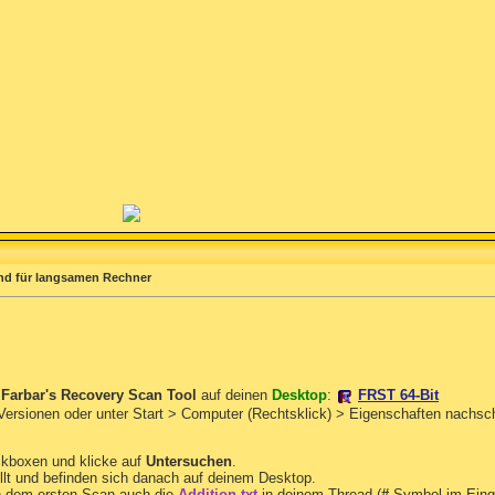
nd für langsamen Rechner
n
Farbar's Recovery Scan Tool
auf deinen
Desktop
:
FRST 64-Bit
 Versionen oder unter Start > Computer (Rechtsklick) > Eigenschaften nachs
ckboxen und klicke auf
Untersuchen
.
llt und befinden sich danach auf deinem Desktop.
 dem ersten Scan auch die
Addition.txt
in deinem Thread (
#
-Symbol im Eing