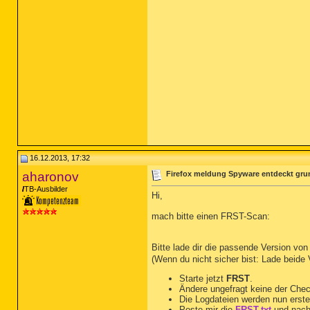
16.12.2013, 17:32
aharonov
Firefox meldung Spyware entdeckt gru
TB-Ausbilder
Hi,
mach bitte einen FRST-Scan:
Bitte lade dir die passende Version vo
(Wenn du nicht sicher bist: Lade beide
Starte jetzt
FRST
.
Ändere ungefragt keine der Che
Die Logdateien werden nun erste
Poste mir die
FRST.txt
und nach