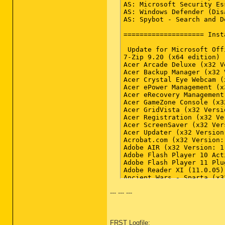
--- --- ---
FRST Logfile: