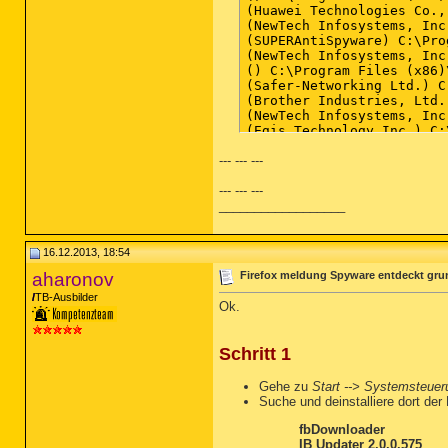
--- --- ---
--- --- ---
__________________
16.12.2013, 18:54
aharonov
Firefox meldung Spyware entdeckt gru
TB-Ausbilder
Ok.
Schritt 1
Gehe zu
Start --> Systemsteuer
Suche und deinstalliere dort der
fbDownloader
IB Updater 2.0.0.575