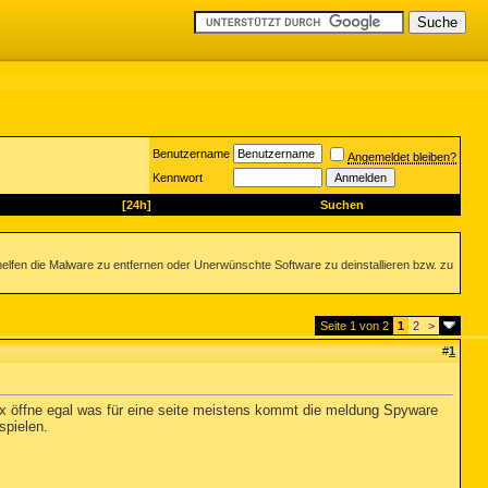
Benutzername
Angemeldet bleiben?
Kennwort
[24h]
Suchen
helfen die Malware zu entfernen oder Unerwünschte Software zu deinstallieren bzw. zu
Seite 1 von 2
1
2
>
#
1
ox öffne egal was für eine seite meistens kommt die meldung Spyware
spielen.