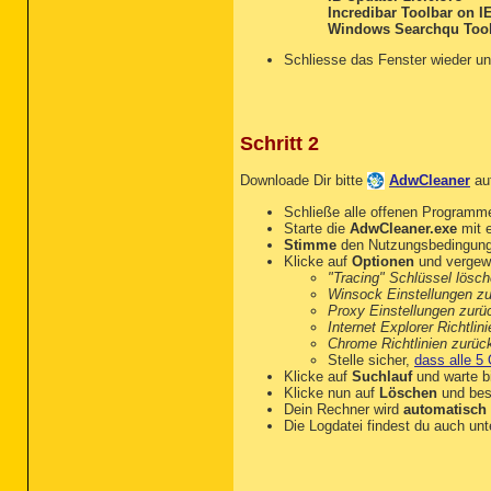
Incredibar Toolbar on I
Windows Searchqu Too
Schliesse das Fenster wieder un
Schritt 2
Downloade Dir bitte
AdwCleaner
au
Schließe alle offenen Programm
Starte die
AdwCleaner.exe
mit e
Stimme
den Nutzungsbedingun
Klicke auf
Optionen
und vergewi
"Tracing" Schlüssel lösc
Winsock Einstellungen z
Proxy Einstellungen zurü
Internet Explorer Richtli
Chrome Richtlinien zurüc
Stelle sicher,
dass alle 5 
Klicke auf
Suchlauf
und warte bi
Klicke nun auf
Löschen
und bes
Dein Rechner wird
automatisch 
Die Logdatei findest du auch un