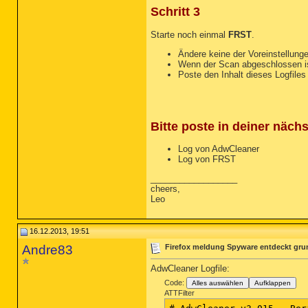
Schritt 3
Starte noch einmal
FRST
.
Ändere keine der Voreinstellung
Wenn der Scan abgeschlossen is
Poste den Inhalt dieses Logfiles 
Bitte poste in deiner näch
Log von AdwCleaner
Log von FRST
__________________
cheers,
Leo
16.12.2013, 19:51
Andre83
Firefox meldung Spyware entdeckt gru
AdwCleaner Logfile:
Code:
Alles auswählen
Aufklappen
ATTFilter