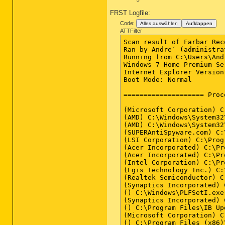
FRST Logfile:
Code:
Alles auswählen
Aufklappen
ATTFilter
Scan result of Farbar Recovery Scan Tool (FRST.txt) (x64) Version: 16-12-2013 02
Ran by Andre´ (administrator) on ANDRE´S-PC on 16-12-2013 16:48:18
Running from C:\Users\Andre´\Downloads
Windows 7 Home Premium Service Pack 1 (X64) OS Language: German Standard
Internet Explorer Version 8
Boot Mode: Normal

==================== Processes (Whitelisted) =================

(Microsoft Corporation) C:\Program Files\Microsoft Security Client\MsMpEng.exe
(AMD) C:\Windows\System32\atiesrxx.exe
(AMD) C:\Windows\System32\atieclxx.exe
(SUPERAntiSpyware.com) C:\Program Files\SUPERAntiSpyware\SASCore64.exe
(LSI Corporation) C:\Program Files\LSI SoftModem\agr64svc.exe
(Acer Incorporated) C:\Program Files\Acer\Acer ePower Management\ePowerSvc.exe
(Acer Incorporated) C:\Program Files (x86)\Acer\Registration\GregHSRW.exe
(Intel Corporation) C:\Program Files (x86)\Intel\Intel Matrix Storage Manager\IAAnotif.exe
(Egis Technology Inc.) C:\Program Files (x86)\EgisTec\MyWinLocker 3\x86\mwlDaemon.exe
(Realtek Semiconductor) C:\Program Files\Realtek\Audio\HDA\RAVCpl64.exe
(Synaptics Incorporated) C:\Program Files\Synaptics\SynTP\SynTPEnh.exe
() C:\Windows\PLFSetI.exe
(Synaptics Incorporated) C:\Program Files\Synaptics\SynTP\SynTPHelper.exe
() C:\Program Files\IB Updater\ExtensionUpdaterService.exe
(Microsoft Corporation) C:\Program Files\Microsoft Security Client\msseces.exe
() C:\Program Files (x86)\ICQ6Toolbar\ICQ Service.exe
(Huawei Technologies Co., Ltd.) C:\Users\Andre´\AppData\Roaming\T-Mobile Internet Manager\ouc.exe
(NewTech Infosystems, Inc.) C:\Program Files (x86)\NewTech Infosystems\Acer Backup Manager\IScheduleSvc.exe
(SUPERAntiSpyware) C:\Program Files\SUPERAntiSpyware\SUPERAntiSpyware.exe
(NewTech Infosystems, Inc.) C:\Program Files (x86)\NewTech Infosystems\NTI Backup Now 5\SchedulerSvc.exe
() C:\Program Files (x86)\Cyberlink\Shared files\RichVideo.exe
(Safer-Networking Ltd.) C:\Program Files (x86)\Spybot - Search & Destroy 2\SDFSSvc.exe
(Brother Industries, Ltd.) C:\Program Files (x86)\Brother\Brmfcmon\BrMfcWnd.exe
(NewTech Infosystems, Inc.) C:\Program Files (x86)\NewTech Infosystems\Acer Backup Manager\BackupManagerTray.exe
(Egis Technology Inc.) C:\Program Files (x86)\EgisTec Egis Software Update\EgisUpdate.exe
(Dritek System Inc.) C:\Program Files (x86)\Launch Manager\LManager.exe
(CyberLink Corp.) C:\Program Files (x86)\Acer Arcade Deluxe\Acer Arcade Deluxe\ArcadeDeluxeAgent.exe
(Acer Corp.) C:\Program Files (x86)\Acer Arcade Deluxe\PlayMovie\PMVService.exe
(Huawei Technologies Co., Ltd.) C:\Program Files (x86)\T-Mobile\T-Mobile Internet Manager\DataCardMonitor.exe
(Bandoo Media, inc) C:\Program Files (x86)\Windows Searchqu Toolbar\Datamngr\datamngrUI.exe
(AVEO) C:\Program Files (x86)\AVEO USB2.0 PC Camera(U2HGCV3P31048)\AveoSTI.exe
(Brother Industries, Ltd.) C:\Program Files (x86)\Brother\Brmfcmon\BrMfimon.exe
(Safer-Networking Ltd.) C:\Program Files (x86)\Spybot - Search & Destroy 2\SDTray.exe
(Microsoft Corporation) C:\Program Files (x86)\Microsoft Application Virtualization Client\sftvsa.exe
(Acer) C:\Program Files\Acer\Acer Updater\UpdaterService.exe
(Safer-Networking Ltd.) C:\Program Files (x86)\Sp