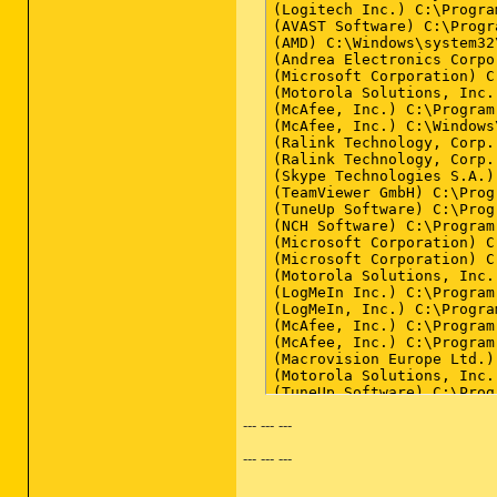
--- --- ---
--- --- ---