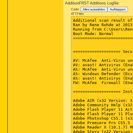
AdditionFRST Additions Logfile:
Code:
Alles auswählen
Aufklappen
ATTFilter
Additional scan result of Farbar Recovery Scan Tool (x64) Version: 22-10-2013
Ran by Rene Rohde at 2013-10-23 07:28:16
Running from C:\Users\Rene Rohde\Downloads
Boot Mode: Normal
==========================================================


==================== Security Center ========================

AV: McAfee  Anti-Virus und Anti-Spyware (Enabled - Up to date) {ADA629C7-7F48-5689-624A-3B76997E0892}
AV: avast! Antivirus (Enabled - Up to date) {17AD7D40-BA12-9C46-7131-94903A54AD8B}
AS: McAfee  Anti-Virus und Anti-Spyware (Enabled - Up to date) {16C7C823-5972-5907-58FA-0004E2F9422F}
AS: Windows Defender (Disabled - Up to date) {D68DDC3A-831F-4fae-9E44-DA132C1ACF46}
AS: avast! Antivirus (Enabled - Up to date) {ACCC9CA4-9C28-93C8-4B81-AFE241D3E736}
FW: McAfee  Firewall (Enabled) {959DA8E2-3527-57D1-4915-924367AD4FE9}

==================== Installed Programs ======================

Adobe AIR (x32 Version: 3.1.0.4880)
Adobe Community Help (x32 Version: 3.4.980)
Adobe Flash Player 11 ActiveX (x32 Version: 11.9.900.117)
Adobe Flash Player 11 Plugin (x32 Version: 11.9.900.117)
Adobe Photoshop CS5.1 (x32 Version: 12.1)
Adobe Premiere Pro CS5.5 (x32 Version: 5.5)
Adobe Reader X (10.1.7) MUI (x32 Version: 10.1.7)
Adobe Story (x32 Version: 1.0.571)
Age of Empires Online (x32)
Akamai NetSession Interface (HKCU)
Akamai NetSession Interface Service (x32)
AlienAutopsy (Version: 3.4.6308.28)
Alienware TactX Keyboard CI 1.00.130 (Version: 1.00.130)
Alienware TactX(TM) Mouse CI 1.00 (Version: 1.00)
Amazon MP3-Downloader 1.0.17 (x32 Version: 1.0.17)
AMD APP SDK Runtime (Version: 2.4.595.10)
Amnesia: The Dark Descent (x32)
ArcSoft ShowBiz (x32 Version: )
ARMA 2 (x32)
Arma 2: DayZ Mod (x32)
ARMA 2: Operation Arrowhead (x32)
ARMA 2: Operation Arrowhead Beta (x32)
Assassin's Creed(R) III v1.06 (x32 Version: 1.06)
ATI AVIVO64 Codecs (Version: 11.6.0.10419)
ATI Catalyst Install Manager (Version: 3.0.825.0)
Audiosurf (x32)
avast! Free Antivirus (x32 Version: 9.0.2006)
Battlefield 3™ (x32 Version: 1.6.0.0)
Battlelog Web Plugins (x32 Version: 2.1.7)
BattlEye for OA Uninstall (x32)
Bing Bar (x32 Version: 7.3.107.0)
Borderlands (x32)
Botanicula (x32)
C9 (x32)
CameraHelperMsi (x32 Version: 13.50.854.0)
Castle Crashers (x32)
Catalyst Control Center - Branding (x32 Version: 1.00.0000)
Catalyst Control Center (x32 Version: 2011.0419.2218.38209)
Catalyst Control Center InstallProxy (x32 Version: 2011.0419.2218.38209)
Catalyst Control Center Localization All (x32 Version: 2011.0419.2218.38209)
CCC Help Chinese Standard (x32 Version: 2011.0419.2217.38209)
CCC Help Chinese Traditional (x32 Version: 2011.0419.2217.38209)
CCC Help Czech (x32 Version: 2011.0419.2217.38209)
CCC Help Danish (x32 Version: 2011.0419.2217.38209)
CCC Help Dutch (x32 Version: 2011.0419.2217.38209)
CCC Help English (x32 Version: 2011.0419.2217.38209)
CCC Help Finnish (x32 Version: 2011.0419.2217.38209)
CCC Help French (x32 Version: 2011.0419.2217.38209)
CCC Help German (x32 Version: 2011.0419.2217.38209)
CCC Help Greek (x32 Version: 2011.0419.2217.38209)
CCC Help Hungarian (x32 Version: 2011.0419.2217.38209)
CCC Help Italian (x32 Version: 2011.0419.2217.38209)
CCC Help Japanese (x32 Version: 2011.0419.2217.38209)
CCC Help Korean (x32 Version: 2011.0419.2217.38209)
CCC Help Norwegian 