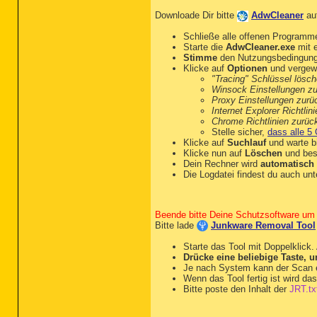
Downloade Dir bitte
AdwCleaner
au
Schließe alle offenen Programm
Starte die
AdwCleaner.exe
mit e
Stimme
den Nutzungsbedingun
Klicke auf
Optionen
und vergewi
"Tracing" Schlüssel lösc
Winsock Einstellungen z
Proxy Einstellungen zurü
Internet Explorer Richtli
Chrome Richtlinien zurüc
Stelle sicher,
dass alle 5 
Klicke auf
Suchlauf
und warte bi
Klicke nun auf
Löschen
und bes
Dein Rechner wird
automatisch 
Die Logdatei findest du auch un
Beende bitte Deine Schutzsoftware um 
Bitte lade
Junkware Removal Tool
Starte das Tool mit Doppelklick.
Drücke eine beliebige Taste, u
Je nach System kann der Scan e
Wenn das Tool fertig ist wird da
Bitte poste den Inhalt der
JRT.tx