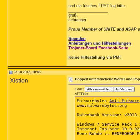
und ein frisches FRST log bitte.
__________________
gruß,
schrauber
Proud Member of UNITE and ASAP s
Spenden
Anleitungen und Hilfestellungen
Trojaner-Board Facebook-Seite
Keine Hilfestellung via PM!
23.10.2013, 18:46
Xistion
Doppelt unterstrichene Wörter und Po
Code:
Alles auswählen
Aufklappen
ATTFilter
Malwarebytes 
Anti-Malware
www.malwarebytes.org

Datenbank Version: v2013.1
Windows 7 Service Pack 1 x
Internet Explorer 10.0.920
Rene Rohde :: RENEROHDE-P