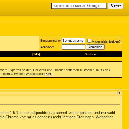
Benutzername
Angemeldet bleiben?
Kennwort
[24h]
Suchen
nsere Experten posten. Um Viren und Trojaner entfernen zu können, muss das
re nicht verwendet werden sollte.
XML
.
#
1
cher 1.5.1 (minecraftpachter) zu schnell weiter geklickt und mir wohl
ogle Chrome kommt es daher zu recht lästigen Störungen. Webseiten