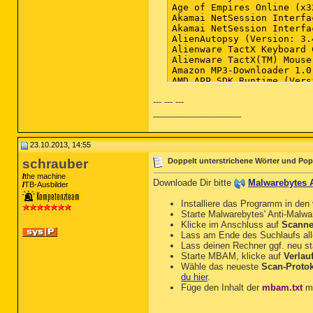
--- --- ---
__________________
23.10.2013, 14:55
schrauber
Doppelt unterstrichene Wörter und Po
the machine
Downloade Dir bitte
Malwarebytes 
TB-Ausbilder
Installiere das Programm in den
Starte Malwarebytes' Anti-Malw
Klicke im Anschluss auf
Scann
Lass am Ende des Suchlaufs alle
Lass deinen Rechner ggf. neu st
Starte MBAM, klicke auf
Verlau
Wähle das neueste
Scan-Protok
du hier
.
Füge den Inhalt der
mbam.txt
mi