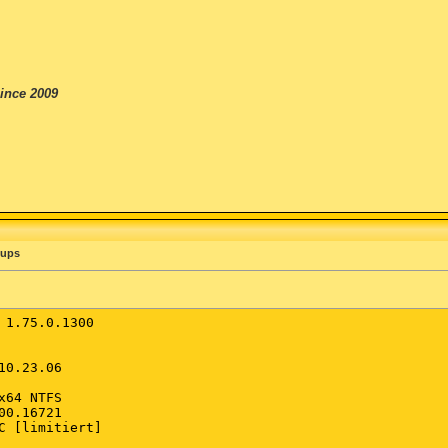
ince 2009
pups
 1.75.0.1300

0.23.06

64 NTFS

0.16721

C [limitiert]
