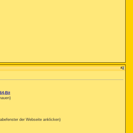
#
2
64-Bit
chauen)
abefenster der Webseite anklicken)