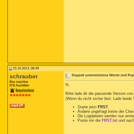
23.10.2013, 08:49
schrauber
Doppelt unterstrichene Wörter und Po
the machine
hi,
TB-Ausbilder
Bitte lade dir die passende Version vo
(Wenn du nicht sicher bist: Lade beide
Starte jetzt
FRST
.
Ändere ungefragt keine der Che
Die Logdateien werden nun erste
Poste mir die
FRST.txt
und nach
__________________