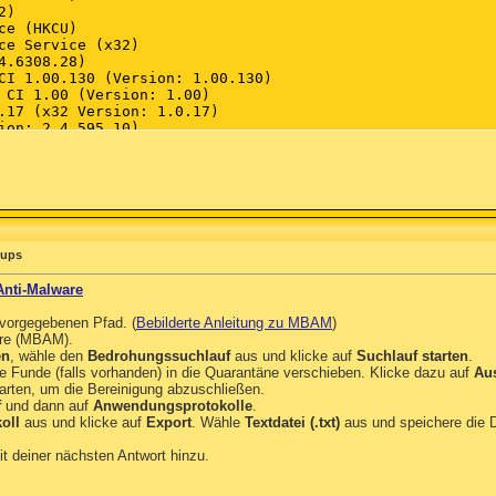
pups
Anti-Malware
 vorgegebenen Pfad. (
Bebilderte Anleitung zu MBAM
)
are (MBAM).
en
, wähle den
Bedrohungssuchlauf
aus und klicke auf
Suchlauf starten
.
 Funde (falls vorhanden) in die Quarantäne verschieben. Klicke dazu auf
Au
arten, um die Bereinigung abzuschließen.
f
und dann auf
Anwendungsprotokolle
.
oll
aus und klicke auf
Export
. Wähle
Textdatei (.txt)
aus und speichere die D
t deiner nächsten Antwort hinzu.