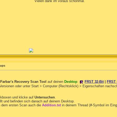
Vielen dank im voraus schonmal.
pups
n
Farbar's Recovery Scan Tool
auf deinen
Desktop
:
FRST 32-Bit
|
FRST 
 Versionen oder unter Start > Computer (Rechtsklick) > Eigenschaften nachs
ckboxen und klicke auf
Untersuchen
.
llt und befinden sich danach auf deinem Desktop.
 dem ersten Scan auch die
Addition.txt
in deinem Thread (
#
-Symbol im Eing