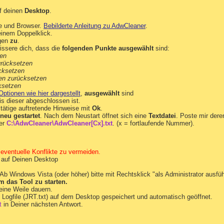
f deinen
Desktop
.
e und Browser.
Bebilderte Anleitung zu AdwCleaner
.
inem Doppelklick.
gen
zu
.
ssere dich, dass die
folgenden Punkte ausgewählt
sind:
hen
urücksetzen
cksetzen
nien zurücksetzen
ksetzen
Optionen wie hier dargestellt
,
ausgewählt
sind
s dieser abgeschlossen ist.
tätige auftretende Hinweise mit
Ok
.
neu gestartet
. Nach dem Neustart öffnet sich eine
Textdatei
. Poste mir dere
ter
C:\AdwCleaner\AdwCleaner[Cx].txt
. (x = fortlaufende Nummer).
eventuelle Konflikte zu vermeiden.
auf Deinen Desktop
 Ab Windows Vista (oder höher) bitte mit Rechtsklick "als Administrator ausfüh
m das Tool zu starten.
ine Weile dauern.
s Logfile (JRT.txt) auf dem Desktop gespeichert und automatisch geöffnet.
t
in Deiner nächsten Antwort.