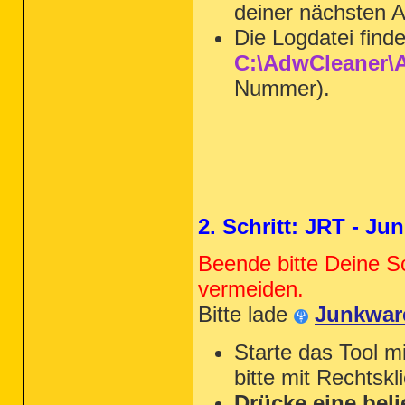
deiner nächsten A
Die Logdatei find
C:\AdwCleaner\A
Nummer).
2. Schritt: JRT - J
Beende bitte Deine S
vermeiden.
Bitte lade
Junkwar
Starte das Tool m
bitte mit Rechtskl
Drücke eine beli