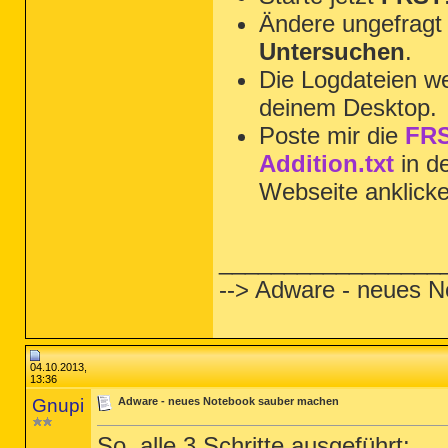
Ändere ungefragt 
Untersuchen
.
Die Logdateien we
deinem Desktop.
Poste mir die
FRS
Addition.txt
in d
Webseite anklick
_________________
--> Adware - neues 
04.10.2013,
13:36
Gnupi
Adware - neues Notebook sauber machen
So, alle 3 Schritte ausgeführt: