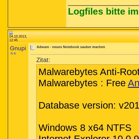
_________________
Logfiles bitte 
04.10.2013,
12:45
Gnupi
Adware - neues Notebook sauber machen
Zitat:
Malwarebytes Anti-Root
Malwarebytes : Free
An
Database version: v20
Windows 8 x64 NTFS
Internet Explorer 10.0