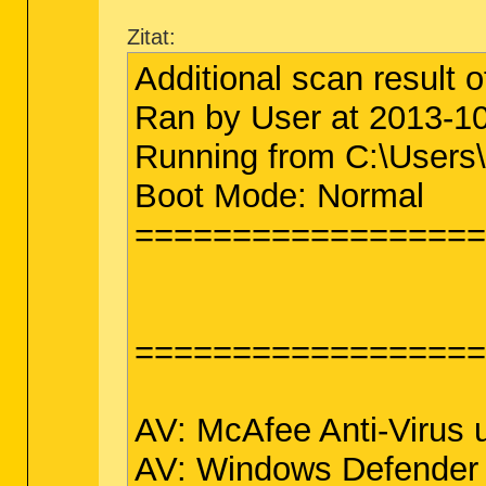
Zitat:
Additional scan result 
Ran by User at 2013-1
Running from C:\Users
Boot Mode: Normal
==================
===================
AV: McAfee Anti-Virus
AV: Windows Defender