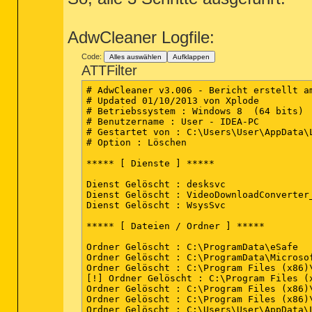
AdwCleaner Logfile:
Code:
Alles auswählen
Aufklappen
ATTFilter
# AdwCleaner v3.006 - Bericht erstellt am 04/10/2013 um 14:15:26
# Updated 01/10/2013 von Xplode
# Betriebssystem : Windows 8  (64 bits)
# Benutzername : User - IDEA-PC
# Gestartet von : C:\Users\User\AppData\Local\Microsoft\Windows\Temporary Internet Files\Content.IE5\ZK1460WQ\adwcleaner.exe
# Option : Löschen

***** [ Dienste ] *****

Dienst Gelöscht : desksvc
Dienst Gelöscht : VideoDownloadConverter_4zService
Dienst Gelöscht : WsysSvc

***** [ Dateien / Ordner ] *****

Ordner Gelöscht : C:\ProgramData\eSafe
Ordner Gelöscht : C:\ProgramData\Microsoft\Windows\Start Menu\Programs\Desk 365
Ordner Gelöscht : C:\Program Files (x86)\Desk 365
[!] Ordner Gelöscht : C:\Program Files (x86)\optimizer pro
Ordner Gelöscht : C:\Program Files (x86)\VideoDownloadConverter_4z
Ordner Gelöscht : C:\Program Files (x86)\Common Files\337
Ordner Gelöscht : C:\Users\User\AppData\Local\Temp\Desk365
Ordner Gelöscht : C:\Users\User\AppData\Local\Temp\OCS
Ordner Gelöscht : C:\Users\User\AppData\LocalLow\Softonic
Ordner Gelöscht : C:\Users\User\AppData\LocalLow\VideoDownloadConverter_4z
Ordner Gelöscht : C:\Users\User\AppData\Roaming\Desk 365
Ordner Gelöscht : C:\Users\User\AppData\Roaming\OpenCandy
Ordner Gelöscht : C:\Users\User\AppData\Roaming\optimizer pro
Ordner Gelöscht : C:\Users\User\Documents\optimizer pro
Ordner Gelöscht : C:\Users\User\AppData\Local\Google\Chrome\User Data\Default\Extensions\elchiiiejkobdbblfejjkbphbddgmljf
Datei Gelöscht : C:\Users\User\AppData\Roaming\Microsoft\Windows\Start Menu\Programs\lollipop.lnk
Datei Gelöscht : C:\Users\User\Desktop\Optimizer Pro.lnk

***** [ Verknüpfungen ] *****


***** [ Registrierungsdatenbank ] *****

Wert Gelöscht : HKCU\Software\Microsoft\Windows\CurrentVersion\Run [Desk 365]
Wert Gelöscht : HKCU\Software\Microsoft\Windows\CurrentVersion\Run [Optimizer Pro]
Schlüssel Gelöscht : HKLM\SOFTWARE\Classes\VideoDownloadConverter_4z.DynamicBarButton
Schlüssel Gelöscht : HKLM\SOFTWARE\Classes\VideoDownloadConverter_4z.DynamicBarButton.1
Schlüssel Gelöscht : HKLM\SOFTWARE\Classes\VideoDownloadConverter_4z.FeedManager
Schlüssel Gelöscht : HKLM\SOFTWARE\Classes\VideoDownloadConverter_4z.FeedManager.1
Schlüssel Gelöscht : HKLM\SOFTWARE\Classes\VideoDownloadConverter_4z.HTMLMenu
Schlüssel Gelöscht : HKLM\SOFTWARE\Classes\VideoDownloadConverter_4z.HTMLMenu.1
Schlüssel Gelöscht : HKLM\SOFTWARE\Classes\VideoDownloadConverter_4z.HTMLPanel
Schlüssel Gelöscht : HKLM\SOFTWARE\Classes\VideoDownloadConverter_4z.HTMLPanel.1
Schlüssel Gelöscht : HKLM\SOFTWARE\Classes\VideoDownloadConverter_4z.MultipleButton
Schlüssel Gelöscht : HKLM\SOFTWARE\Classes\VideoDownloadConverter_4z.MultipleButton.1
Schlüssel Gelöscht : HKLM\SOFTWARE\Classes\VideoDownloadConverter_4z.PseudoTransparentPlugin
Schlüssel Gelöscht : HKLM\SOFTWARE\Classes\VideoDownloadConverter_4z.PseudoTransparentPlugin.1
Schlüssel Gelöscht : HKLM\SOFTWARE\Classes\VideoDownloadConverter_4z.Radio
Schlüssel Gelöscht : HKLM\SOFTWARE\Classes\VideoDownloadConverter_4z.Radio.1
Schlüssel Gelöscht : HKLM\SOFTWARE\Classes\VideoDownloadConverter_4z.RadioSettings
Schlüssel Gelöscht : HKLM\SOFTWARE\Classes\VideoDownloadConverter_4z.RadioSettings.1
Schlüssel Gelöscht : HKLM\SOFTWARE\Classes\VideoDownloadConverter_4z.ScriptButton
Schlüssel Gelöscht : HKLM\SOFTWARE\Classes\VideoDownloadConverter_4z.ScriptButton.1
Schlüssel Gelöscht : HKLM\SOFTWARE\Classes\VideoDownloadConverter_4z.SettingsPlugin
Schlüssel Gelöscht : HKLM\SOFTWARE\Classes\VideoDownloadConverter_4z.SettingsPlugin.1
Schlüssel Gelöscht : HKLM\SOFTWARE\Classes\VideoDownloadConverter_4z.SkinLauncher
Schlüssel Gelöscht : HKLM\SOFTWARE\Classes\VideoDownloadConverter_4z.SkinLauncher.1
Schlüssel Gelöscht : HKLM\SOFTWARE\Classes\VideoDownloadConverter_4z.ThirdPartyInstaller
Schlüssel Gelöscht : HKLM\SOFTWARE\Classes\VideoDownloadConverter_4z.ThirdPartyInstaller.1
Schlüssel Gelöscht : HKLM\SOFTWARE\Classes\VideoDownloadConverter_4z.UrlAlertButton
Schlüssel Gelöscht : HKLM\SOFTWARE\Classes\VideoDownloadConverter_4z.UrlAlertButton.1
Schlüssel Gelöscht : HKLM\SOFTWARE\Classes\VideoDownloadConverter_4z.XMLSessionPlugin
Schlüssel Gelöscht : HKLM\SOFTWARE\Classes\VideoDownloadConverter_4z.XMLSessionPlugin.1
Schlüssel Gelöscht : HKLM\SYSTEM\CurrentControlSet\Services\Eventlog\Application\DeskSvc
Schlüssel Gelöscht : HKLM\SYSTEM\CurrentControlSet\Services\Eventlog\Application\WsysSvc
Wert Gelöscht : HKLM\SOFTWARE\Microsoft\Windows\CurrentVersion\Run [VideoDownloadConverter Search Scope Monitor]
Wert Gelöscht : HKLM\SOFTWARE\Microsoft\Windows\CurrentVersion\Run [VideoDownloadConverter_4z Browser Plugin Loader]
Schlüssel Gelöscht : HKLM\SOFTWARE\Classes\AppID\{7ABBFE1C-E485-44AA-8F36-353751B4124D}
Schlüssel Gelöscht : HKLM\SOFTWARE\Classes\CLSID\{13119113-0854-469D-807A-171568457991}
Schlüssel Gelöscht : HKLM\SOFTWARE\Classes\CLSID\{1F6F39C1-00A8-4752-A94C-D0EA92D978B6}
Schlüssel Gelöscht : HKLM\SOFTWARE\Classes\CLSID\{2A1260C1-2964-453F-B0BA-FA429472EB5F}
Schlüssel Gelöscht : HKLM\SOFTWARE\Classes\CLSID\{312F84FB-8970-4FD3-BDDB-7012EAC4AFC9}
Schlüssel Gelöscht : HKLM\SOFTWARE\Classes\CLSID\{33119133-0854-469D-807A-171568457991}
Schlüssel Gelöscht : HKLM\SOFTWARE\Classes\CLSID\{363D5C92-10DC-4287-93E5-1832EECC48EC}
Schlüssel Gelöscht : HKLM\SOFTWARE\Classes\CLSID\{3B41BE90-F731-4137-AFF3-2CA951E7F0D9}
Schlüssel Gelöscht : HKLM\SOFTWARE\Classes\CLSID\{4128C64D-F0DD-4811-9405-D22294E8151F}
Schlüssel Gelöscht : HKLM\SOFTWARE\Classes\CLSID\{5354D921-3F52-47C5-938D-77A2FB6DEFE7}
Schlüssel Gelöscht : HKLM\SOFTWARE\Classes\CLSID\{66292684-B2C2-4C7C-B3D2-BF446E30744C}
Schlüssel Gelöscht : HKLM\SOFTWARE\Classes\CLSID\{69407823-3494-4400-8D49-612549E8F4EE}
Schlüssel Gelöscht : HKLM\SOFTWARE\Classes\CLSID\{6BFF4BCB-7A73-45A7-AC4C-389A34E1D1EF}
Schlüssel Gelöscht : HKLM\SOFTWARE\Classes\CLSID\{71144427-1368-4D18-8DC9-2AE3CC4C4F83}
Schlüssel Gelöscht : HKLM\SOFTWARE\Classes\CLSID\{8FCA5302-6D6D-4645-BF99-D43CF76CE474}
Schlüssel Gelöscht : HKLM\SOFTWARE\Classes\CLSID\{99E1F6FD-2E94-4CF6-8344-1BA63CD3BD9B}
Schlüssel Gelöscht : HKLM\SOFTWARE\Classes\CLSID\{C547C6C2-561B-4169-A2A5-20BA771CA93B}
Schlüssel Gelöscht : HKLM\SOFTWARE\Classes\CLSID\{DD385519-22E7-4BE2-8A8D-35C66DF4858E}
Schlüssel Gelöscht : HKLM\SOFTWARE\Classes\CLSID\{ED345812-2722-4DCA-9976-D01832DB44EE}
Schlüssel Gelöscht : HKLM\SOFTWARE\Classes\Interface\{17B10E59-09E