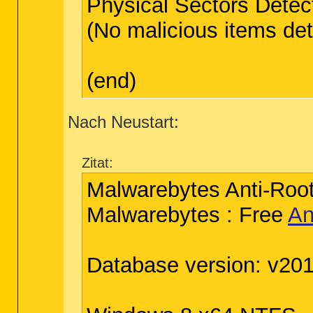
Physical Sectors Detec
(No malicious items de
(end)
Nach Neustart:
Zitat:
Malwarebytes Anti-Root
Malwarebytes : Free
An
Database version: v20