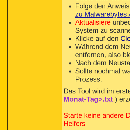
Folge den Anwei
zu Malwarebytes A
Aktualisiere
unbed
System zu scann
Klicke auf den
Cl
Während dem Neu
entfernen, also bl
Nach dem Neustar
Sollte nochmal w
Prozess.
Das Tool wird im erste
Monat-Tag>.txt
) erz
Starte keine andere 
Helfers