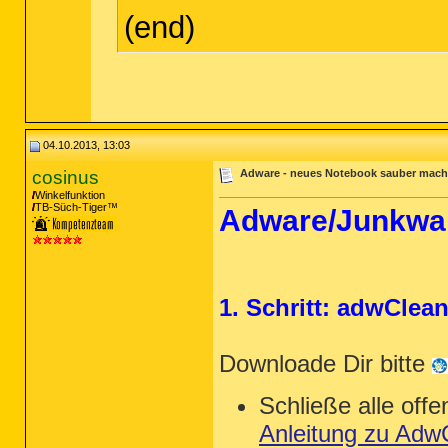
(end)
04.10.2013, 13:03
cosinus
Adware - neues Notebook sauber mac
Winkelfunktion
TB-Süch-Tiger™
Adware/Junkwar
1. Schritt: adwClea
Downloade Dir bitte
Schließe alle of
Anleitung zu Adw