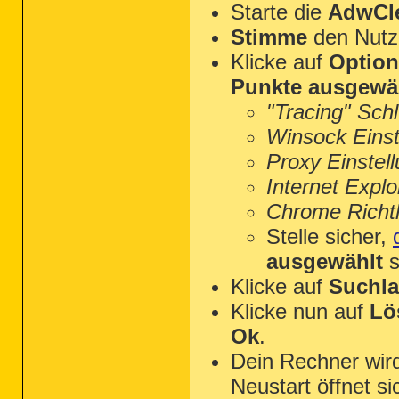
Starte die
AdwCle
Stimme
den Nutz
Klicke auf
Optio
Punkte ausgewä
"Tracing" Sch
Winsock Einst
Proxy Einstel
Internet Explo
Chrome Richtl
Stelle sicher,
ausgewählt
s
Klicke auf
Suchla
Klicke nun auf
Lö
Ok
.
Dein Rechner wi
Neustart öffnet s