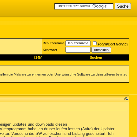
Benutzername
Angemeldet bleiben?
Kennwort
[24h]
Suchen
helfen die Malware zu entfernen oder Unerwünschte Software zu deinstallieren bzw. zu
#
1
einigen updates und downloads diesen
Virenprogramm habe ich drüber laufen lassen (Avira) der Updater
eiter. Versuche die SW zu löschen sind bislang gescheitert. Ich