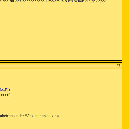
 hat das für das beschriebene Problem ja auch schon gut geklappt.
#
2
64-Bit
chauen)
abefenster der Webseite anklicken)