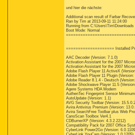
(Buhl Data Service GmbH) 
und hier die nächste:
(Microsoft Corporation) C
(TomTom) C:\Program Files
Additional scan result of Farbar Recov
(Avira Operations GmbH & 
Ran by Tim at 2013-09-11 11:24:00
(Avira Operations GmbH & 
Running from C:\Users\Tim\Downloads
(Avira Operations GmbH & 
Boot Mode: Normal
(Microsoft Corporation) C
============================
(Nero AG) C:\Program File
(Nero AG) C:\Program File
(Synaptics, Inc.) C:\Prog
==================== Installed 
(Microsoft Corporation) C
(Microsoft Corporation) C
AAC Decoder (Version: 7.1.0)
(Google Inc.) C:\Program 
Activation Assistant for the 2007 Micros
(Google Inc.) C:\Program 
Activation Assistant for the 2007 Micros
(Google Inc.) C:\Program 
Adobe Flash Player 11 ActiveX (Version
(Google Inc.) C:\Program 
Adobe Flash Player 11 Plugin (Version:
(Google Inc.) C:\Program 
Adobe Reader 8.1.4 - Deutsch (Version:
Adobe Shockwave Player 11.5 (Version:
==================== Regi
Agere Systems HDA Modem
AuthenTec Fingerprint Sensor Minimum I
HKLM\...\Run: [Windows De
AutoUpdate (Version: 1.1)
HKLM\...\Run: [HotKeysCmd
AVG Security Toolbar (Version: 15.5.0.
HKLM\...\Run: [SynTPStart
Avira Antivirus Premium (Version: 13.0
HKLM\...\Run: [snp2uvc] -
Avira SearchFree Toolbar plus Web Prot
HKLM\...\Run: [PLFSetL] -
CanoScan Toolbox Ver4.1
HKLM\...\Run: [RtHDVCpl] 
CDBurnerXP (Version: 4.3.2.2212)
HKLM\...\Run: [IAAnotif] 
Compatibility Pack für 2007 Office Sys
HKLM\...\Run: [Skytel] - 
CyberLink Power2Go (Version: 6.0.1109
HKLM\...\Run: [NvSvc] - R
CyberLink YouCam (Version: 1.0.1205)
HKLM\...\Run: [NvCplDaemo