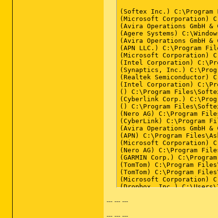
(Softex Inc.) C:\Program 
(Microsoft Corporation) C
(Avira Operations GmbH & 
(Agere Systems) C:\Window
(Avira Operations GmbH & 
(APN LLC.) C:\Program Fil
(Microsoft Corporation) C
(Intel Corporation) C:\Pr
(Synaptics, Inc.) C:\Prog
(Realtek Semiconductor) C
(Intel Corporation) C:\Pr
() C:\Program Files\Softe
(Cyberlink Corp.) C:\Prog
() C:\Program Files\Softe
(Nero AG) C:\Program File
(CyberLink) C:\Program Fi
(Avira Operations GmbH & 
(APN) C:\Program Files\As
(Microsoft Corporation) C
(Nero AG) C:\Program File
(GARMIN Corp.) C:\Program
(TomTom) C:\Program Files
(TomTom) C:\Program Files
(Microsoft Corporation) C
(Dropbox, Inc.) C:\Users\
(Windows Net) C:\Users\Ti
--- --- ---
() C:\Program Files\CDBur
(Simplygen) C:\Program Fi
--- --- ---
() C:\Program Files\Cyber