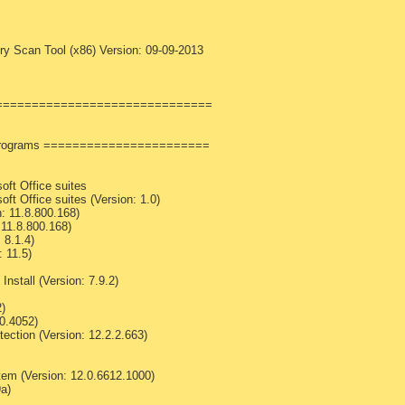
C:\Program Files\Sceneo\AbsolutTV\Services\PVR\PVRService
:\Windows\ehome\ehmsas.exe

\TomTom HOME 2\TomTomHOMEService.exe

ery Scan Tool (x86) Version: 09-09-2013
Co. KG) C:\Program Files\Avira\AntiVir Desktop\avshadow.e
Co. KG) C:\Program Files\Avira\AntiVir Desktop\avmailc.ex
Co. KG) C:\Program Files\Avira\AntiVir Desktop\AVWEBGRD.E
:\Program Files\Windows Media Player\wmplayer.exe

==============================
s\Common Files\Nero\Lib\NMIndexingService.exe

s\Common Files\Nero\Lib\
NMIndexStoreSvr.exe
ram Files\Synaptics\SynTP\SynTPEnh.exe

Programs =======================
:\Windows\system32\wuauclt.exe

:\Windows\system32\conime.exe

Files\Google\Chrome\Application\chrome.exe

oft Office suites
Files\Google\Chrome\Application\chrome.exe

oft Office suites (Version: 1.0)
Files\Google\Chrome\Application\chrome.exe

: 11.8.800.168)
Files\Google\Chrome\Application\chrome.exe

 11.8.800.168)
Files\Google\Chrome\Application\chrome.exe

 8.1.4)
 11.5)
stry (Whitelisted) ==================

nstall (Version: 7.9.2)
fender] - C:\Program Files\Windows Defender\MSASCui.exe 
s] - C:\Windows\system32\hkcmd.exe

2)
] - C:\Program Files\Synaptics\SynTP\SynTPStart.exe [102
.0.4052)
 C:\Windows\vsnp2uvc.exe

ection (Version: 12.2.2.663)
 C:\Windows\PLFSetL.exe [94208 2007-07-05] (sonix)

- C:\Windows\RtHDVCpl.exe [4702208 2007-10-31] (Realtek S
- C:\Program Files\Intel\Intel Matrix Storage Manager\Ia
tem (Version: 12.0.6612.1000)
C:\Windows\Skytel.exe [1826816 2007-10-11] (Realtek Semic
a)
UNDLL32.EXE C:\Windows\system32\nvsvc.dll,nvsvcStart

n] - RUNDLL32.EXE C:\Windows\system32\NvCpl.dll,NvStartup