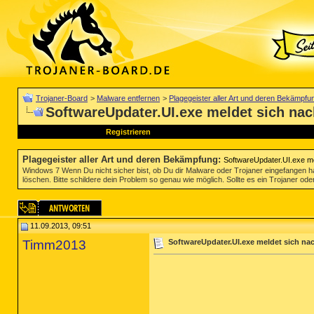
Trojaner-Board
>
Malware entfernen
>
Plagegeister aller Art und deren Bekämpfu
SoftwareUpdater.UI.exe meldet sich nac
Registrieren
Plagegeister aller Art und deren Bekämpfung
:
SoftwareUpdater.UI.exe me
Windows 7 Wenn Du nicht sicher bist, ob Du dir Malware oder Trojaner eingefangen ha
löschen. Bitte schildere dein Problem so genau wie möglich. Sollte es ein Trojaner oder
11.09.2013, 09:51
Timm2013
SoftwareUpdater.UI.exe meldet sich nac