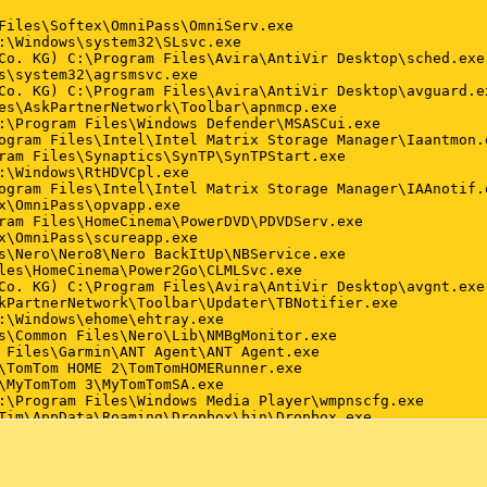
Files\Softex\OmniPass\OmniServ.exe

:\Windows\system32\SLsvc.exe

Co. KG) C:\Program Files\Avira\AntiVir Desktop\sched.exe

s\system32\agrsmsvc.exe

Co. KG) C:\Program Files\Avira\AntiVir Desktop\avguard.ex
es\AskPartnerNetwork\Toolbar\apnmcp.exe

:\Program Files\Windows Defender\MSASCui.exe

ogram Files\Intel\Intel Matrix Storage Manager\Iaantmon.e
ram Files\Synaptics\SynTP\SynTPStart.exe

:\Windows\RtHDVCpl.exe

ogram Files\Intel\Intel Matrix Storage Manager\IAAnotif.e
x\OmniPass\opvapp.exe

ram Files\HomeCinema\PowerDVD\PDVDServ.exe

x\OmniPass\scureapp.exe

s\Nero\Nero8\Nero BackItUp\NBService.exe

les\HomeCinema\Power2Go\CLMLSvc.exe

Co. KG) C:\Program Files\Avira\AntiVir Desktop\avgnt.exe

kPartnerNetwork\Toolbar\Updater\TBNotifier.exe

:\Windows\ehome\ehtray.exe

s\Common Files\Nero\Lib\NMBgMonitor.exe

 Files\Garmin\ANT Agent\ANT Agent.exe

\TomTom HOME 2\TomTomHOMERunner.exe

\MyTomTom 3\MyTomTomSA.exe

:\Program Files\Windows Media Player\wmpnscfg.exe

Tim\AppData\Roaming\Dropbox\bin\Dropbox.exe

m\AppData\Roaming\Windows Net Data\net.exe

nerXP\NMSAccessU.exe

les\HomeTab\ProtectedSearch.exe

Link\Shared Files\RichVideo.exe
