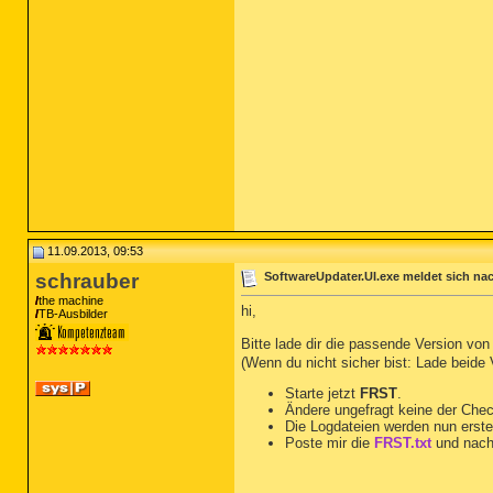
11.09.2013, 09:53
schrauber
SoftwareUpdater.UI.exe meldet sich nac
the machine
hi,
TB-Ausbilder
Bitte lade dir die passende Version vo
(Wenn du nicht sicher bist: Lade beide
Starte jetzt
FRST
.
Ändere ungefragt keine der Che
Die Logdateien werden nun erste
Poste mir die
FRST.txt
und nach
__________________