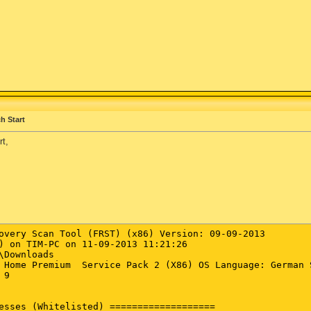
h Start
rt,
overy Scan Tool (FRST) (x86) Version: 09-09-2013

) on TIM-PC on 11-09-2013 11:21:26

\Downloads

 Home Premium  Service Pack 2 (X86) OS Language: German S
9

esses (Whitelisted) ===================
