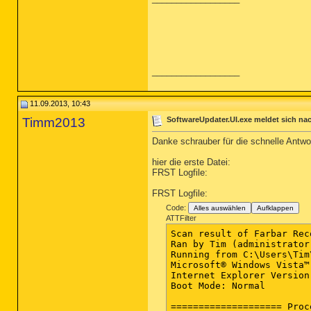
__________________
11.09.2013, 10:43
Timm2013
SoftwareUpdater.UI.exe meldet sich nac
Danke schrauber für die schnelle Antwo
hier die erste Datei:
FRST Logfile:
FRST Logfile:
Code:
Alles auswählen
Aufklappen
ATTFilter
Scan result of Farbar Rec
Ran by Tim (administrator
Running from C:\Users\Tim
Microsoft® Windows Vista™
Internet Explorer Version 
Boot Mode: Normal

==================== Proc