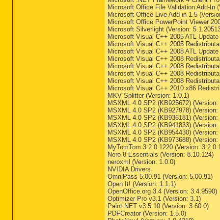
Microsoft Office File Validation Add-In 
ShortcutTarget: Dropbox.l
Microsoft Office Live Add-in 1.5 (Versio
Startup: C:\Users\Tim\App
Microsoft Office PowerPoint Viewer 20
ShortcutTarget: net.lnk -
Microsoft Silverlight (Version: 5.1.2051
Microsoft Visual C++ 2005 ATL Update 
==================== Inte
Microsoft Visual C++ 2005 Redistributa
Microsoft Visual C++ 2008 ATL Update 
HKCU\Software\Microsoft\I
Microsoft Visual C++ 2008 Redistributab
HKCU\Software\Microsoft\I
Microsoft Visual C++ 2008 Redistributa
HKLM\Software\Microsoft\I
Microsoft Visual C++ 2008 Redistributa
Microsoft Visual C++ 2008 Redistributa
Microsoft Visual C++ 2010 x86 Redistri
MKV Splitter (Version: 1.0.1)
MSXML 4.0 SP2 (KB925672) (Version: 
MSXML 4.0 SP2 (KB927978) (Version: 
MSXML 4.0 SP2 (KB936181) (Version: 
MSXML 4.0 SP2 (KB941833) (Version: 
MSXML 4.0 SP2 (KB954430) (Version: 
MSXML 4.0 SP2 (KB973688) (Version: 
MyTomTom 3.2.0.1220 (Version: 3.2.0.
Nero 8 Essentials (Version: 8.10.124)
neroxml (Version: 1.0.0)
NVIDIA Drivers
OmniPass 5.00.91 (Version: 5.00.91)
Open It! (Version: 1.1.1)
OpenOffice.org 3.4 (Version: 3.4.9590)
Optimizer Pro v3.1 (Version: 3.1)
Paint.NET v3.5.10 (Version: 3.60.0)
PDFCreator (Version: 1.5.0)