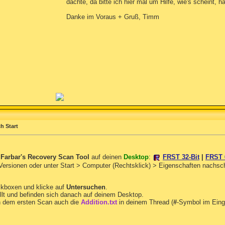
dachte, da bitte ich hier mal um Hilfe, wie's scheint,
Danke im Voraus + Gruß, Timm
h Start
n
Farbar's Recovery Scan Tool
auf deinen
Desktop
:
FRST 32-Bit
|
FRST 
 Versionen oder unter Start > Computer (Rechtsklick) > Eigenschaften nachs
ckboxen und klicke auf
Untersuchen
.
llt und befinden sich danach auf deinem Desktop.
 dem ersten Scan auch die
Addition.txt
in deinem Thread (
#
-Symbol im Eing