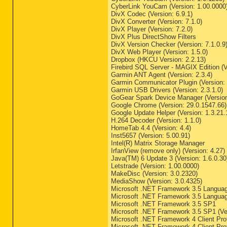
CyberLink YouCam (Version: 1.00.0000
HKLM\...\Run: [NvMediaCen
DivX Codec (Version: 6.9.1)
HKLM\...\Run: [Adobe Read
DivX Converter (Version: 7.1.0)
HKLM\...\Run: [UCam_Menu]
DivX Player (Version: 7.2.0)
HKLM\...\Run: [toolbar_eu
DivX Plus DirectShow Filters
HKLM\...\Run: [RemoteCont
DivX Version Checker (Version: 7.1.0.9
HKLM\...\Run: [OmniPass] 
DivX Web Player (Version: 1.5.0)
HKLM\...\Run: [NeroFilter
Dropbox (HKCU Version: 2.2.13)
HKLM\...\Run: [LanguageSh
Firebird SQL Server - MAGIX Edition (Ve
HKLM\...\Run: [CLMLServer
Garmin ANT Agent (Version: 2.3.4)
HKLM\...\Run: [avgnt] - C
Garmin Communicator Plugin (Version: 
HKLM\...\Run: [ApnTBMon] 
Garmin USB Drivers (Version: 2.3.1.0)
HKLM\...\Runonce: [Del397
GoGear Spark Device Manager (Version
Winlogon\Notify\igfxcui: 
Google Chrome (Version: 29.0.1547.66)
HKCU\...\Run: [Skype] - C
Google Update Helper (Version: 1.3.21.
HKCU\...\Run: [ehTray.exe
H.264 Decoder (Version: 1.1.0)
HKCU\...\Run: [msnmsgr] -
HomeTab 4.4 (Version: 4.4)
HKCU\...\Run: [BgMonitor_
Inst5657 (Version: 5.00.91)
HKCU\...\Run: [ANT Agent]
Intel(R) Matrix Storage Manager
HKCU\...\Run: [TomTomHOME
IrfanView (remove only) (Version: 4.27)
HKCU\...\Run: [MyTomTomSA
Java(TM) 6 Update 3 (Version: 1.6.0.30
HKCU\...\Run: [WMPNSCFG] 
Letstrade (Version: 1.00.0000)
HKCU\...\Run: [Optimizer 
MakeDisc (Version: 3.0.2320)
HKCU\...\Runonce: [Del397
MediaShow (Version: 3.0.4325)
MountPoints2: {88255695-c
Microsoft .NET Framework 3.5 Langua
HKU\Default\...\Run: [Win
Microsoft .NET Framework 3.5 Languag
Startup: C:\ProgramData\M
Microsoft .NET Framework 3.5 SP1
ShortcutTarget: Philips G
Microsoft .NET Framework 3.5 SP1 (Ver
Startup: C:\ProgramData\M
Microsoft .NET Framework 4 Client Prof
ShortcutTarget: WISO Mein
Microsoft .NET Framework 4 Client Pro
Startup: C:\Users\Tim\App