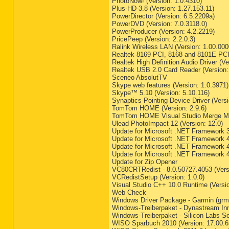
PhotoNow! (Version: 1.0.4310)
Plus-HD-3.8 (Version: 1.27.153.11)
PowerDirector (Version: 6.5.2209a)
PowerDVD (Version: 7.0.3118.0)
PowerProducer (Version: 4.2.2219)
PricePeep (Version: 2.2.0.3)
Ralink Wireless LAN (Version: 1.00.000
Realtek 8169 PCI, 8168 and 8101E PCIe
Realtek High Definition Audio Driver (Ve
Realtek USB 2.0 Card Reader (Version:
Sceneo AbsolutTV
Skype web features (Version: 1.0.3971)
Skype™ 5.10 (Version: 5.10.116)
Synaptics Pointing Device Driver (Versi
TomTom HOME (Version: 2.9.6)
TomTom HOME Visual Studio Merge Mod
Ulead PhotoImpact 12 (Version: 12.0)
Update for Microsoft .NET Framework 3
Update for Microsoft .NET Framework 4 
Update for Microsoft .NET Framework 4 
Update for Microsoft .NET Framework 4 
Update for Zip Opener
VC80CRTRedist - 8.0.50727.4053 (Versi
VCRedistSetup (Version: 1.0.0)
Visual Studio C++ 10.0 Runtime (Versio
Web Check
Windows Driver Package - Garmin (grmn
Windows-Treiberpaket - Dynastream Inno
Windows-Treiberpaket - Silicon Labs S
WISO Sparbuch 2010 (Version: 17.00.6