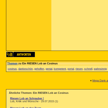
Themen
zu Ein RIESEN Lob an Cosinus
cosinus
,
dankeschön
,
geholfen
,
genial
,
kompetent
,
portal
,
riesen
,
schnell
,
wahnsinnig
«
Mega Dank a
Ähnliche Themen: Ein RIESEN Lob an Cosinus
Riesen Lob an Schrauber !
Lob, Kritik und Wünsche - 29.07.2015 (1)