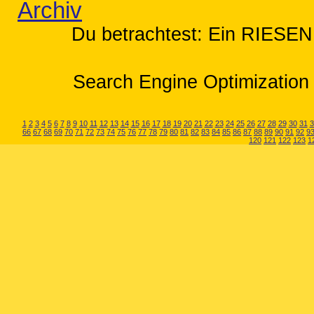
Archiv
Du betrachtest: Ein RIESEN
Search Engine Optimization 
1
2
3
4
5
6
7
8
9
10
11
12
13
14
15
16
17
18
19
20
21
22
23
24
25
26
27
28
29
30
31
3
66
67
68
69
70
71
72
73
74
75
76
77
78
79
80
81
82
83
84
85
86
87
88
89
90
91
92
9
120
121
122
123
1