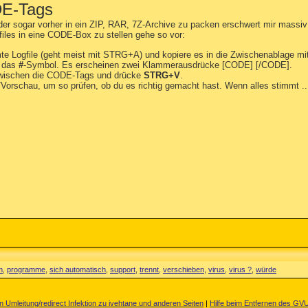
DE-Tags
er sogar vorher in ein ZIP, RAR, 7Z-Archive zu packen erschwert mir massiv d
iles in eine CODE-Box zu stellen gehe so vor:
te Logfile (geht meist mit STRG+A) und kopiere es in die Zwischenablage mi
f das
#
-Symbol. Es erscheinen zwei Klammerausdrücke [CODE] [/CODE].
zwischen die CODE-Tags und drücke
STRG+V
.
t/Vorschau, um so prüfen, ob du es richtig gemacht hast. Wenn alles stimmt ..
m
,
programme
,
sich automatisch
,
support
,
trennt
,
verschieben
,
virus
,
virus ?
,
würde
Umleitung/redirect Infektion zu ivehtane und anderen Seiten
|
Hilfe beim Entfernen des GV