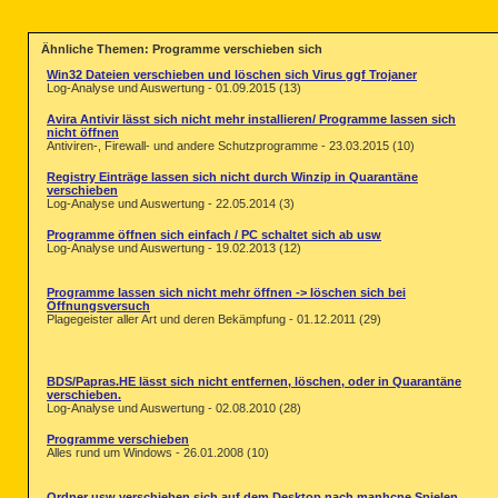
Ähnliche Themen: Programme verschieben sich
Win32 Dateien verschieben und löschen sich Virus ggf Trojaner
Log-Analyse und Auswertung - 01.09.2015 (13)
Avira Antivir lässt sich nicht mehr installieren/ Programme lassen sich
nicht öffnen
Antiviren-, Firewall- und andere Schutzprogramme - 23.03.2015 (10)
Registry Einträge lassen sich nicht durch Winzip in Quarantäne
verschieben
Log-Analyse und Auswertung - 22.05.2014 (3)
Programme öffnen sich einfach / PC schaltet sich ab usw
Log-Analyse und Auswertung - 19.02.2013 (12)
Programme lassen sich nicht mehr öffnen -> löschen sich bei
Öffnungsversuch
Plagegeister aller Art und deren Bekämpfung - 01.12.2011 (29)
BDS/Papras.HE lässt sich nicht entfernen, löschen, oder in Quarantäne
verschieben.
Log-Analyse und Auswertung - 02.08.2010 (28)
Programme verschieben
Alles rund um Windows - 26.01.2008 (10)
Ordner usw verschieben sich auf dem Desktop nach manhcne Spielen