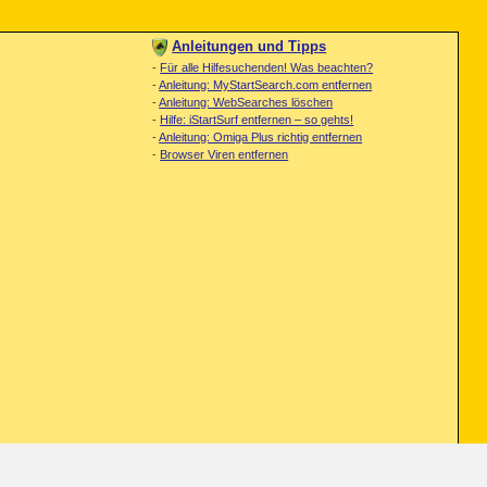
Anleitungen und Tipps
-
Für alle Hilfesuchenden! Was beachten?
-
Anleitung: MyStartSearch.com entfernen
-
Anleitung: WebSearches löschen
-
Hilfe: iStartSurf entfernen – so gehts!
-
Anleitung: Omiga Plus richtig entfernen
-
Browser Viren entfernen