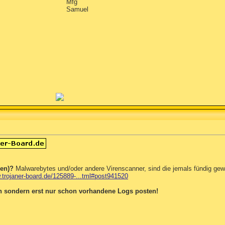
Mfg
Samuel
den)?
Malwarebytes und/oder andere Virenscanner, sind die jemals fündig ge
.trojaner-board.de/125889-...tml#post941520
n sondern erst nur schon vorhandene Logs posten!