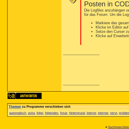
Posten in CO
Die Logfiles anzuhängen od
für das Forum. Um die Logf
Markiere das gesam
Klicke im Editor au
Setze den Curser 
Klicke auf Erweiter
__________________
__________________
Themen
zu Programme verschieben sich
automatisch
,
avira
,
folge
,
folgendes
,
freue
,
hintergrund
,
interne
,
internet
,
nervt
,
proble
«
Suchmaschinen 