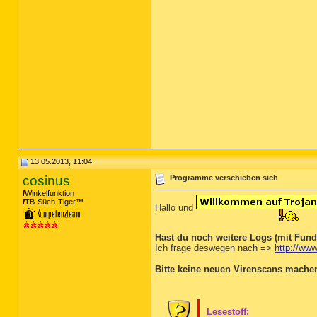
13.05.2013, 11:04
cosinus
Programme verschieben sich
Winkelfunktion
TB-Süch-Tiger™
Hallo und
Hast du noch weitere Logs (mit Fun
Ich frage deswegen nach =>
http://www
Bitte keine neuen Virenscans mache
Lesestoff: