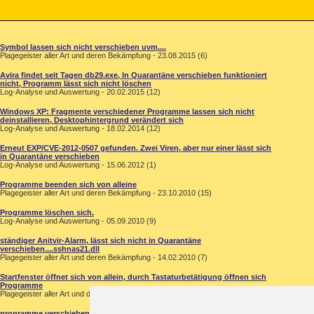
Symbol lassen sich nicht verschieben uvm....
Plagegeister aller Art und deren Bekämpfung - 23.08.2015 (6)
Avira findet seit Tagen db29.exe, In Quarantäne verschieben funktioniert
nicht, Programm lässt sich nicht löschen
Log-Analyse und Auswertung - 20.02.2015 (12)
Windows XP: Fragmente verschiedener Programme lassen sich nicht
deinstallieren, Desktophintergrund verändert sich
Log-Analyse und Auswertung - 18.02.2014 (12)
Erneut EXP/CVE-2012-0507 gefunden. Zwei Viren, aber nur einer lässt sich
in Quarantäne verschieben
Log-Analyse und Auswertung - 15.06.2012 (1)
Programme beenden sich von alleine
Plagegeister aller Art und deren Bekämpfung - 23.10.2010 (15)
Programme löschen sich.
Log-Analyse und Auswertung - 05.09.2010 (9)
ständiger Anitvir-Alarm, lässt sich nicht in Quarantäne
verschieben....sshnas21.dll
Plagegeister aller Art und deren Bekämpfung - 14.02.2010 (7)
Startfenster öffnet sich von allein, durch Tastaturbetätigung öffnen sich
Programme
Plagegeister aller Art und deren Bekämpfung - 04.10.2005 (5)
programme verschieben