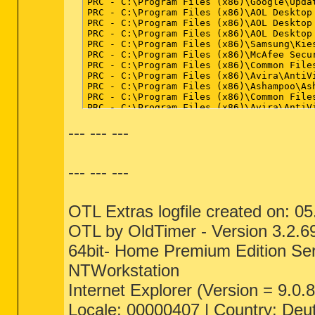
PRC - C:\Program Files (x86)\Google\Upda
PRC - C:\Program Files (x86)\AOL Desktop 
PRC - C:\Program Files (x86)\AOL Desktop 
PRC - C:\Program Files (x86)\AOL Desktop 
PRC - C:\Program Files (x86)\Samsung\Kie
PRC - C:\Program Files (x86)\McAfee Secu
PRC - C:\Program Files (x86)\Common File
PRC - C:\Program Files (x86)\Avira\AntiV
PRC - C:\Program Files (x86)\Ashampoo\As
PRC - C:\Program Files (x86)\Common File
PRC - C:\Program Files (x86)\Avira\AntiV
PRC - C:\Program Files (x86)\Avira\AntiV
--- --- ---
PRC - C:\Program Files (x86)\Avira\AntiV
PRC - C:\Program Files (x86)\Avira\AntiV
PRC - C:\Program Files (x86)\Avira\AntiV
PRC - C:\Program Files (x86)\Uniblue\Spe
--- --- ---
PRC - C:\Program Files (x86)\Garmin\Lifet
PRC - C:\Program Files (x86)\Iminent\Imin
PRC - C:\Program Files (x86)\Iminent\Imin
PRC - C:\Program Files (x86)\Microsoft A
OTL Extras logfile created on: 0
PRC - C:\Program Files (x86)\Microsoft A
PRC - C:\Program Files (x86)\facemoods.c
OTL by OldTimer - Version 3.2.
PRC - C:\Program Files (x86)\ICQ7.5\ICQ.e
PRC - C:\Program Files (x86)\T-Mobile\T-
64bit- Home Premium Edition Ser
PRC - C:\Program Files (x86)\Bluetooth Su
PRC - C:\Program Files (x86)\Sony\VAIO E
NTWorkstation
PRC - C:\Program Files (x86)\Sony\VAIO E
Internet Explorer (Version = 9.0.
PRC - C:\Program Files (x86)\Microsoft\B
PRC - C:\Program Files (x86)\ArcSoft\Mag
Locale: 00000407 | Country: Deu
PRC - C:\Program Files (x86)\Sony\ISB Uti