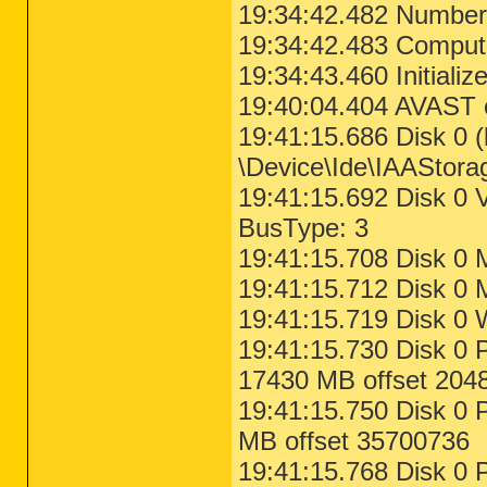
O20:
64bit:
 - HKLM Winlogon: UserInit - (
19:34:42.482 Number
O20 - HKLM Winlogon: Shell - (explorer.e
O20 - HKLM Winlogon: UserInit - (C:\Wind
19:34:42.483 Compu
O20:
64bit:
 - Winlogon\Notify\igfxcui: Dl
O21:
64bit:
 - SSODL: WebCheck - {E6FB5E20
19:34:43.460 Initiali
O21 - SSODL: WebCheck - {E6FB5E20-DE35-1
19:40:04.404 AVAST 
O32 - HKLM CDRom: AutoRun - 1

O33 - MountPoints2\{eb4b3f2c-a2e2-11e0-a6
19:41:15.686 Disk 0 
O33 - MountPoints2\{eb4b3f2c-a2e2-11e0-a
O33 - MountPoints2\{eb4b3f30-a2e2-11e0-a6
\Device\Ide\IAAStora
O33 - MountPoints2\{eb4b3f30-a2e2-11e0-a
O33 - MountPoints2\F\Shell - "" = AutoRun
19:41:15.692 Disk 0
O33 - MountPoints2\F\Shell\AutoRun\comman
O34 - HKLM BootExecute: (autocheck autoch
BusType: 3
O35:
64bit:
 - HKLM\..comfile [open] -- "%1
O35:
64bit:
 - HKLM\..exefile [open] -- "%1
19:41:15.708 Disk 0 
O35 - HKLM\..comfile [open] -- "%1" %*

O35 - HKLM\..exefile [open] -- "%1" %*

19:41:15.712 Disk 0
O37:
64bit:
 - HKLM\...com [@ = comfile] --
O37:
64bit:
 - HKLM\...exe [@ = exefile] --
19:41:15.719 Disk 0
O37 - HKLM\...com [@ = comfile] -- "%1" %
19:41:15.730 Disk 0
O37 - HKLM\...exe [@ = exefile] -- "%1" %
O38 - SubSystems\\Windows: (ServerDll=win
17430 MB offset 204
O38 - SubSystems\\Windows: (ServerDll=win
O38 - SubSystems\\Windows: (ServerDll=sxs
19:41:15.750 Disk 0 
========== Files/Folders - Created Withi
MB offset 35700736
19:41:15.768 Disk 0