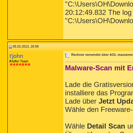
"C:\Users\OH\Downl
20:12:49.832 The log 
"C:\Users\OH\Downl
05.02.2013, 20:58
t'john
Rechner versendet über AOL massenmai
Helfer-Team
Malware-Scan mit E
Lade die Gratisversi
installiere das Progr
Lade über
Jetzt Upd
Wähle den Freeware
Wähle
Detail Scan
un