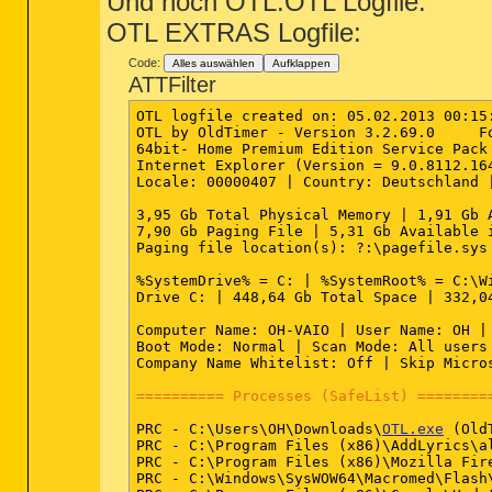
Und noch OTL:OTL Logfile:
OTL EXTRAS Logfile:
Code:
Alles auswählen
Aufklappen
ATTFilter
OTL logfile created on: 05.02.2013 00:15:
OTL by OldTimer - Version 3.2.69.0     Fo
64bit- Home Premium Edition Service Pack
Internet Explorer (Version = 9.0.8112.164
Locale: 00000407 | Country: Deutschland |
3,95 Gb Total Physical Memory | 1,91 Gb 
7,90 Gb Paging File | 5,31 Gb Available i
Paging file location(s): ?:\pagefile.sys 
%SystemDrive% = C: | %SystemRoot% = C:\W
Drive C: | 448,64 Gb Total Space | 332,0
Computer Name: OH-VAIO | User Name: OH | 
Boot Mode: Normal | Scan Mode: All users 
Company Name Whitelist: Off | Skip Micro
========== Processes (SafeList) ========
PRC - C:\Users\OH\Downloads\
OTL.exe
 (Old
PRC - C:\Program Files (x86)\AddLyrics\al
PRC - C:\Program Files (x86)\Mozilla Fire
PRC - C:\Windows\SysWOW64\Macromed\Flash