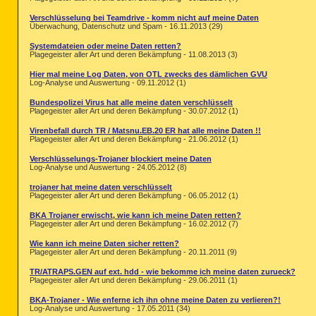
Verschlüsselung bei Teamdrive - komm nicht auf meine Daten
Überwachung, Datenschutz und Spam - 16.11.2013 (29)
Systemdateien oder meine Daten retten?
Plagegeister aller Art und deren Bekämpfung - 11.08.2013 (3)
Hier mal meine Log Daten, von OTL zwecks des dämlichen GVU
Log-Analyse und Auswertung - 09.11.2012 (1)
Bundespolizei Virus hat alle meine daten verschlüsselt
Plagegeister aller Art und deren Bekämpfung - 30.07.2012 (1)
Virenbefall durch TR / Matsnu.EB.20 ER hat alle meine Daten !!
Plagegeister aller Art und deren Bekämpfung - 21.06.2012 (1)
Verschlüsselungs-Trojaner blockiert meine Daten
Log-Analyse und Auswertung - 24.05.2012 (8)
trojaner hat meine daten verschlüsselt
Plagegeister aller Art und deren Bekämpfung - 06.05.2012 (1)
BKA Trojaner erwischt, wie kann ich meine Daten retten?
Plagegeister aller Art und deren Bekämpfung - 16.02.2012 (7)
Wie kann ich meine Daten sicher retten?
Plagegeister aller Art und deren Bekämpfung - 20.11.2011 (9)
TR/ATRAPS.GEN auf ext. hdd - wie bekomme ich meine daten zurueck?
Plagegeister aller Art und deren Bekämpfung - 29.06.2011 (1)
BKA-Trojaner - Wie enferne ich ihn ohne meine Daten zu verlieren?!
Log-Analyse und Auswertung - 17.05.2011 (34)