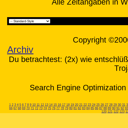
Alle Zeitangaben in W
Copyright ©200
Archiv
Du betrachtest: (2x) wie entschlü
Tro
Search Engine Optimization 
1
2
3
4
5
6
7
8
9
10
11
12
13
14
15
16
17
18
19
20
21
22
23
24
25
26
27
28
29
30
31
3
66
67
68
69
70
71
72
73
74
75
76
77
78
79
80
81
82
83
84
85
86
87
88
89
90
91
92
9
120
121
122
123
1