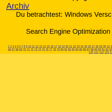
Archiv
Du betrachtest: Windows Versch
Search Engine Optimization 
1
2
3
4
5
6
7
8
9
10
11
12
13
14
15
16
17
18
19
20
21
22
23
24
25
26
27
28
29
30
31
3
66
67
68
69
70
71
72
73
74
75
76
77
78
79
80
81
82
83
84
85
86
87
88
89
90
91
92
9
120
121
122
123
1