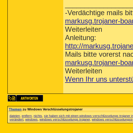
_________________
-Verdächtige mails bit
markusg.trojaner-bo
Weiterleiten
Anleitung:
http://markusg.trojan
Mails bitte vorerst na
markusg.trojaner-bo
Weiterleiten
Wenn Ihr uns unterst
Themen
zu Windows Verschlüsselungstrojaner
dateien
,
entfern
,
nichts
,
sie haben sich mit einen windows-verschlüsselungs trojaner inf
verändert
,
windows
,
windows verschlüsselungs trojaner
,
windows verschlüsselungstr