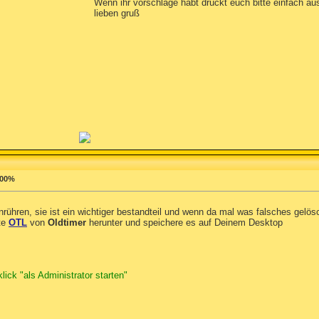
Wenn ihr vorschläge habt drückt euch bitte einfach aus
lieben gruß
100%
t anrühren, sie ist ein wichtiger bestandteil und wenn da mal was falsches gelö
tte
OTL
von
Oldtimer
herunter und speichere es auf Deinem Desktop
ick "als Administrator starten"