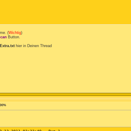
me. (
Wichtig
)
Scan
Button.
Extra.txt
hier in Deinen Thread
vers\*.sys /lockedfiles

fig\*.sav

ll /lockedfiles

ngs\Temp\*.exe

ngs\Temp\*.dll

 Data\*.exe

\CurrentControlSet\Control\Session Manager\SubSystems|Win
100%