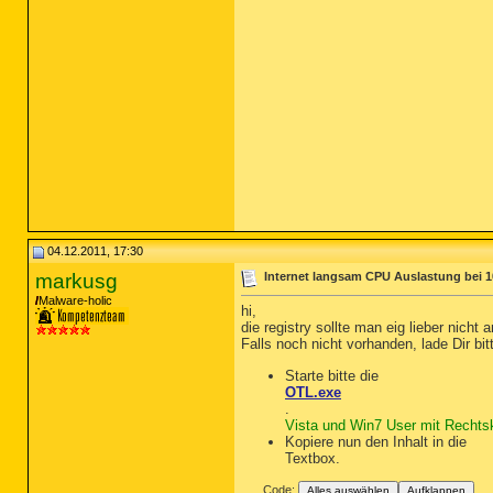
04.12.2011, 17:30
markusg
Internet langsam CPU Auslastung bei 
Malware-holic
hi,
die registry sollte man eig lieber nich
Falls noch nicht vorhanden, lade Dir bi
Starte bitte die
OTL.exe
.
Vista und Win7 User mit Rechtskl
Kopiere nun den Inhalt in die
Textbox.
Code:
Alles auswählen
Aufklappen