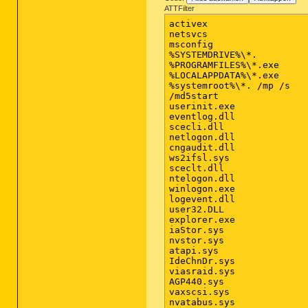
ATTFilter
activex

netsvcs

msconfig

%SYSTEMDRIVE%\*.

%PROGRAMFILES%\*.exe

%LOCALAPPDATA%\*.exe

%systemroot%\*. /mp /s

/md5start

userinit.exe

eventlog.dll

scecli.dll

netlogon.dll

cngaudit.dll

ws2ifsl.sys

sceclt.dll

ntelogon.dll

winlogon.exe

logevent.dll

user32.DLL

explorer.exe

iaStor.sys

nvstor.sys

atapi.sys

IdeChnDr.sys

viasraid.sys

AGP440.sys

vaxscsi.sys

nvatabus.sys
