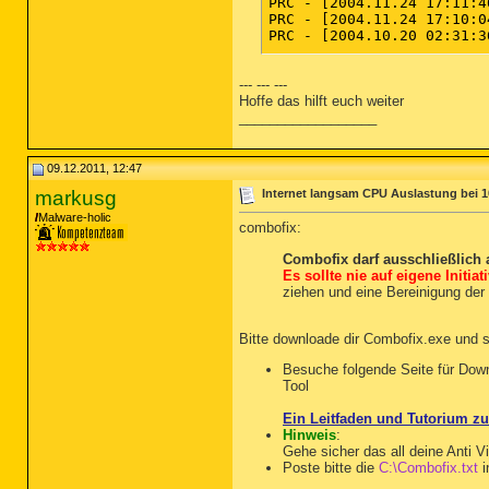
PRC - [2004.11.24 17:11:4
PRC - [2004.11.24 17:10:0
PRC - [2004.10.20 02:31:3
--- --- ---
========== Modules (No Co
Hoffe das hilft euch weiter
__________________
MOD - [2011.03.19 20:21:0
MOD - [2009.09.24 14:54:5
MOD - [2009.09.24 14:54:5
MOD - [2009.06.01 21:20:1
09.12.2011, 12:47
MOD - [2006.05.07 17:28:4
markusg
Internet langsam CPU Auslastung bei 
MOD - [2005.10.19 10:56:2
MOD - [2004.11.24 17:10:0
Malware-holic
combofix:
MOD - [2004.11.24 17:04:3
MOD - [2004.11.24 17:01:3
Combofix darf ausschließlich
MOD - [2004.11.24 17:00:4
Es sollte nie auf eigene Initia
MOD - [2004.10.20 02:31:3
ziehen und eine Bereinigung der
MOD - [2004.10.20 02:31:3
MOD - [2001.10.28 16:42:3
Bitte downloade dir Combofix.exe und 
========== Win32 Services
Besuche folgende Seite für Dow
Tool
SRV - File not found [Aut
SRV - File not found [Aut
Ein Leitfaden und Tutorium 
SRV - File not found [Aut
Hinweis
:
SRV - File not found [Aut
Gehe sicher das all deine Anti 
SRV - File not found [On_
Poste bitte die
C:\Combofix.txt
i
SRV - [2011.09.27 19:08:4