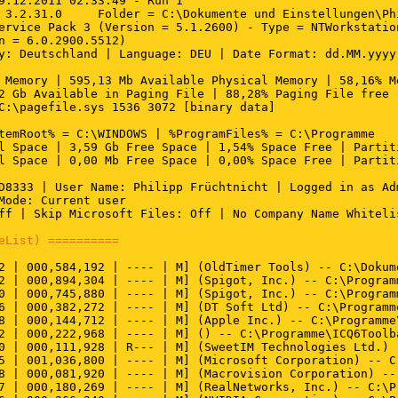
9.12.2011 02:33:49 - Run 1

 3.2.31.0     Folder = C:\Dokumente und Einstellungen\Ph
ervice Pack 3 (Version = 5.1.2600) - Type = NTWorkstation
n = 6.0.2900.5512)

y: Deutschland | Language: DEU | Date Format: dd.MM.yyyy

 Memory | 595,13 Mb Available Physical Memory | 58,16% Me
2 Gb Available in Paging File | 88,28% Paging File free

C:\pagefile.sys 1536 3072 [binary data]

temRoot% = C:\WINDOWS | %ProgramFiles% = C:\Programme

l Space | 3,59 Gb Free Space | 1,54% Space Free | Partiti
l Space | 0,00 Mb Free Space | 0,00% Space Free | Partiti
D8333 | User Name: Philipp Früchtnicht | Logged in as Adm
Mode: Current user

ff | Skip Microsoft Files: Off | No Company Name Whitelis
eList) ==========
2 | 000,584,192 | ---- | M] (OldTimer Tools) -- C:\Dokum
2 | 000,894,304 | ---- | M] (Spigot, Inc.) -- C:\Program
0 | 000,745,880 | ---- | M] (Spigot, Inc.) -- C:\Program
6 | 000,382,272 | ---- | M] (DT Soft Ltd) -- C:\Programm
8 | 000,144,712 | ---- | M] (Apple Inc.) -- C:\Programme
2 | 000,222,968 | ---- | M] () -- C:\Programme\ICQ6Toolba
0 | 000,111,928 | R--- | M] (SweetIM Technologies Ltd.) 
5 | 001,036,800 | ---- | M] (Microsoft Corporation) -- C:
8 | 000,081,920 | ---- | M] (Macrovision Corporation) --
7 | 000,180,269 | ---- | M] (RealNetworks, Inc.) -- C:\P