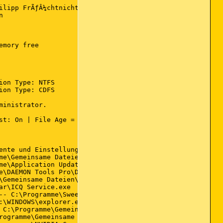
ilipp FrÃƒÂ¼chtnicht\Eigene Dateien\Downloads



mory free

on Type: NTFS

on Type: CDFS

inistrator.

t: On | File Age = 30 Days

ente und Einstellungen\Philipp FrÃƒÂ¼chtnicht\Eigene Dat
me\Gemeinsame Dateien\Spigot\Search Settings\SearchSettin
me\Application Updater\ApplicationUpdater.exe

e\DAEMON Tools Pro\DTShellHlp.exe

\Gemeinsame Dateien\Apple\Mobile Device Support\bin\Apple
r\ICQ Service.exe

-- C:\Programme\SweetIM\Messenger\SweetIM.exe

\WINDOWS\explorer.exe

 C:\Programme\Gemeinsame Dateien\InstallShield\UpdateServ
rogramme\Gemeinsame Dateien\Real\Update_OB\realsched.exe
