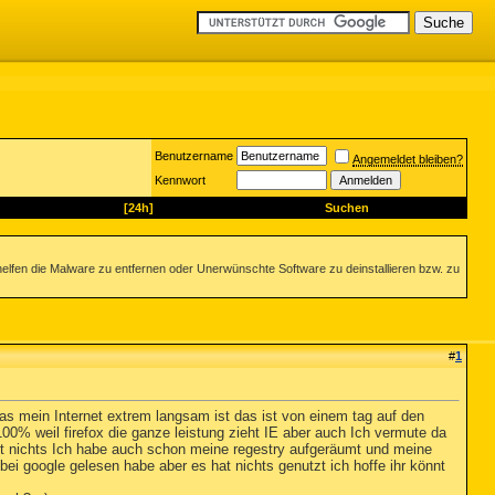
Benutzername
Angemeldet bleiben?
Kennwort
[24h]
Suchen
helfen die Malware zu entfernen oder Unerwünschte Software zu deinstallieren bzw. zu
#
1
das mein Internet extrem langsam ist das ist von einem tag auf den
0% weil firefox die ganze leistung zieht IE aber auch Ich vermute da
et nichts Ich habe auch schon meine regestry aufgeräumt und meine
bei google gelesen habe aber es hat nichts genutzt ich hoffe ihr könnt