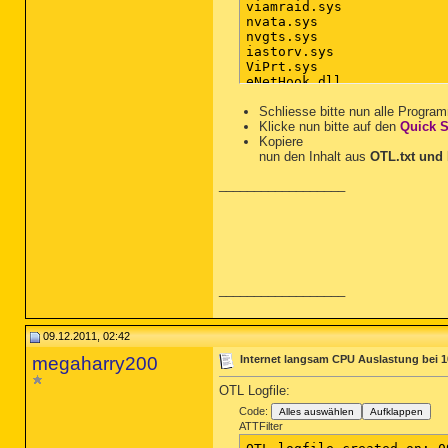
viamraid.sys

nvata.sys

nvgts.sys

iastorv.sys

ViPrt.sys

eNetHook.dll

ahcix86.sys

KR10N.sys

Schliesse bitte nun alle Program
nvstor32.sys

Klicke nun bitte auf den
Quick 
ahcix86s.sys

Kopiere
/md5stop

nun den Inhalt aus
OTL.txt und 
%systemroot%\system32\dri
__________________
%systemroot%\System32\con
%systemroot%\system32\*.d
%USERPROFILE%\*.*

%USERPROFILE%\Local Setti
%USERPROFILE%\Local Setti
%USERPROFILE%\Application
HKEY_LOCAL_MACHINE\SYSTEM
__________________
CREATERESTOREPOINT

09.12.2011, 02:42
megaharry200
Internet langsam CPU Auslastung bei 
OTL Logfile:
Code:
Alles auswählen
Aufklappen
ATTFilter