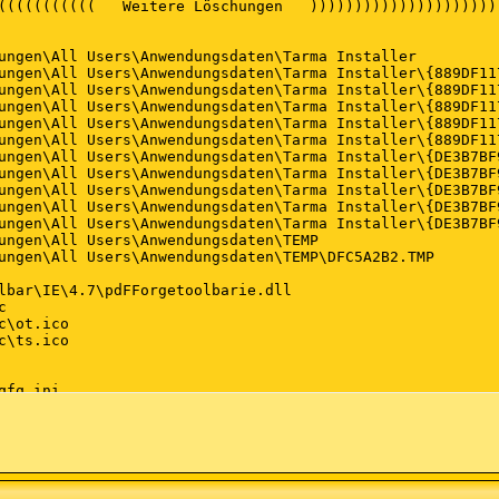
4 | 000,096,384 | R--- | M] (NVIDIA Corporation) [Kernel
4 | 000,033,408 | R--- | M] (NVIDIA Corporation) [Kernel
4 | 000,012,928 | R--- | M] (NVIDIA Corporation) [Kernel
2 | 000,413,824 | R--- | M] (NVIDIA Corporation) [Kernel
2 | 000,053,376 | R--- | M] (NVIDIA Corporation) [Kernel
6 | 002,284,864 | ---- | M] (Realtek Semiconductor Corp.
8 | 000,873,984 | ---- | M] (ATI Technologies Inc.) [Ker
0 | 000,189,568 | ---- | M] (Marvell) [Kernel | On_Deman
4 | 000,020,992 | ---- | M] (Realtek Semiconductor Corpo
2 | 000,018,688 | ---- | M] (Microsoft Corporation) [Ker
4 | 000,444,416 | ---- | M] (AVM GmbH) [Kernel | On_Dema
8 | 000,037,568 | ---- | M] (AVM GmbH) [Kernel | On_Dema
try (SafeList) ==========
rer ==========
oft\Internet Explorer\Main,Default_Page_URL = hxxp://www.
oft\Internet Explorer\Main,Start Page = hxxp://home.sweet
oft\Internet Explorer\Search,SearchAssistant = hxxp://se
oft\Internet Explorer\Main,Default = E0 65 A7 4B D3 C0 D
oft\Internet Explorer\Main,Prev Search Bar = hxxp://www.g
oft\Internet Explorer\Main,Search Bar = hxxp://google.ic
oft\Internet Explorer\Main,Search Page = hxxp://google.ic
oft\Internet Explorer\Main,Start Page = hxxp://search.ba
k:  - No CLSID value found

k: {855F3B16-6D32-4fe6-8A56-BBB695989046} - C:\Programme