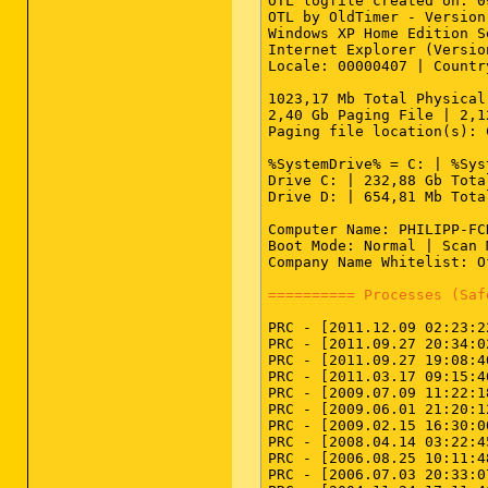
OTL logfile created on: 0
OTL by OldTimer - Version
Windows XP Home Edition S
Internet Explorer (Versio
Locale: 00000407 | Countr
1023,17 Mb Total Physical
2,40 Gb Paging File | 2,1
Paging file location(s): 
%SystemDrive% = C: | %Sys
Drive C: | 232,88 Gb Tota
Drive D: | 654,81 Mb Tota
Computer Name: PHILIPP-FC
Boot Mode: Normal | Scan 
Company Name Whitelist: O
========== Processes (Saf
PRC - [2011.12.09 02:23:2
PRC - [2011.09.27 20:34:0
PRC - [2011.09.27 19:08:4
PRC - [2011.03.17 09:15:4
PRC - [2009.07.09 11:22:1
PRC - [2009.06.01 21:20:1
PRC - [2009.02.15 16:30:0
PRC - [2008.04.14 03:22:4
PRC - [2006.08.25 10:11:4
PRC - [2006.07.03 20:33:0