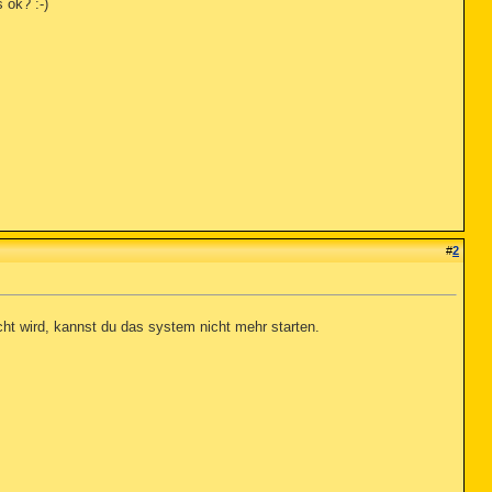
 ok? :-)
#
2
scht wird, kannst du das system nicht mehr starten.