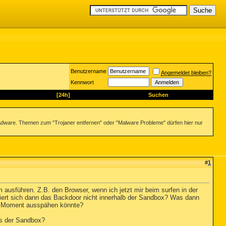
Benutzername
Angemeldet bleiben?
Kennwort
[24h]
Suchen
dware. Themen zum "Trojaner entfernen" oder "Malware Probleme" dürfen hier nur
#
1
ausführen. Z.B. den Browser, wenn ich jetzt mir beim surfen in der
iert sich dann das Backdoor nicht innerhalb der Sandbox? Was dann
en Moment ausspähen könnte?
us der Sandbox?