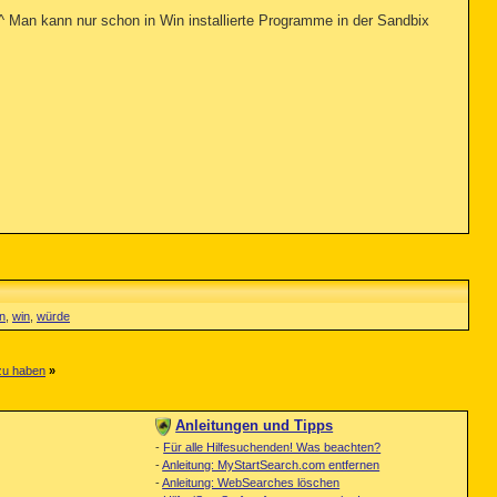
t^^ Man kann nur schon in Win installierte Programme in der Sandbix
n
,
win
,
würde
zu haben
»
Anleitungen und Tipps
-
Für alle Hilfesuchenden! Was beachten?
-
Anleitung: MyStartSearch.com entfernen
-
Anleitung: WebSearches löschen