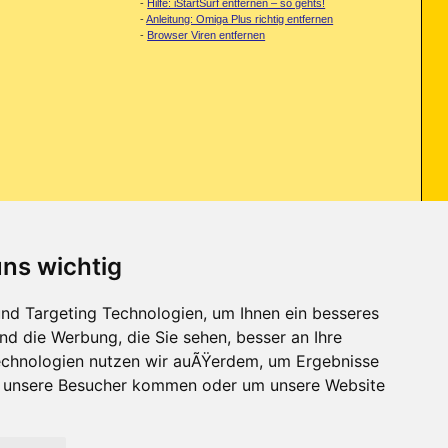
-
Hilfe: iStartSurf entfernen – so gehts!
-
Anleitung: Omiga Plus richtig entfernen
-
Browser Viren entfernen
uns wichtig
tzt mir beim surfen in der Sandbox via Drive-Bye-Download was
nd Targeting Technologien, um Ihnen ein besseres
nd die Werbung, die Sie sehen, besser an Ihre
chnologien nutzen wir auÃŸerdem, um Ergebnisse
r unsere Besucher kommen oder um unsere Website
Kontakt
-
Trojaner-Board
-
Archiv
-
Datenschutzerklärung
-
Nach oben