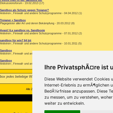
Firefox friert in der Sandbox ein
Diskussionsforum - 19.02.2013 (17)
Sandbox als Schutz gegen Trojaner?
Antiviren-, Firewall- und andere Schutzprogramme - 04.04.2012 (1)
Trojaner + Sandbox
Plagegeister aller Art und deren Bekämpfung - 20.03.2012 (8)
Avast! 6.x sandbox vs. Sandboxie
Antiviren-, Firewall- und andere Schutzprogramme - 07.01.2012 (2)
sandbox für win7 64 bit
Antiviren-, Firewall- und andere Schutzprogramme - 10.01.2011 (5)
Sandbox
Antiviren-, Firewall- und andere Schutzprogramme - 02.11.2006 (1)
Sandbox
Antiviren-, Firewall- und andere Schutzprogramme - 06.05.2005 (2)
Ihre PrivatsphÃ¤re ist 
dbox jedes beliebige Win Programm ausführen. Z.B. den Browser, wenn ich je
Diese Website verwendet Cookies u
Internet-Erlebnis zu ermÃ¶glichen u
Alle Zeitangaben in WEZ +1. Es ist jetzt
01:53
Uhr.
BedÃ¼rfnisse anzupassen. Diese Te
zu messen, um zu verstehen, wohe
weiter zu entwickeln.
Copyright ©2000-2026, Trojaner-Board