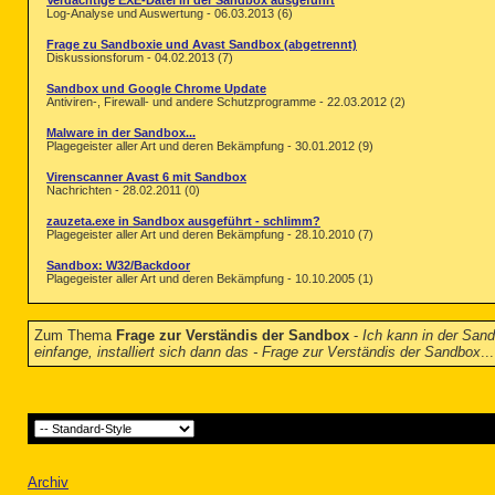
Verdächtige EXE-Datei in der Sandbox ausgeführt
Log-Analyse und Auswertung - 06.03.2013 (6)
Frage zu Sandboxie und Avast Sandbox (abgetrennt)
Diskussionsforum - 04.02.2013 (7)
Sandbox und Google Chrome Update
Antiviren-, Firewall- und andere Schutzprogramme - 22.03.2012 (2)
Malware in der Sandbox...
Plagegeister aller Art und deren Bekämpfung - 30.01.2012 (9)
Virenscanner Avast 6 mit Sandbox
Nachrichten - 28.02.2011 (0)
zauzeta.exe in Sandbox ausgeführt - schlimm?
Plagegeister aller Art und deren Bekämpfung - 28.10.2010 (7)
Sandbox: W32/Backdoor
Plagegeister aller Art und deren Bekämpfung - 10.10.2005 (1)
Zum Thema
Frage zur Verständis der Sandbox
-
Ich kann in der San
einfange, installiert sich dann das - Frage zur Verständis der Sandbox
...
Archiv