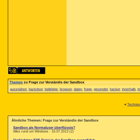
Themen
zu Frage zur Verständis der Sandbox
ausspähen
,
backdoor
,
beliebige
,
browser
,
daten
,
frage
,
gesendet
,
hacker
,
innerhalb
,
in
«
Technis
Ähnliche Themen: Frage zur Verständis der Sandbox
Sandbox als Normaluser überflüssig?
Alles rund um Windows - 16.07.2013 (2)