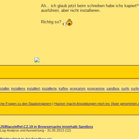
Ah... ich glaub jetzt beim schreiben habe ichs kapier
ausführen, aber nicht installieren.
Richtig so?
stallier
,
installiere
,
installiert
,
installierte
,
kaffee
,
programm
,
programme
,
sandbox
,
surfe
,
surfe
che Fragen zu den Staatstrojanern
|
Hacker macht Anspielungen mich ins Visier genommen 
JS/BlacoleRef.CZ.19 in Browsercache innerhalb Sandbox
Log-Analyse und Auswertung - 31.05.2013 (12)