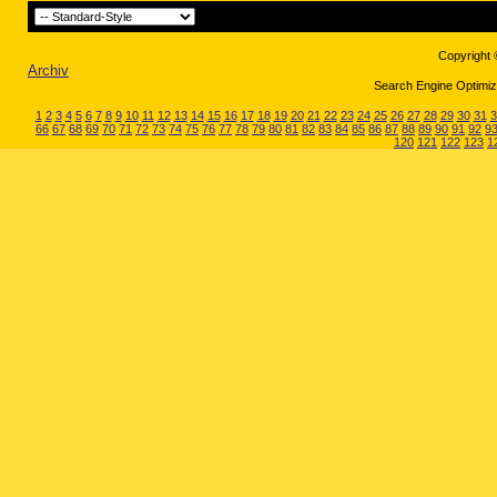
Copyright 
Archiv
Search Engine Optimiza
1
2
3
4
5
6
7
8
9
10
11
12
13
14
15
16
17
18
19
20
21
22
23
24
25
26
27
28
29
30
31
3
66
67
68
69
70
71
72
73
74
75
76
77
78
79
80
81
82
83
84
85
86
87
88
89
90
91
92
9
120
121
122
123
1