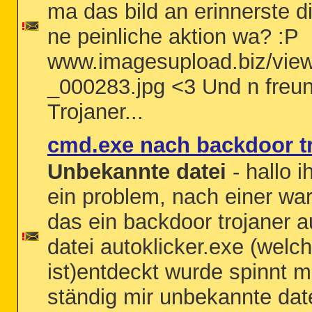
ma das bild an erinnerste 
ne peinliche aktion wa? :P
www.imagesupload.biz/vi
_000283.jpg <3 Und n freun
Trojaner...
cmd.exe nach backdoor tr
Unbekannte datei
- hallo i
ein problem, nach einer wa
das ein backdoor trojaner 
datei autoklicker.exe (welc
ist)entdeckt wurde spinnt m
ständig mir unbekannte date