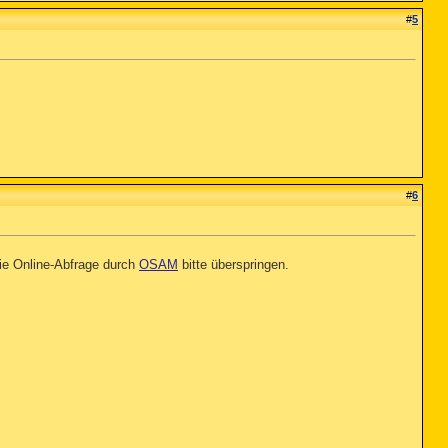
#
5
#
6
ie Online-Abfrage durch
OSAM
bitte überspringen.