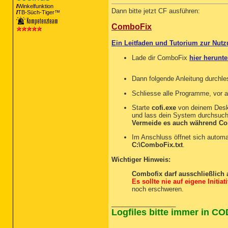
Winkelfunktion
Dann bitte jetzt CF ausführen:
TB-Süch-Tiger™
ComboFix
Ein Leitfaden und Tutorium zur Nu
Lade dir ComboFix
hier herunte
Dann folgende Anleitung durchle
Schliesse alle Programme, vor 
Starte
cofi.exe
von deinem Deskto
und lass dein System durchsuc
Vermeide es auch während Com
Im Anschluss öffnet sich autom
C:\ComboFix.txt
.
Wichtiger Hinweis:
Combofix darf ausschließlich
Es sollte nie auf eigene Initia
noch erschweren.
__________________
Logfiles bitte immer in C