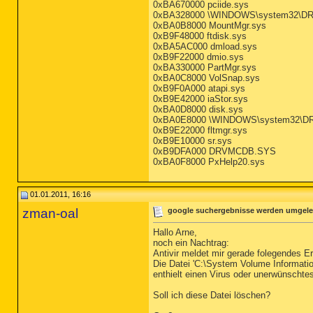
0xBA670000 pciide.sys
0xBA328000 \WINDOWS\system32\D
0xBA0B8000 MountMgr.sys
0xB9F48000 ftdisk.sys
0xBA5AC000 dmload.sys
0xB9F22000 dmio.sys
0xBA330000 PartMgr.sys
0xBA0C8000 VolSnap.sys
0xB9F0A000 atapi.sys
0xB9E42000 iaStor.sys
0xBA0D8000 disk.sys
0xBA0E8000 \WINDOWS\system32\
0xB9E22000 fltmgr.sys
0xB9E10000 sr.sys
0xB9DFA000 DRVMCDB.SYS
0xBA0F8000 PxHelp20.sys
01.01.2011, 16:16
zman-oal
google suchergebnisse werden umgeleit
Hallo Arne,
noch ein Nachtrag:
Antivir meldet mir gerade folegendes Er
Die Datei 'C:\System Volume Inform
enthielt einen Virus oder unerwünschte
Soll ich diese Datei löschen?