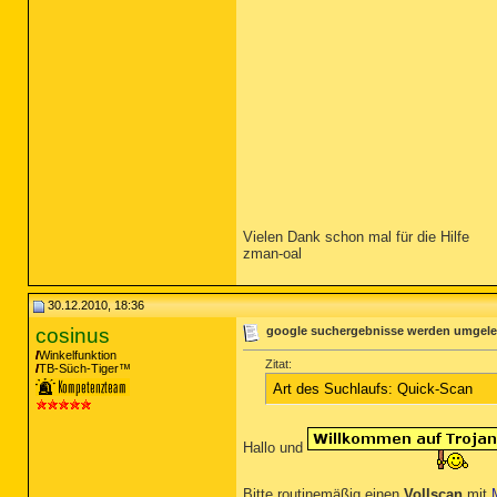
Vielen Dank schon mal für die Hilfe
zman-oal
30.12.2010, 18:36
cosinus
google suchergebnisse werden umgeleit
Winkelfunktion
Zitat:
TB-Süch-Tiger™
Art des Suchlaufs: Quick-Scan
Hallo und
Bitte routinemäßig einen
Vollscan
mit