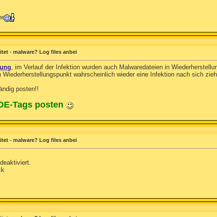
hr
et - malware? Log files anbei
lung
, im Verlauf der Infektion wurden auch Malwaredateien in Wiederherstellun
Wiederherstellungspunkt wahrscheinlich wieder eine Infektion nach sich zie
ndig posten!!
ODE-Tags posten
et - malware? Log files anbei
eaktiviert.
ck