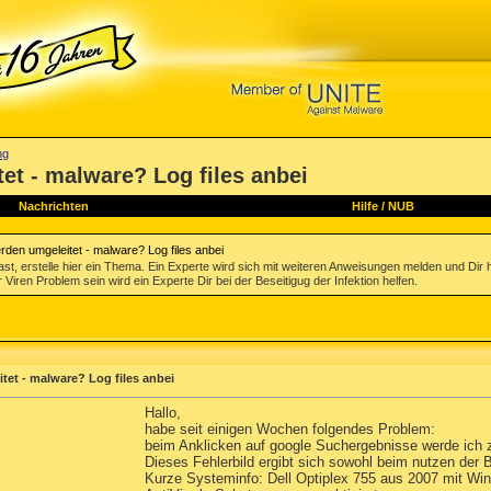
ng
t - malware? Log files anbei
Nachrichten
Hilfe
/
NUB
den umgeleitet - malware? Log files anbei
st, erstelle hier ein Thema. Ein Experte wird sich mit weiteren Anweisungen melden und Dir 
 Viren Problem sein wird ein Experte Dir bei der Beseitigug der Infektion helfen.
et - malware? Log files anbei
Hallo,
habe seit einigen Wochen folgendes Problem:
beim Anklicken auf google Suchergebnisse werde ich zu
Dieses Fehlerbild ergibt sich sowohl beim nutzen der B
Kurze Systeminfo: Dell Optiplex 755 aus 2007 mit W