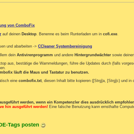
tzung von ComboFix
r
auf deinen
Desktop
. Benenne es beim Runterladen um in
cofi.exe
.
sen und abarbeiten ->
CCleaner Systembereinigung
allem dein
Antivirenprogramm
und andere
Hintergrundwächter
sowie deinen
p aus, bestätige die Warnmeldungen, führe die Updates durch (falls vorgesch
hen.
bofix läuft die Maus und Tastatur zu benutzen.
atisch eine
combofix.txt
, diesen Inhalt bitte kopieren ([Strg]a, [Strg]c) und i
 ausgeführt werden, wenn ein Kompetenzler dies ausdrücklich empfohlen
tive hin ausgeführt werden!
Eine falsche Benutzung kann ernsthafte Computer
ODE-Tags posten