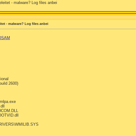
eitet - malware? Log files anbei
et - malware? Log files anbei
OSAM
ional
uild 2600)
nlpa.exe
dll
DCOM.DLL
OTVID.dll
RIVERS\WMILIB.SYS