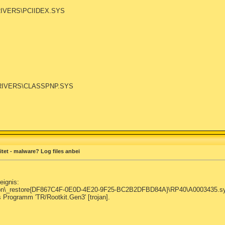
RIVERS\PCIIDEX.SYS
DRIVERS\CLASSPNP.SYS
et - malware? Log files anbei
eignis:
ation\_restore{DF867C4F-0E0D-4E20-9F25-BC2B2DFBD84A}\RP40\A0003435.sy
s Programm 'TR/Rootkit.Gen3' [trojan].