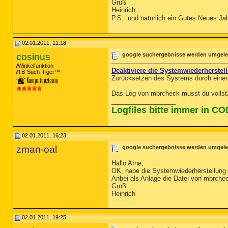
Gruß
Heinrich
P.S.: und natürlich ein Gutes Neues Ja
02.01.2011, 11:18
cosinus
google suchergebnisse werden umgeleit
Winkelfunktion
Deaktiviere die Systemwiederherstel
TB-Süch-Tiger™
Zurücksetzen des Systems durch einen 
Das Log von mbrcheck musst du vollstä
__________________
Logfiles bitte immer in C
02.01.2011, 16:23
zman-oal
google suchergebnisse werden umgeleit
Hallo Arne,
OK, habe die Systemwiederherstellung d
Anbei als Anlage die Datei von mbrche
Gruß
Heinrich
02.01.2011, 19:25