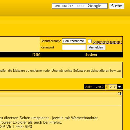
Benutzername
Angemeldet bleiben?
Kennwort
[24h]
Suchen
helfen die Malware zu entfernen oder Unerwünschte Software zu deinstallieren bzw. zu
Seite 1 von 2
1
2
>
#
1
 diversen Seiten umgeleitet - jeweils mit Werbecharakter.
rowser Explorer als auch bei Firefox.
inXP V5.1 2600 SP3