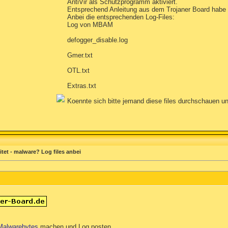
AntiVir als Schutzprogramm aktiviert.
Entsprechend Anleitung aus dem Trojaner Board habe ic
Anbei die entsprechenden Log-Files:
Log von MBAM
defogger_disable.log
Gmer.txt
OTL.txt
Extras.txt
Koennte sich bitte jemand diese files durchschauen u
et - malware? Log files anbei
Malwarebytes
machen und Log posten.