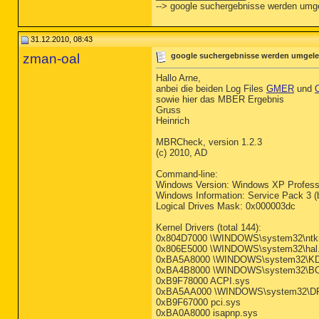
--> google suchergebnisse werden umgel
31.12.2010, 08:43
zman-oal
google suchergebnisse werden umgeleit
Hallo Arne,
anbei die beiden Log Files
GMER
und
sowie hier das MBER Ergebnis
Gruss
Heinrich
MBRCheck, version 1.2.3
(c) 2010, AD
Command-line:
Windows Version: Windows XP Profess
Windows Information: Service Pack 3 (b
Logical Drives Mask: 0x000003dc
Kernel Drivers (total 144):
0x804D7000 \WINDOWS\system32\ntkr
0x806E5000 \WINDOWS\system32\hal.
0xBA5A8000 \WINDOWS\system32\K
0xBA4B8000 \WINDOWS\system32\BO
0xB9F78000 ACPI.sys
0xBA5AA000 \WINDOWS\system32\D
0xB9F67000 pci.sys
0xBA0A8000 isapnp.sys