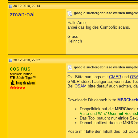
30.12.2010, 22:14
zman-oal
google suchergebnisse werden umgeleit
Hallo Arne,
anbei das log des Combofix scans.
Gruss
Heinrich
30.12.2010, 22:32
cosinus
google suchergebnisse werden umgeleit
Winkelfunktion
Ok. Bitte nun Logs mit
GMER
und
OS
TB-Süch-Tiger™
GMER stürzt häufiger ab, wenn das Tool
Bei
OSAM
bitte darauf auch achten, da
Downloade Dir danach bitte
MBRCheck
Doppelklick auf die
MBRCheck.
Vista und Win7 User mit Rechtskl
Das Tool braucht nur einige Sek
Danach solltest du eine MBRCh
Poste mir bitte den Inhalt des .txt Do
__________________