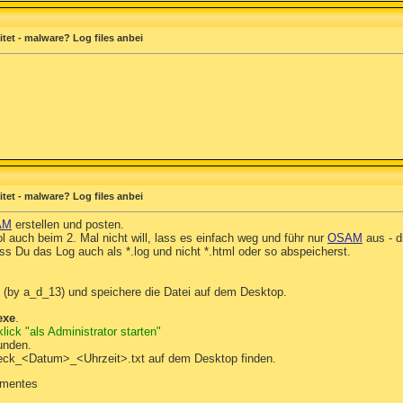
et - malware? Log files anbei
et - malware? Log files anbei
AM
erstellen und posten.
 auch beim 2. Mal nicht will, lass es einfach weg und führ nur
OSAM
aus - d
ss Du das Log auch als *.log und nicht *.html oder so abspeicherst.
(by a_d_13) und speichere die Datei auf dem Desktop.
exe
.
ick "als Administrator starten"
unden.
eck_<Datum>_<Uhrzeit>.txt auf dem Desktop finden.
kumentes