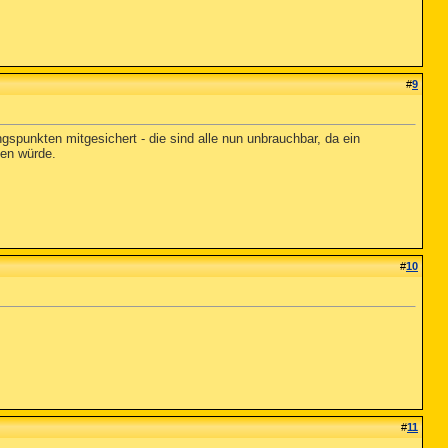
#
9
gspunkten mitgesichert - die sind alle nun unbrauchbar, da ein
hen würde.
#
10
#
11