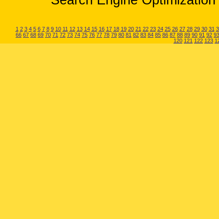
Search Engine Optimization 
1
2
3
4
5
6
7
8
9
10
11
12
13
14
15
16
17
18
19
20
21
22
23
24
25
26
27
28
29
30
31
3
66
67
68
69
70
71
72
73
74
75
76
77
78
79
80
81
82
83
84
85
86
87
88
89
90
91
92
9
120
121
122
123
1