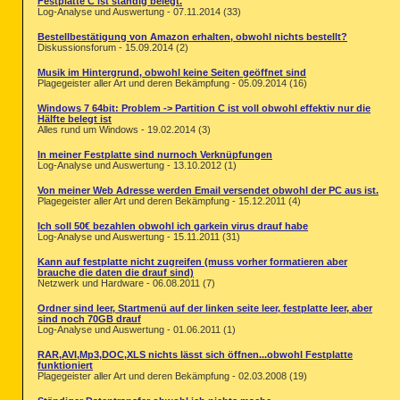
Festplatte C ist ständig belegt.
Log-Analyse und Auswertung - 07.11.2014 (33)
Bestellbestätigung von Amazon erhalten, obwohl nichts bestellt?
Diskussionsforum - 15.09.2014 (2)
Musik im Hintergrund, obwohl keine Seiten geöffnet sind
Plagegeister aller Art und deren Bekämpfung - 05.09.2014 (16)
Windows 7 64bit: Problem -> Partition C ist voll obwohl effektiv nur die
Hälfte belegt ist
Alles rund um Windows - 19.02.2014 (3)
In meiner Festplatte sind nurnoch Verknüpfungen
Log-Analyse und Auswertung - 13.10.2012 (1)
Von meiner Web Adresse werden Email versendet obwohl der PC aus ist.
Plagegeister aller Art und deren Bekämpfung - 15.12.2011 (4)
Ich soll 50€ bezahlen obwohl ich garkein virus drauf habe
Log-Analyse und Auswertung - 15.11.2011 (31)
Kann auf festplatte nicht zugreifen (muss vorher formatieren aber
brauche die daten die drauf sind)
Netzwerk und Hardware - 06.08.2011 (7)
Ordner sind leer, Startmenü auf der linken seite leer, festplatte leer, aber
sind noch 70GB drauf
Log-Analyse und Auswertung - 01.06.2011 (1)
RAR,AVI,Mp3,DOC,XLS nichts lässt sich öffnen...obwohl Festplatte
funktioniert
Plagegeister aller Art und deren Bekämpfung - 02.03.2008 (19)