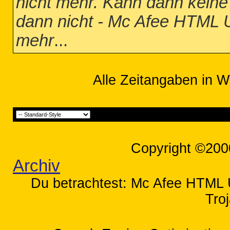
nicht mehr. Kann dann keine
dann nicht - Mc Afee HTML UI
mehr
...
Alle Zeitangaben in W
Copyright ©200
Archiv
Du betrachtest: Mc Afee HTML UI
Tro