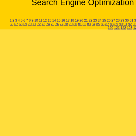
Search Engine Optimization 
1
2
3
4
5
6
7
8
9
10
11
12
13
14
15
16
17
18
19
20
21
22
23
24
25
26
27
28
29
30
31
3
66
67
68
69
70
71
72
73
74
75
76
77
78
79
80
81
82
83
84
85
86
87
88
89
90
91
92
9
120
121
122
123
1