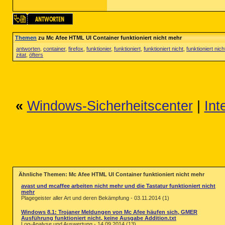
Themen
zu Mc Afee HTML UI Container funktioniert nicht mehr
antworten
,
container
,
firefox
,
funktionier
,
funktioniert
,
funktioniert nicht
,
funktioniert nic
zitat
,
öfters
«
Windows-Sicherheitscenter
|
Int
Ähnliche Themen: Mc Afee HTML UI Container funktioniert nicht mehr
avast und mcaffee arbeiten nicht mehr und die Tastatur funktioniert nicht
mehr
Plagegeister aller Art und deren Bekämpfung - 03.11.2014 (1)
Windows 8.1: Trojaner Meldungen von Mc Afee häufen sich, GMER
Ausführung funktioniert nicht, keine Ausgabe Addition.txt
Log-Analyse und Auswertung - 14.09.2014 (13)