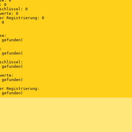
e: 0

 0

schlüssel: 0

erte: 0

er Registrierung: 0

0

e:

 gefunden)



 gefunden)

schlüssel:

 gefunden)

erte:

 gefunden)

er Registrierung:

 gefunden)

 gefunden)

 gefunden)
