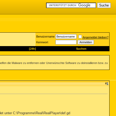
Benutzername
Angemeldet bleiben?
Kennwort
[24h]
Suchen
helfen die Malware zu entfernen oder Unerwünschte Software zu deinstallieren bzw. zu
#
1
ldet unter C:\Programme\Real\RealPlayer\def.gd