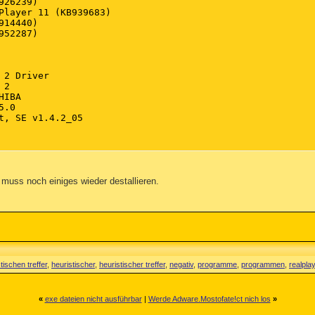
: [CTFMON.EXE] C:\WINDOWS\system32\CTFMON.EXE (User 'SYST
: [CTFMON.EXE] C:\WINDOWS\system32\CTFMON.EXE (User 'Defa
SST.lnk = C:\WINDOWS\system32\RAMASST.exe

me) - {e2e2dd38-d088-4134-82b7-f2ba38496583} - C:\WINDOW
em: @xpsp3res.dll,-20001 - {e2e2dd38-d088-4134-82b7-f2ba
ger - {FB5F1910-F110-11d2-BB9E-00C04F795683} - C:\Program
em: Windows Messenger - {FB5F1910-F110-11d2-BB9E-00C04F7
-4EE6-879C-DC1FA91D2FC3} (MUWebControl Class) - http://u
vices\Tcpip\..\{5AA37E38-AE2E-4936-9AE4-030D24267189}: Na
 - {FFC8B962-9B40-4DFF-9458-1830C7DD7F5D} - C:\DOKUME~1\
heduler (AntiVirScheduler) - Avira GmbH - C:\Programme\A
rsonalEdition Classic Service (AntiVirService) - Avira G
 Service (CFSvcs) - TOSHIBA CORPORATION - C:\Programme\T
web Routing Service (de_serv) - AVM Berlin - C:\Programm
rvice - Matsushita Electric Industrial Co., Ltd. - C:\WIN
 Helper - NOS Microsystems Ltd. - C:\Programme\NOS\bin\ge
ater Service (gusvc) - Google - C:\Programme\Google\Comm
 muss noch einiges wieder destallieren.
 Starter (JavaQuickStarterService) - Sun Microsystems, I
LAN Adapter Steuerungsdienst (MZCCntrl) - Deutsche Telek
tischen treffer
,
heuristischer
,
heuristischer treffer
,
negativ
,
programme
,
programmen
,
realpla
«
exe dateien nicht ausführbar
|
Werde Adware.Mostofate!ct nich los
»