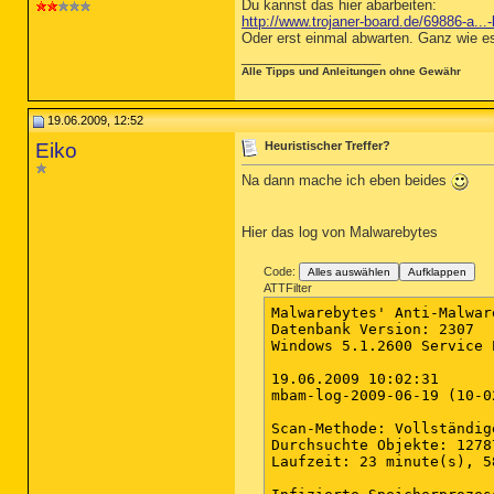
Du kannst das hier abarbeiten:
http://www.trojaner-board.de/69886-a...
Oder erst einmal abwarten. Ganz wie es
__________________
Alle Tipps und Anleitungen ohne Gewähr
19.06.2009, 12:52
Eiko
Heuristischer Treffer?
Na dann mache ich eben beides
Hier das log von Malwarebytes
Code:
Alles auswählen
Aufklappen
ATTFilter
Malwarebytes' Anti-Malware
Datenbank Version: 2307

Windows 5.1.2600 Service P
19.06.2009 10:02:31

mbam-log-2009-06-19 (10-0
Scan-Methode: Vollständig
Durchsuchte Objekte: 12787
Laufzeit: 23 minute(s), 5