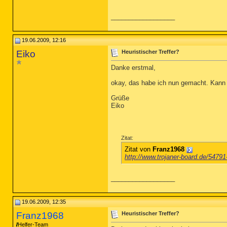
__________________
19.06.2009, 12:16
Eiko
Heuristischer Treffer?
Danke erstmal,
okay, das habe ich nun gemacht. Kann i
Grüße
Eiko
Zitat:
Zitat von
Franz1968
http://www.trojaner-board.de/54791
__________________
19.06.2009, 12:35
Franz1968
Heuristischer Treffer?
Helfer-Team