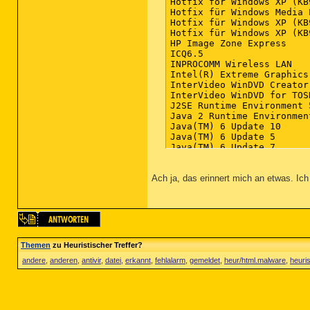
O4 - HKUS\S-1-5-18\..\Run
O4 - HKUS\.DEFAULT\..\Run
O4 - Global Startup: RAMA
O9 - Extra button: (no na
O9 - Extra 'Tools' menuit
O9 - Extra button: Messen
O9 - Extra 'Tools' menuit
O16 - DPF: {6E32070A-766D
O17 - HKLM\System\CCS\Ser
O18 - Protocol: skype4com
O23 - Service: AntiVir Sc
O23 - Service: AntiVir Pe
O23 - Service: ConfigFree
O23 - Service: AVM FRITZ!
O23 - Service: DVD-RAM_Se
O23 - Service: getPlus(R)
O23 - Service: Google Upd
Ach ja, das erinnert mich an etwas. Ich
O23 - Service: Java Quick
O23 - Service: T-Online W
--

End of file - 6089 bytes

Themen
zu Heuristischer Treffer?
andere
,
anderen
,
antivir
,
datei
,
erkannt
,
fehlalarm
,
gemeldet
,
heur/html.malware
,
heuris