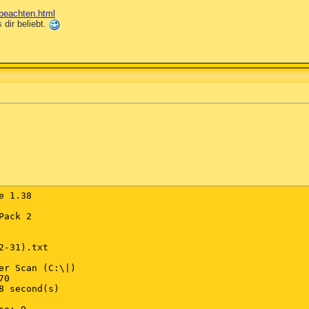
-beachten.html
 dir beliebt.
 1.38

ack 2

2-31).txt

er Scan (C:\|)

0

8 second(s)
