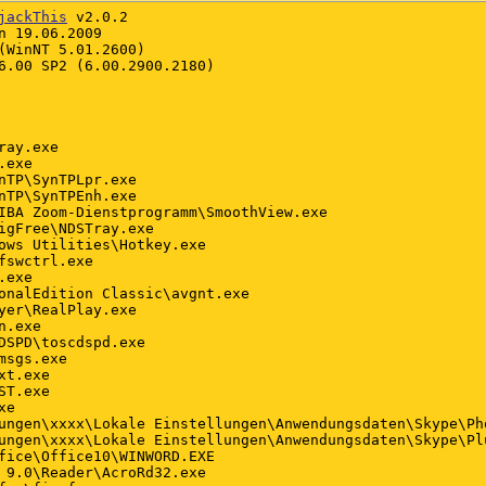
jackThis
 v2.0.2

n 19.06.2009

(WinNT 5.01.2600)

6.00 SP2 (6.00.2900.2180)

ay.exe

exe

nTP\SynTPLpr.exe

nTP\SynTPEnh.exe

IBA Zoom-Dienstprogramm\SmoothView.exe

igFree\NDSTray.exe

ows Utilities\Hotkey.exe

fswctrl.exe

exe

onalEdition Classic\avgnt.exe

yer\RealPlay.exe

.exe

DSPD\toscdspd.exe

sgs.exe

t.exe

T.exe

e

ungen\xxxx\Lokale Einstellungen\Anwendungsdaten\Skype\Pho
ungen\xxxx\Lokale Einstellungen\Anwendungsdaten\Skype\Plu
fice\Office10\WINWORD.EXE

 9.0\Reader\AcroRd32.exe
