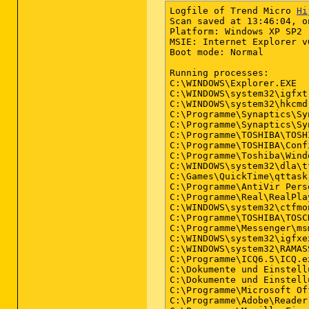
Logfile of Trend Micro 
Hi
Scan saved at 13:46:04, o
Platform: Windows XP SP2 
MSIE: Internet Explorer v
Boot mode: Normal

Running processes:

C:\WINDOWS\Explorer.EXE

C:\WINDOWS\system32\igfxtr
C:\WINDOWS\system32\hkcmd.
C:\Programme\Synaptics\Sy
C:\Programme\Synaptics\Sy
C:\Programme\TOSHIBA\TOSH
C:\Programme\TOSHIBA\Conf
C:\Programme\Toshiba\Wind
C:\WINDOWS\system32\dla\t
C:\Games\QuickTime\qttask.
C:\Programme\AntiVir Pers
C:\Programme\Real\RealPla
C:\WINDOWS\system32\ctfmon
C:\Programme\TOSHIBA\TOSC
C:\Programme\Messenger\msm
C:\WINDOWS\system32\igfxex
C:\WINDOWS\system32\RAMASS
C:\Programme\ICQ6.5\ICQ.ex
C:\Dokumente und Einstell
C:\Dokumente und Einstell
C:\Programme\Microsoft Of
C:\Programme\Adobe\Reader