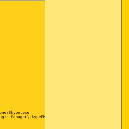
ne\Skype.exe

gin Manager\skypePM.exe
