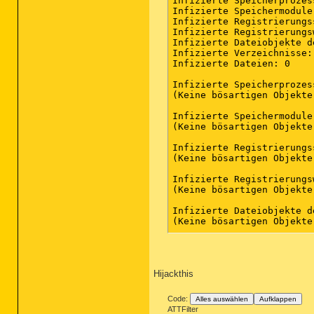
Infizierte Speicherprozess
Infizierte Speichermodule:
Infizierte Registrierungs
Infizierte Registrierungsw
Infizierte Dateiobjekte d
Infizierte Verzeichnisse: 
Infizierte Dateien: 0

Infizierte Speicherprozess
(Keine bösartigen Objekte
Infizierte Speichermodule:
(Keine bösartigen Objekte
Infizierte Registrierungs
(Keine bösartigen Objekte
Infizierte Registrierungsw
(Keine bösartigen Objekte
Infizierte Dateiobjekte d
(Keine bösartigen Objekte
Infizierte Verzeichnisse:

(Keine bösartigen Objekte
Hijackthis
Infizierte Dateien:

(Keine bösartigen Objekte
Code:
Alles auswählen
Aufklappen
ATTFilter