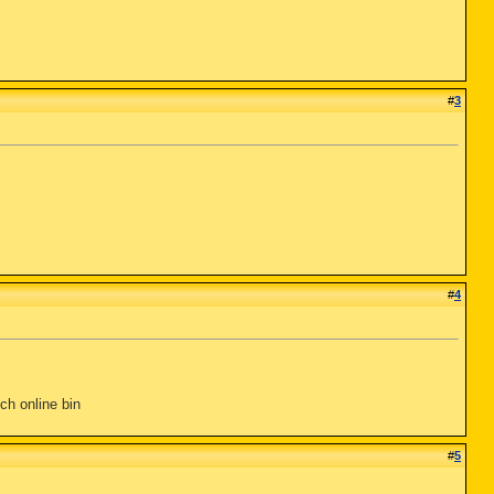
#
3
#
4
ch online bin
#
5