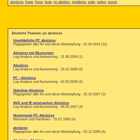
abstürze
,
frage
,
freue
,
leute
,
pc abstürz
,
probleme
,
seite
,
seiten
,
woran
Ähnliche Themen: pc abstürze
Unerklärliche PC abstürze
Plagegeister aller Art und deren Bekämpfung - 01.04.2014 (11)
Abstürze mit Bluescreen
Log-Analyse und Auswertung - 31.08.2009 (1)
Abstürze
Log-Analyse und Auswertung - 19.10.2008 (0)
PC - Abstürze
Log-Analyse und Auswertung - 02.03.2008 (2)
Ständige Abstürze
Plagegeister aller Art und deren Bekämpfung - 25.10.2007 (3)
AVG und IE verursachen Abstürze
Log-Analyse und Auswertung - 06.06.2007 (3)
Verwirrende PC-Abstürze
Netzwerk und Hardware - 25.07.2006 (6)
abstürze
Plagegeister aller Art und deren Bekämpfung - 03.12.2005 (4)