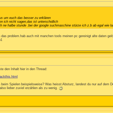
aus um euch das besser zu erklären
n ich nicht sagen,das ist unterschidlich
 ne halbe stunde .bei der google suchmaschine stürze ich z.b ab egal wie lan
 das problem.hab auch mit manchen tools meinen pc gereinigt alte daten gel
p1
te den Inhalt hier in den Thread:
jackthis.html
h beim Spielen beispielsweise? Was heisst Absturz, landest du nur auf dem 
also lieber zuviel erzählen als zu wenig.