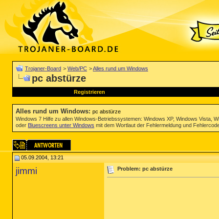
Trojaner-Board
>
Web/PC
>
Alles rund um Windows
pc abstürze
Registrieren
Alles rund um Windows
:
pc abstürze
Windows 7 Hilfe zu allen Windows-Betriebssystemen: Windows XP, Windows Vista, W
oder
Bluescreens unter Windows
mit dem Wortlaut der Fehlermeldung und Fehlercod
05.09.2004, 13:21
jimmi
Problem: pc abstürze