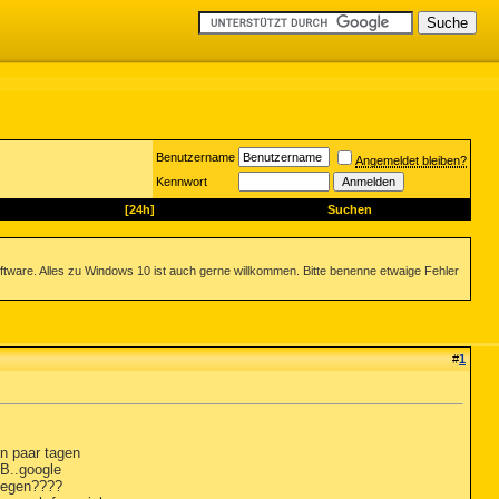
Benutzername
Angemeldet bleiben?
Kennwort
[24h]
Suchen
ftware. Alles zu Windows 10 ist auch gerne willkommen. Bitte benenne etwaige Fehler
#
1
in paar tagen
B..google
liegen????