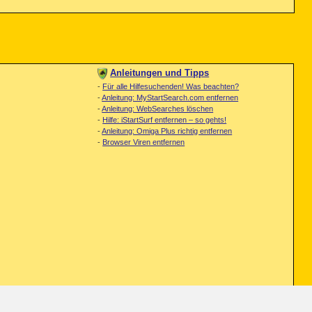
Anleitungen und Tipps
-
Für alle Hilfesuchenden! Was beachten?
-
Anleitung: MyStartSearch.com entfernen
-
Anleitung: WebSearches löschen
-
Hilfe: iStartSurf entfernen – so gehts!
-
Anleitung: Omiga Plus richtig entfernen
-
Browser Viren entfernen