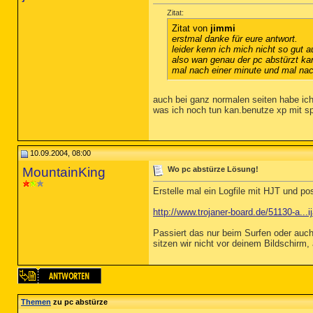
Zitat:
Zitat von
jimmi
erstmal danke für eure antwort.
leider kenn ich mich nicht so gut 
also wan genau der pc abstürzt kan
mal nach einer minute und mal nach
auch bei ganz normalen seiten habe ich
was ich noch tun kan.benutze xp mit s
10.09.2004, 08:00
MountainKing
Wo pc abstürze Lösung!
Erstelle mal ein Logfile mit HJT und pos
http://www.trojaner-board.de/51130-a...i
Passiert das nur beim Surfen oder auc
sitzen wir nicht vor deinem Bildschirm, 
Themen
zu pc abstürze