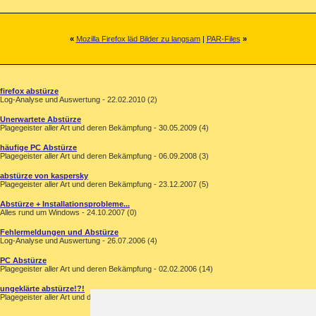
«
Mozilla Firefox läd Bilder zu langsam
|
PAR-Files
»
firefox abstürze
Log-Analyse und Auswertung - 22.02.2010 (2)
Unerwartete Abstürze
Plagegeister aller Art und deren Bekämpfung - 30.05.2009 (4)
häufige PC Abstürze
Plagegeister aller Art und deren Bekämpfung - 06.09.2008 (3)
abstürze von kaspersky
Plagegeister aller Art und deren Bekämpfung - 23.12.2007 (5)
Abstürze + Installationsprobleme...
Alles rund um Windows - 24.10.2007 (0)
Fehlermeldungen und Abstürze
Log-Analyse und Auswertung - 26.07.2006 (4)
PC Abstürze
Plagegeister aller Art und deren Bekämpfung - 02.02.2006 (14)
ungeklärte abstürze!?!
Plagegeister aller Art und deren Bekämpfung - 27.11.2005 (1)