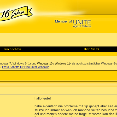
Nachrichten
Hilfe
/
NUB
indows 7, Windows 8(.1) und
Windows 10
/
Windows 11
- als auch zu sämtlicher Windows-So
e.
Erste Schritte für Hilfe unter Windows
.
hallo leute!
habe eigentlich nie probleme mit xp gehapt.aber seit e
stürze ich immer ab wen ich manche seiten besuche z
aol und manch andere.meine frage ist woran kan das 