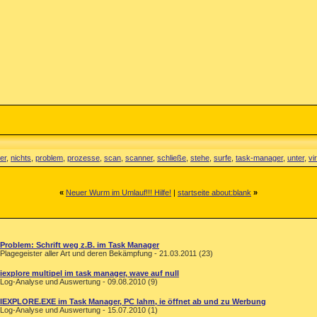
er
,
nichts
,
problem
,
prozesse
,
scan
,
scanner
,
schließe
,
stehe
,
surfe
,
task-manager
,
unter
,
vi
«
Neuer Wurm im Umlauf!!! Hilfe!
|
startseite about:blank
»
Problem: Schrift weg z.B. im Task Manager
Plagegeister aller Art und deren Bekämpfung - 21.03.2011 (23)
iexplore multipel im task manager, wave auf null
Log-Analyse und Auswertung - 09.08.2010 (9)
IEXPLORE.EXE im Task Manager, PC lahm, ie öffnet ab und zu Werbung
Log-Analyse und Auswertung - 15.07.2010 (1)