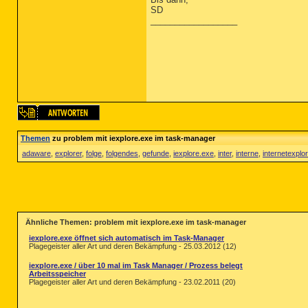
SD
__________________
Themen
zu problem mit iexplore.exe im task-manager
adaware
,
explorer
,
folge
,
folgendes
,
gefunde
,
iexplore.exe
,
inter
,
interne
,
internetexplor
Ähnliche Themen: problem mit iexplore.exe im task-manager
iexplore.exe öffnet sich automatisch im Task-Manager
Plagegeister aller Art und deren Bekämpfung - 25.03.2012 (12)
iexplore.exe / über 10 mal im Task Manager / Prozess belegt
Arbeitsspeicher
Plagegeister aller Art und deren Bekämpfung - 23.02.2011 (20)