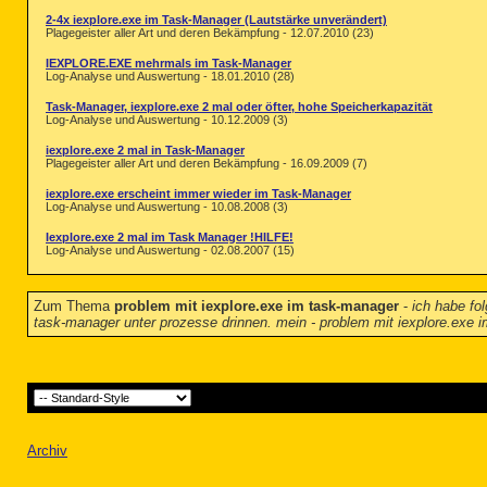
2-4x iexplore.exe im Task-Manager (Lautstärke unverändert)
Plagegeister aller Art und deren Bekämpfung - 12.07.2010 (23)
IEXPLORE.EXE mehrmals im Task-Manager
Log-Analyse und Auswertung - 18.01.2010 (28)
Task-Manager, iexplore.exe 2 mal oder öfter, hohe Speicherkapazität
Log-Analyse und Auswertung - 10.12.2009 (3)
iexplore.exe 2 mal in Task-Manager
Plagegeister aller Art und deren Bekämpfung - 16.09.2009 (7)
iexplore.exe erscheint immer wieder im Task-Manager
Log-Analyse und Auswertung - 10.08.2008 (3)
Iexplore.exe 2 mal im Task Manager !HILFE!
Log-Analyse und Auswertung - 02.08.2007 (15)
Zum Thema
problem mit iexplore.exe im task-manager
-
ich habe fo
task-manager unter prozesse drinnen. mein - problem mit iexplore.exe 
Archiv