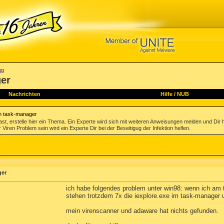
ng
ger
Nachrichten
Hilfe
/
NUB
im task-manager
st, erstelle hier ein Thema. Ein Experte wird sich mit weiteren Anweisungen melden und Dir 
 Viren Problem sein wird ein Experte Dir bei der Beseitigug der Infektion helfen.
ger
ich habe folgendes problem unter win98: wenn ich am t
stehen trotzdem 7x die iexplore.exe im task-manager 
mein virenscanner und adaware hat nichts gefunden.