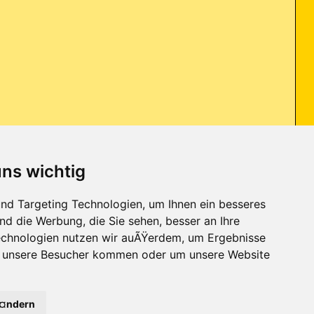
uns wichtig
urfe und dann wieder schließe, stehen trotzdem 7x die iexplore.exe im
nd Targeting Technologien, um Ihnen ein besseres
nd die Werbung, die Sie sehen, besser an Ihre
chnologien nutzen wir auÃŸerdem, um Ergebnisse
r unsere Besucher kommen oder um unsere Website
Kontakt
-
Trojaner-Board
-
Archiv
-
Datenschutzerklärung
-
Nach oben
Ã¤ndern