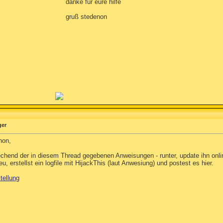
danke für eure hilfe
gruß stedenon
ger
non,
rechend der in diesem Thread gegebenen Anweisungen - runter, update ihn on
 erstellst ein logfile mit HijackThis (laut Anwesiung) und postest es hier.
tellung