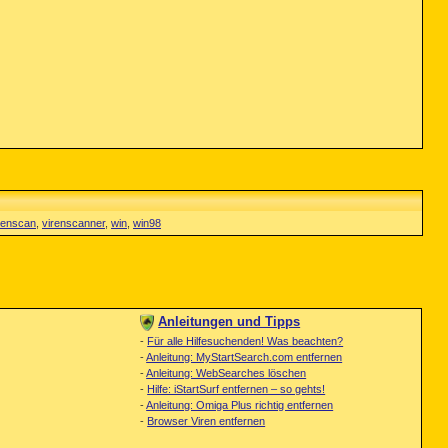
renscan
,
virenscanner
,
win
,
win98
Anleitungen und Tipps
-
Für alle Hilfesuchenden! Was beachten?
-
Anleitung: MyStartSearch.com entfernen
-
Anleitung: WebSearches löschen
-
Hilfe: iStartSurf entfernen – so gehts!
-
Anleitung: Omiga Plus richtig entfernen
-
Browser Viren entfernen