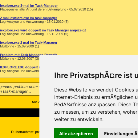
iexplore.exe 3-mal im Task-Manager
Plagegeister aller Art und deren Bekämpfung - 05.07.2010 (15)
2 mal iexplore.exe im task-manager
Log-Analyse und Auswertung - 15.01.2010 (5)
iexplore.exe wird doppelt im Task Manager angezeigt
Log-Analyse und Auswertung - 15.11.2009 (5)
iexplore.exe 2 mal im Task-Manager
Mülltonne - 15.09.2009 (1)
Problem mit Task Manager, Regedit...
Mülltonne - 12.08.2007 (3)
IEXPLORE.EXE doppelt im Task-Manager
Log-Analyse und Auswertung - 25.01.2006 (3)
Ihre PrivatsphÃ¤re ist 
lgendes problem unter win98: wenn ich am tag 7x den internetexplorer öffne, s
Diese Website verwendet Cookies u
im task-manager
...
Internet-Erlebnis zu ermÃ¶glichen u
Alle Zeitangaben in WEZ +1. Es ist jetzt
15:05
Uhr.
BedÃ¼rfnisse anzupassen. Diese Te
zu messen, um zu verstehen, wohe
weiter zu entwickeln.
Copyright ©2000-2026, Trojaner-Board
Du betrachtest: problem mit iexplore.exe im task-manager auf Trojaner-Board
Alle akzeptieren
Einstellungen 