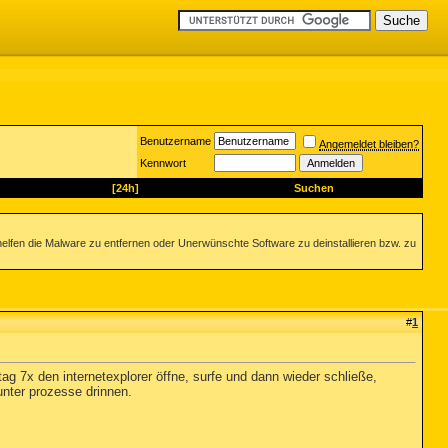
Benutzername
Angemeldet bleiben?
Kennwort
[24h]
Suchen
helfen die Malware zu entfernen oder Unerwünschte Software zu deinstallieren bzw. zu
#
1
ag 7x den internetexplorer öffne, surfe und dann wieder schließe,
unter prozesse drinnen.