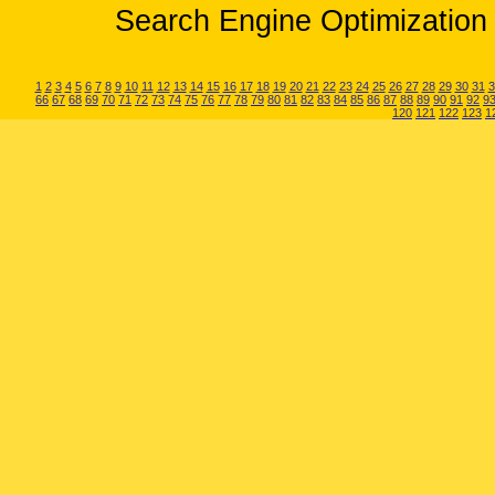
Search Engine Optimization 
1
2
3
4
5
6
7
8
9
10
11
12
13
14
15
16
17
18
19
20
21
22
23
24
25
26
27
28
29
30
31
3
66
67
68
69
70
71
72
73
74
75
76
77
78
79
80
81
82
83
84
85
86
87
88
89
90
91
92
9
120
121
122
123
1