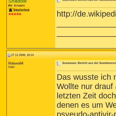
Shadow
Mr. Schatten
http://de.wikipe
_____________
_____________
27.12.2008, 18:24
Robsen84
Scareware. Bericht aus der Sueddeuts
Gast
Das wusste ich n
Wollte nur drauf
letzten Zeit doc
denen es um Wei
psyeudo-antivir-