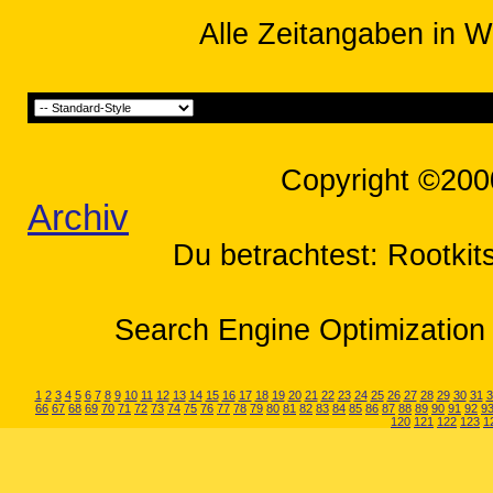
Alle Zeitangaben in W
Copyright ©200
Archiv
Du betrachtest: Rootkit
Search Engine Optimization 
1
2
3
4
5
6
7
8
9
10
11
12
13
14
15
16
17
18
19
20
21
22
23
24
25
26
27
28
29
30
31
3
66
67
68
69
70
71
72
73
74
75
76
77
78
79
80
81
82
83
84
85
86
87
88
89
90
91
92
9
120
121
122
123
1