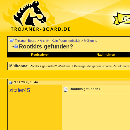
Trojaner-Board
>
Archiv - Kein Posten möglich
>
Mülltonne
Rootkits gefunden?
Registrieren
Nachrichten
Mülltonne
:
Rootkits gefunden?
Windows 7 Beiträge, die gegen unsere Regeln verstoß
09.11.2008, 16:44
zitzler45
Rootkits gefunden?