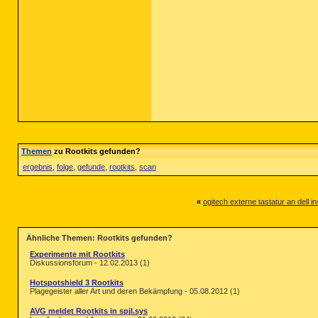
Themen
zu Rootkits gefunden?
ergebnis
,
folge
,
gefunde
,
rootkits
,
scan
«
ogitech externe tastatur an dell in
Ähnliche Themen: Rootkits gefunden?
Experimente mit Rootkits
Diskussionsforum - 12.02.2013 (1)
Hotspotshield 3 Rootkits
Plagegeister aller Art und deren Bekämpfung - 05.08.2012 (1)
AVG meldet Rootkits in spjl.sys