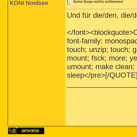
KONI Nordsee
Keine Sorge nichts schlimmes!
Und für die/den, die/
</font><blockquote>Co
font-family: monospac
touch; unzip; touch; g
mount; fsck; more; ye
umount; make clean;
sleep</pre>[/QUOTE
_________________