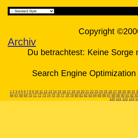
Copyright ©200
Archiv
Du betrachtest: Keine Sorge 
Search Engine Optimization 
1
2
3
4
5
6
7
8
9
10
11
12
13
14
15
16
17
18
19
20
21
22
23
24
25
26
27
28
29
30
31
3
66
67
68
69
70
71
72
73
74
75
76
77
78
79
80
81
82
83
84
85
86
87
88
89
90
91
92
9
120
121
122
123
1