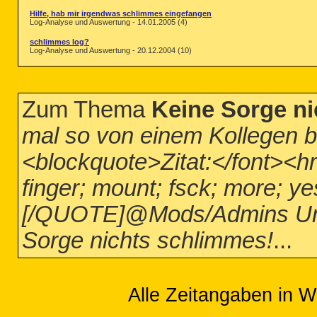
Hilfe, hab mir irgendwas schlimmes eingefangen
Log-Analyse und Auswertung - 14.01.2005 (4)
schlimmes log?
Log-Analyse und Auswertung - 20.12.2004 (10)
Zum Thema
Keine Sorge ni
mal so von einem Kollegen 
<blockquote>Zitat:</font><hr 
finger; mount; fsck; more; ye
[/QUOTE]@Mods/Admins Und bi
Sorge nichts schlimmes!
...
Alle Zeitangaben in W