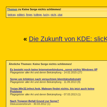
Themen
zu Keine Sorge nichts schlimmes!
beitrag
,
editiert
,
finger
,
kollege
,
lucky
,
nicht
,
zitat
«
Die Zukunft von KDE: slic
Ähnliche Themen: Keine Sorge nichts schlimmes!
Es besteht noch keine Internetverbindung...sonst nichts Windows XP
Plagegeister aller Art und deren Bekämpfung - 14.02.2015 (27)
Sorge um Infektion nach versuchtem Identitätsdiebstahl
Plagegeister aller Art und deren Bekämpfung - 11.09.2013 (9)
Trojan.Win32.infect.fexk, Malware findet nichts, bis jetzt auch keine
Probleme
Plagegeister aller Art und deren Bekämpfung - 07.03.2013 (1)
Nach Trojaner-Befall Grund zur Sorge?
Diskussionsforum - 30.03.2012 (1)