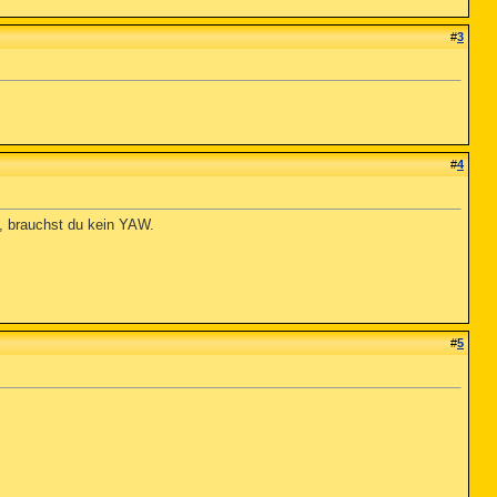
#
3
#
4
 brauchst du kein YAW.
#
5