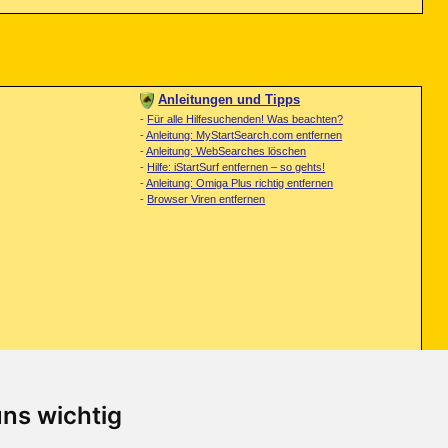
Anleitungen und Tipps
-
Für alle Hilfesuchenden! Was beachten?
-
Anleitung: MyStartSearch.com entfernen
-
Anleitung: WebSearches löschen
-
Hilfe: iStartSurf entfernen – so gehts!
-
Anleitung: Omiga Plus richtig entfernen
-
Browser Viren entfernen
uns wichtig