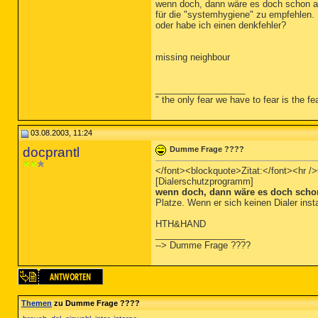
wenn doch, dann wäre es doch schon al
für die "systemhygiene" zu empfehlen.
oder habe ich einen denkfehler?
missing neighbour
__________________
" the only fear we have to fear is the fea
03.08.2003, 11:24
docprantl
Dumme Frage ????
</font><blockquote>Zitat:</font><hr />O
[Dialerschutzprogramm]
wenn doch, dann wäre es doch schon 
Platze. Wenn er sich keinen Dialer insta
HTH&HAND
__________________
--> Dumme Frage ????
Themen
zu Dumme Frage ????