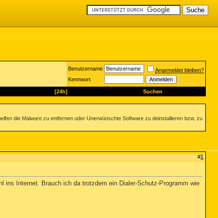
Benutzername
Angemeldet bleiben?
Kennwort
[24h]
Suchen
helfen die Malware zu entfernen oder Unerwünschte Software zu deinstallieren bzw. zu
#
1
 ins Internet. Brauch ich da trotzdem ein Dialer-Schutz-Programm wie