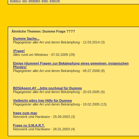
brauch
,
dsl
,
einwahl
,
inter
,
interne
Ähnliche Themen: Dumme Frage ????
Dumme Sache...
Plagegeister aller Art und deren Bekämpfung - 12.03.2014 (3)
!Frage!
Alles rund um Windows - 07.02.2009 (29)
Einige (dumme) Fragen zur Bekämpfung eines gemeinen, trojanischen
Pferdes!
Plagegeister aller Art und deren Bekämpfung - 06.07.2008 (8)
BDS/Agent.AY ...bitte nochmal für Dumme
Plagegeister aller Art und deren Bekämpfung - 20.03.2005 (6)
Vielleicht gibts hier Hilfe für Dumme
Plagegeister aller Art und deren Bekämpfung - 10.02.2005 (13)
frage zum mac
Netzwerk und Hardware - 25.09.2003 (3)
Frage zu S.M.A.R.T.
Netzwerk und Hardware - 26.01.2003 (4)