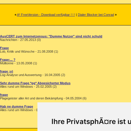
«
A² FreeVersion - Download verfügbar ! ! !
|
Dialer Blocker bei Conrad
»
AusCERT zum Internetzensus: "Dumme Nutzer" sind nicht schuld
Nachrichten - 27.05.2013 (0)
Frage
Lob, Kritik und Wünsche - 21.08.2008 (1)
Frage:... ?
Mülltonne - 13.05.2008 (1)
frage ;o)
Log-Analyse und Auswertung - 16.04.2005 (2)
Sehr dumme Frage *gg* Abgesicherter Modus
Alles rund um Windows - 25.02.2005 (2)
frage
Plagegeister aller Art und deren Bekämpfung - 04.05.2004 (6)
Hab ne dumme Frage
Alles rund um Windows - 03.07.2003 (2)
Ihre PrivatsphÃ¤re ist 