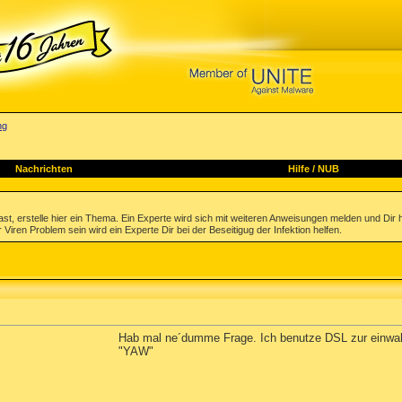
ng
Nachrichten
Hilfe
/
NUB
st, erstelle hier ein Thema. Ein Experte wird sich mit weiteren Anweisungen melden und Dir 
 Viren Problem sein wird ein Experte Dir bei der Beseitigug der Infektion helfen.
Hab mal ne´dumme Frage. Ich benutze DSL zur einwahl
"YAW"