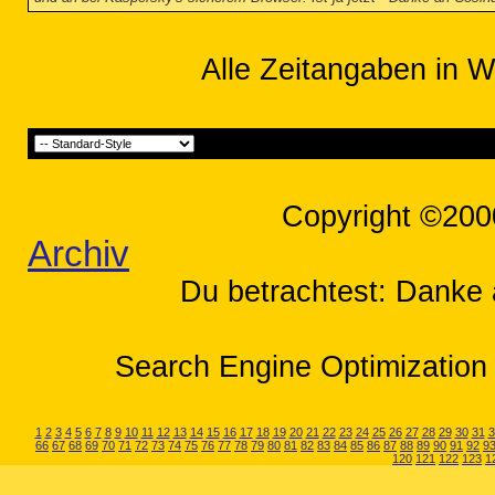
Alle Zeitangaben in W
Copyright ©200
Archiv
Du betrachtest: Danke 
Search Engine Optimization 
1
2
3
4
5
6
7
8
9
10
11
12
13
14
15
16
17
18
19
20
21
22
23
24
25
26
27
28
29
30
31
3
66
67
68
69
70
71
72
73
74
75
76
77
78
79
80
81
82
83
84
85
86
87
88
89
90
91
92
9
120
121
122
123
1