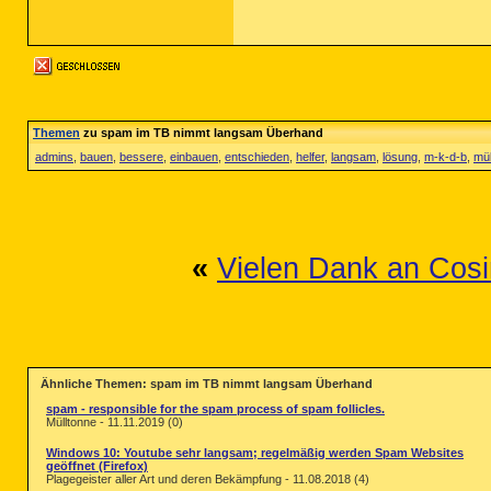
Themen
zu spam im TB nimmt langsam Überhand
admins
,
bauen
,
bessere
,
einbauen
,
entschieden
,
helfer
,
langsam
,
lösung
,
m-k-d-b
,
mü
«
Vielen Dank an Cosin
Ähnliche Themen: spam im TB nimmt langsam Überhand
spam - responsible for the spam process of spam follicles.
Mülltonne - 11.11.2019 (0)
Windows 10: Youtube sehr langsam; regelmäßig werden Spam Websites
geöffnet (Firefox)
Plagegeister aller Art und deren Bekämpfung - 11.08.2018 (4)