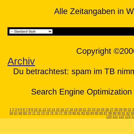
Alle Zeitangaben in W
Copyright ©200
Archiv
Du betrachtest: spam im TB nim
Search Engine Optimization 
1
2
3
4
5
6
7
8
9
10
11
12
13
14
15
16
17
18
19
20
21
22
23
24
25
26
27
28
29
30
31
3
66
67
68
69
70
71
72
73
74
75
76
77
78
79
80
81
82
83
84
85
86
87
88
89
90
91
92
9
120
121
122
123
1