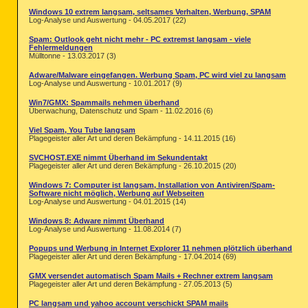
Windows 10 extrem langsam, seltsames Verhalten, Werbung, SPAM
Log-Analyse und Auswertung - 04.05.2017 (22)
Spam: Outlook geht nicht mehr - PC extremst langsam - viele
Fehlermeldungen
Mülltonne - 13.03.2017 (3)
Adware/Malware eingefangen. Werbung Spam, PC wird viel zu langsam
Log-Analyse und Auswertung - 10.01.2017 (9)
Win7/GMX: Spammails nehmen überhand
Überwachung, Datenschutz und Spam - 11.02.2016 (6)
Viel Spam, You Tube langsam
Plagegeister aller Art und deren Bekämpfung - 14.11.2015 (16)
SVCHOST.EXE nimmt Überhand im Sekundentakt
Plagegeister aller Art und deren Bekämpfung - 26.10.2015 (20)
Windows 7: Computer ist langsam, Installation von Antiviren/Spam-
Software nicht möglich, Werbung auf Webseiten
Log-Analyse und Auswertung - 04.01.2015 (14)
Windows 8: Adware nimmt Überhand
Log-Analyse und Auswertung - 11.08.2014 (7)
Popups und Werbung in Internet Explorer 11 nehmen plötzlich überhand
Plagegeister aller Art und deren Bekämpfung - 17.04.2014 (69)
GMX versendet automatisch Spam Mails + Rechner extrem langsam
Plagegeister aller Art und deren Bekämpfung - 27.05.2013 (5)
PC langsam und yahoo account verschickt SPAM mails