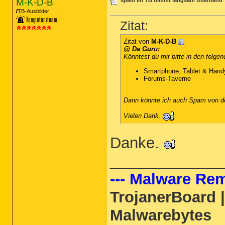
M-K-D-B
spam im TB nimmt langsam Überhand
TB-Ausbilder
Zitat:
Zitat von
M-K-D-B
@ Da Guru:
Könntest du mir bitte in den folg
Smartphone, Tablet & Hand
Forums-Taverne
Dann könnte ich auch Spam von do
Vielen Dank.
Danke.
_____________
--- Malware Rem
TrojanerBoard 
Malwarebytes