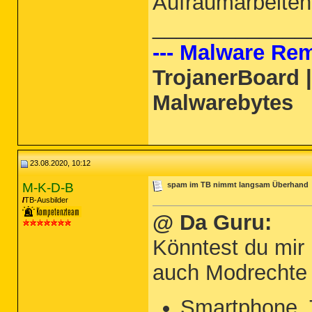
Aufräumarbeiten 
_____________
--- Malware Rem
TrojanerBoard 
Malwarebytes
23.08.2020, 10:12
M-K-D-B
spam im TB nimmt langsam Überhand
TB-Ausbilder
@ Da Guru:
Könntest du mir 
auch Modrechte
Smartphone, 