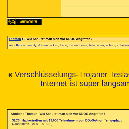
_________________
Themen
zu Wie Schützt man sich vor DDOS Angriffen?
angriffe
,
community
,
ddos-attacken
,
frage
,
fragen
,
heute
,
liebe
,
opfer
,
schütz
,
schütze
«
Verschlüsselungs-Trojaner Tesla
Internet ist super langsa
Ähnliche Themen: Wie Schützt man sich vor DDOS Angriffen?
32C3: Hackertreffen mit 13.000 Teilnehmern von DDoS-Angriffen geplagt
Nachrichten - 01.01.2016 (0)