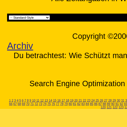
Copyright ©200
Archiv
Du betrachtest: Wie Schützt man
Search Engine Optimization 
1
2
3
4
5
6
7
8
9
10
11
12
13
14
15
16
17
18
19
20
21
22
23
24
25
26
27
28
29
30
31
3
66
67
68
69
70
71
72
73
74
75
76
77
78
79
80
81
82
83
84
85
86
87
88
89
90
91
92
9
120
121
122
123
1