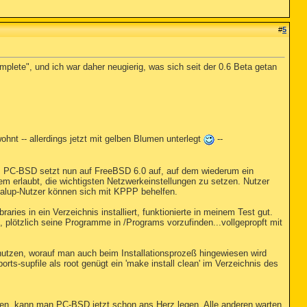
#
5
plete", und ich war daher neugierig, was sich seit der 0.6 Beta getan
hnt -- allerdings jetzt mit gelben Blumen unterlegt
--
an: PC-BSD setzt nun auf FreeBSD 6.0 auf, auf dem wiederum ein
m erlaubt, die wichtigsten Netzwerkeinstellungen zu setzen. Nutzer
alup-Nutzer können sich mit KPPP behelfen.
ies in ein Verzeichnis installiert, funktionierte in meinem Test gut.
e, plötzlich seine Programme in /Programs vorzufinden...vollgepropft mit
tzen, worauf man auch beim Installationsprozeß hingewiesen wird
rts-supfile als root genügt ein 'make install clean' im Verzeichnis des
aben, kann man PC-BSD jetzt schon ans Herz legen. Alle anderen warten