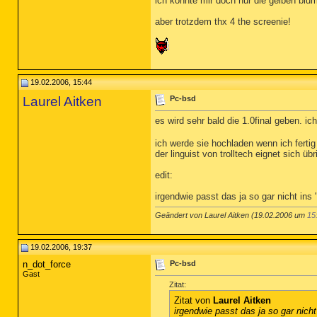
ich konnte mir doch nur die gelben blume
aber trotzdem thx 4 the screenie!
19.02.2006, 15:44
Laurel Aitken
Pc-bsd
es wird sehr bald die 1.0final geben. i
ich werde sie hochladen wenn ich fertig 
der linguist von trolltech eignet sich 
edit:
irgendwie passt das ja so gar nicht ins
Geändert von Laurel Aitken (19.02.2006 um
15
19.02.2006, 19:37
n_dot_force
Pc-bsd
Gast
Zitat:
Zitat von
Laurel Aitken
irgendwie passt das ja so gar nich