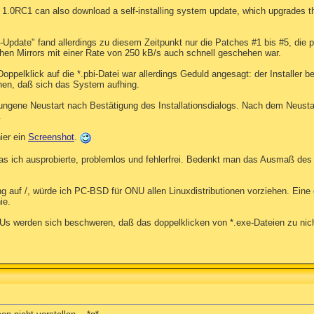
1.0RC1 can also download a self-installing system update, which upgrades th
e-Update" fand allerdings zu diesem Zeitpunkt nur die Patches #1 bis #5, die
hen Mirrors mit einer Rate von 250 kB/s auch schnell geschehen war.
pelklick auf die *.pbi-Datei war allerdings Geduld angesagt: der Installer ben
ehen, daß sich das System aufhing.
ungene Neustart nach Bestätigung des Installationsdialogs. Nach dem Neusta
.
ier ein
Screenshot
.
was ich ausprobierte, problemlos und fehlerfrei. Bedenkt man das Ausmaß de
g auf /, würde ich PC-BSD für ONU allen Linuxdistributionen vorziehen. Eine 
ie.
AUs werden sich beschweren, daß das doppelklicken von *.exe-Dateien zu nich