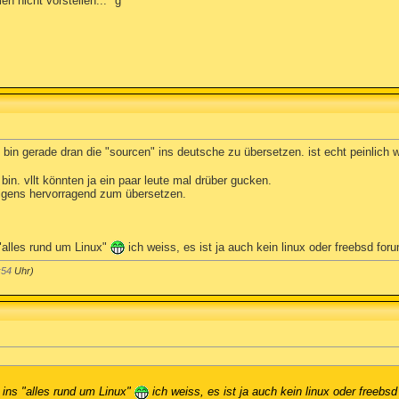
n nicht vorstellen... *g*
ch bin gerade dran die "sourcen" ins deutsche zu übersetzen. ist echt peinlich 
bin. vllt könnten ja ein paar leute mal drüber gucken.
übrigens hervorragend zum übersetzen.
 "alles rund um Linux"
ich weiss, es ist ja auch kein linux oder freebsd forum
:54
Uhr)
t ins "alles rund um Linux"
ich weiss, es ist ja auch kein linux oder freebsd 