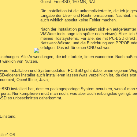
Guest: FreeBSD, 160 MB, NAT
Die Installation ist die unkomplizierteste, die ich je 
Eingabe der User- und Rootinformationen. Nachteil: man
auch wirklich absolut keine Fehler machen.
Nach der Installation präsentiert sich ein aufgeräumt
VMWare-tools sage ich später noch etwas). Aber: ich h
meines Hostsystems. Für alle, die mit PC-BSD direkt a
Netzwerk-Wizard, und die Einrichtung von PPPOE oder
erfolgen. Das ist für einen ONU schwer.
schungen. Alle Anwendungen, die ich startete, liefen wunderbar. Nach außen i
 wirklich von Nutzen.
oftware-Installation und Systemupdates. PC-BSD geht dabei einen eigenen Weg, 
-eigenen Installer auch installieren lassen (was verzeihlich ist, da dies erst
nderbird, OpenOffice, Java, ...
BSD installiert hat, dessen package/portage-System benutzen, worauf man so
e ports. Nur kompilieren muß man noch, was aber auch reibungslos gelingt. Sich
-BSD so unbeschnitten daherkommt.
 Einstand.
aller* OS