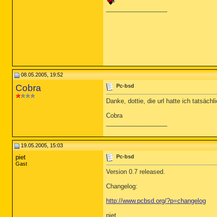
__________________
08.05.2005, 19:52
Cobra
Pc-bsd
Danke, dottie, die url hatte ich tatsächl
Cobra
__________________
19.05.2005, 15:03
piet
Pc-bsd
Gast
Version 0.7 released.
Changelog:
http://www.pcbsd.org/?p=changelog
piet