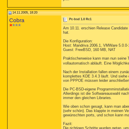
14.11.2005, 18:20
Cobra
Pc-bsd 1.0 Rc1
Am 10.11. erschien Release Candidate 1
hat.
Die Konfiguration:
Host: Mandriva 2006.1, VMWare 5.0.0
Guest: FreeBSD, 160 MB, NAT
Praktischerweise kann man nun seine Tas
vollautomatisch abläuft. Eine Möglichkei
Nach der Installation fallen einem zun
komplettes KDE 3.4.3 läuft. Und siehe 
von PPPOE müssen leider anschließend
Die PC-BSD-eigene Programminstallation,
Allerdings ist die Softwareauswahl nach
immer den gleichen Libraries.
Wie oben schon gesagt, kann man aber
(sehr schön). Das klappte in meinen Ver
gewünschten ports, und schon kann ma
Fazit:
Die richtigen Schritte wurden getan, u