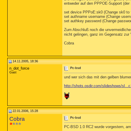
entweder auf den PPPOE-Support (der in 
set device PPPoE:sk0 (Change sk0 to 
set authname username (Change usern
set authkey password (Change passwor
Zum Abschluß noch die unvermeidlich
nicht gelingen, ganz im Gegensatz zur Ve
Cobra
14.11.2005, 18:36
n_dot_force
Pc-bsd
Gast
und wer sich das mit den gelben blumen 
http://shots.osdir.com/slideshows/sl..
22.01.2006, 15:28
Cobra
Pc-bsd
PC-BSD 1.0 RC2 wurde vorgestern, am 20