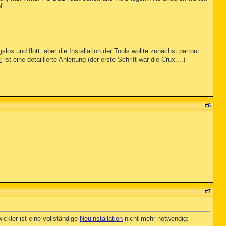
f:
slos und flott, aber die Installation der Tools wollte zunächst partout
r
ist eine detaillierte Anleitung (der erste Schritt war die Crux....)
#
6
#
7
ckler ist eine vollständige
Neuinstallation
nicht mehr notwendig: