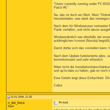
"Users currently running under PC-BSD 
Patch #6."
Na, das ist doch ein Wort. Mein "Onlin
herunterladen, was dank des norwegisc
Nach dem für Windowsuser vertrauten Dop
Panik verfallen, und nicht davon ausg
Windowsähnlich war ebenfalls der erzw
aufdringlichen Iconset (Nuvola) begrüßt
Damit dottie sich das vorstellen kann, h
Nach dem Update funktionierte alles, 
bemerkenswert und sehr erfreulich.
Wäre nicht die Installationsbeschränkun
und up-to-date zu halten, gab es noch n
Eine Gefahr birgt diese Einfachheit: D
Cobra
22.01.2006, 21:35
n_dot_force
Pc-bsd
Gast