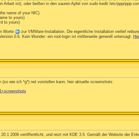
Arbeit ist), oder beißen in den sauren Apfel von sudo kedit /etc/ppp/ppp.con
the name of your NIC)
ame to yours)
d to yours)
en Worte
zur VMWare-Installation. Die eigentliche Installation verlief reibung
rsion 0.6. Kein Wunder: ein root-login ist mittlerweile generell untersagt.
Hie
(so wie ich *g*) net vorstellen kann, hier aktuelle screenshots:
.c1+screenshots
.1 2006 veröffentlicht, und reizt mit KDE 3.5. Gemäß der Website der Entwi