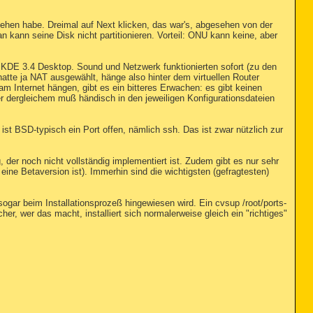
gesehen habe. Dreimal auf Next klicken, das war's, abgesehen von der
 kann seine Disk nicht partitionieren. Vorteil: ONU kann keine, aber
er KDE 3.4 Desktop. Sound und Netzwerk funktionierten sofort (zu den
atte ja NAT ausgewählt, hänge also hinter dem virtuellen Router
m Internet hängen, gibt es ein bitteres Erwachen: es gibt keinen
 dergleichem muß händisch in den jeweiligen Konfigurationsdateien
st BSD-typisch ein Port offen, nämlich ssh. Das ist zwar nützlich zur
der noch nicht vollständig implementiert ist. Zudem gibt es nur sehr
 eine Betaversion ist). Immerhin sind die wichtigsten (gefragtesten)
gar beim Installationsprozeß hingewiesen wird. Ein cvsup /root/ports-
er, wer das macht, installiert sich normalerweise gleich ein "richtiges"