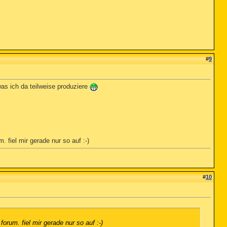
#
9
was ich da teilweise produziere
. fiel mir gerade nur so auf :-)
#
10
forum. fiel mir gerade nur so auf :-)