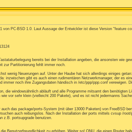
 von PC-BSD 1.0. Laut Aussage der Entwickler ist diese Version "feature com
-13124
tataturbelegung bereits bei der Installation angeben, die ansonsten wie gewo
t zur Partitionierung fehlt immer noch.
ächst wenig Neuerungen auf. Unter der Haube hat sich allerdings einiges get
da: inzwischen gibt es auch einen rudimentären Netzwerkmanager, der es eine
 immer noch ihre Zugangsdaten händisch in /etc/ppp/ppp.conf verewigen. Di
 die windowsähnlich abläuft und alle Programme mitsamt den benötigten Librar
 wie vor sehr klein (vielleicht 200 Pakete), und es ist nicht jedermanns Sach
 auch das package/ports-System (mit über 13000 Paketen) von FreeBSD benu
suchen auch reibungslos. Nach der Installation der ports mittels cvsup /root/po
n z.B. portsupgrade benutzen.
m die Benutzerfreundlichkeit zu erhöhen. Weiter so! ONU, die einen Router h