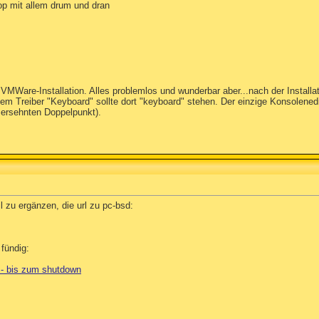
op mit allem drum und dran
MWare-Installation. Alles problemlos und wunderbar aber...nach der Installa
t dem Treiber "Keyboard" sollte dort "keyboard" stehen. Der einzige Konsolen
ß ersehnten Doppelpunkt).
 zu ergänzen, die url zu pc-bsd:
fündig:
l - bis zum shutdown