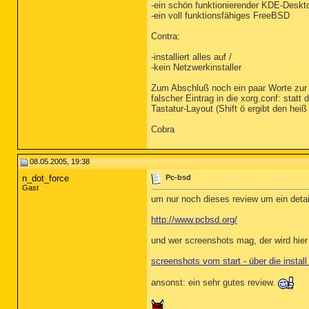
-ein schön funktionierender KDE-Deskt
-ein voll funktionsfähiges FreeBSD
Contra:
-installiert alles auf /
-kein Netzwerkinstaller
Zum Abschluß noch ein paar Worte zur V
falscher Eintrag in die xorg.conf: stat
Tastatur-Layout (Shift ö ergibt den hei
Cobra
08.05.2005, 19:38
n_dot_force
Pc-bsd
Gast
um nur noch dieses review um ein detail
http://www.pcbsd.org/
und wer screenshots mag, der wird hier 
screenshots vom start - über die instal
ansonst: ein sehr gutes review.