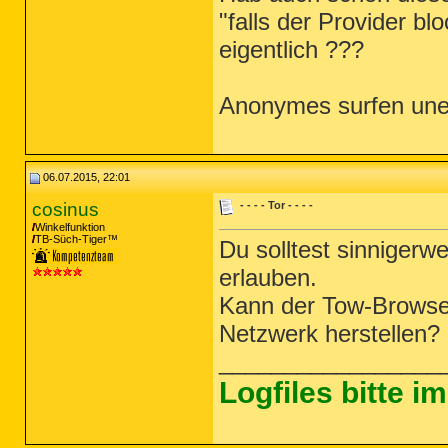
"falls der Provider bl
eigentlich ???
Anonymes surfen une
06.07.2015, 22:01
cosinus
- - - - Tor - - - -
Winkelfunktion
TB-Süch-Tiger™
Du solltest sinniger
erlauben.
Kann der Tow-Browser
Netzwerk herstellen?
_________________
Logfiles bitte 