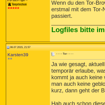
TB-Süch-Tiger™
Wenn du den Tor-Brow
erstmal mit dem Tor-
passiert.
_________________
Logfiles bitte 
06.07.2015, 21:57
Karsten39
- - - - Tor - - - -
Ja wie gesagt, aktuel
temporär erlaube, was 
kommt ja auch keine w
man auch keine geblo
kurz, dann geht der B
Hab auch schon diese