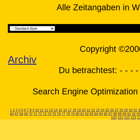
Alle Zeitangaben in W
Copyright ©200
Archiv
Du betrachtest: - - - -
Search Engine Optimization 
1
2
3
4
5
6
7
8
9
10
11
12
13
14
15
16
17
18
19
20
21
22
23
24
25
26
27
28
29
30
31
3
66
67
68
69
70
71
72
73
74
75
76
77
78
79
80
81
82
83
84
85
86
87
88
89
90
91
92
9
120
121
122
123
1