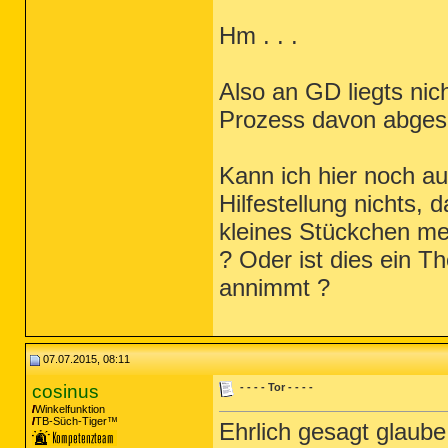
Hm . . .
Also an GD liegts nic
Prozess davon abgesc
Kann ich hier noch au
Hilfestellung nichts, 
kleines Stückchen me
? Oder ist dies ein 
annimmt ?
07.07.2015, 08:11
cosinus
- - - - Tor - - - -
Winkelfunktion
TB-Süch-Tiger™
Ehrlich gesagt glaube