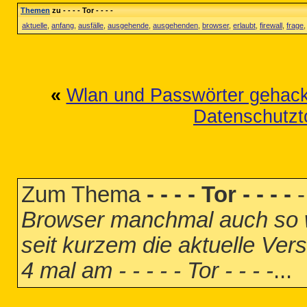
Themen
zu - - - - Tor - - - -
aktuelle
,
anfang
,
ausfälle
,
ausgehende
,
ausgehenden
,
browser
,
erlaubt
,
firewall
,
frage
«
Wlan und Passwörter gehack
Datenschutzt
Zum Thema
- - - - Tor - - - -
Browser manchmal auch so wa
seit kurzem die aktuelle Ver
4 mal am - - - - - Tor - - - -
...