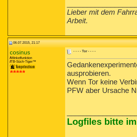
_________________
Lieber mit dem Fahrr
Arbeit.
06.07.2015, 21:17
cosinus
- - - - Tor - - - -
Winkelfunktion
TB-Süch-Tiger™
Gedankenexperimente 
ausprobieren.
Wenn Tor keine Verbin
PFW aber Ursache Nr
_________________
Logfiles bitte 