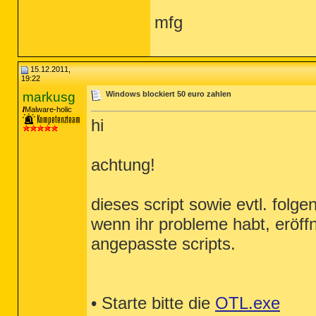
mfg
15.12.2011,
19:22
markusg
Windows blockiert 50 euro zahlen
Malware-holic
hi
achtung!
dieses script sowie evtl. folge
wenn ihr probleme habt, eröffn
angepasste scripts.
• Starte bitte die
OTL.exe