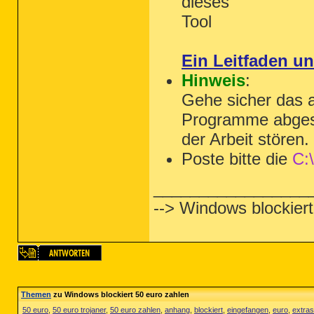
dieses
Tool
Ein Leitfaden u
Hinweis
:
Gehe sicher das a
Programme abgesc
der Arbeit stören.
Poste bitte die
C:
_________________
--> Windows blockiert
Themen
zu Windows blockiert 50 euro zahlen
50 euro
,
50 euro trojaner
,
50 euro zahlen
,
anhang
,
blockiert
,
eingefangen
,
euro
,
extras