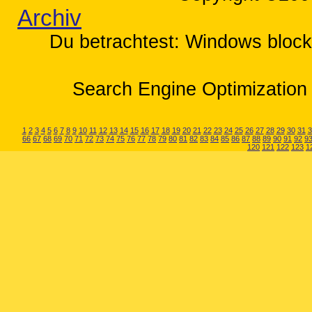
Archiv
Du betrachtest: Windows blocki
Search Engine Optimization 
1
2
3
4
5
6
7
8
9
10
11
12
13
14
15
16
17
18
19
20
21
22
23
24
25
26
27
28
29
30
31
3
66
67
68
69
70
71
72
73
74
75
76
77
78
79
80
81
82
83
84
85
86
87
88
89
90
91
92
9
120
121
122
123
1