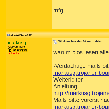
mfg
_________________
15.12.2011, 19:59
markusg
Windows blockiert 50 euro zahlen
Malware-holic
warum blos lesen alle
_________________
-Verdächtige mails bit
markusg.trojaner-bo
Weiterleiten
Anleitung:
http://markusg.trojan
Mails bitte vorerst na
markusg.trojaner-bo