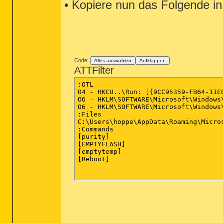
• Kopiere nun das Folgende in
Code:
Alles auswählen
Aufklappen
ATTFilter
:OTL

O4 - HKCU..\Run: [{9CC95359-FB64-11E
O6 - HKLM\SOFTWARE\Microsoft\Windows
O6 - HKLM\SOFTWARE\Microsoft\Windows
:Files

C:\Users\hoppe\AppData\Roaming\Micros
:Commands

[purity]

[EMPTYFLASH] 

[emptytemp]

[Reboot]
