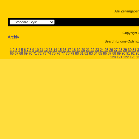
Alle Zeitangaben
Copyright 
Archiv
Search Engine Optimiza
1
2
3
4
5
6
7
8
9
10
11
12
13
14
15
16
17
18
19
20
21
22
23
24
25
26
27
28
29
30
31
3
66
67
68
69
70
71
72
73
74
75
76
77
78
79
80
81
82
83
84
85
86
87
88
89
90
91
92
9
120
121
122
123
1