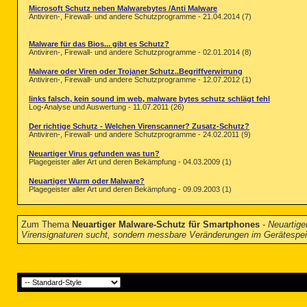
Microsoft Schutz neben Malwarebytes /Anti Malware
Antiviren-, Firewall- und andere Schutzprogramme - 21.04.2014 (7)
Malware für das Bios... gibt es Schutz?
Antiviren-, Firewall- und andere Schutzprogramme - 02.01.2014 (8)
Malware oder Viren oder Trojaner Schutz..Begriffverwirrung
Antiviren-, Firewall- und andere Schutzprogramme - 12.07.2012 (1)
links falsch, kein sound im web, malware bytes schutz schlägt fehl
Log-Analyse und Auswertung - 11.07.2011 (26)
Der richtige Schutz - Welchen Virenscanner? Zusatz-Schutz?
Antiviren-, Firewall- und andere Schutzprogramme - 24.02.2011 (9)
Neuartiger Virus gefunden was tun?
Plagegeister aller Art und deren Bekämpfung - 04.03.2009 (1)
Neuartiger Wurm oder Malware?
Plagegeister aller Art und deren Bekämpfung - 09.09.2003 (1)
Zum Thema
Neuartiger Malware-Schutz für Smartphones
-
Neuartige
Virensignaturen sucht, sondern messbare Veränderungen im Gerätespeich