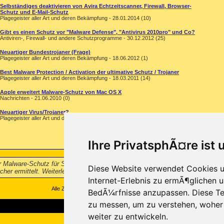
Selbständiges deaktivieren von Avira Echtzeitscanner, Firewall, Browser-
Schutz und E-Mail-Schutz
Plagegeister aller Art und deren Bekämpfung - 28.01.2014 (10)
Gibt es einen Schutz vor "Malware Defense", "Antivirus 2010pro" und Co?
Antiviren-, Firewall- und andere Schutzprogramme - 30.12.2012 (25)
Neuartiger Bundestrojaner (Frage)
Plagegeister aller Art und deren Bekämpfung - 18.06.2012 (1)
Best Malware Protection / Activation der ultimative Schutz / Trojaner
Plagegeister aller Art und deren Bekämpfung - 18.03.2011 (14)
Apple erweitert Malware-Schutz von Mac OS X
Nachrichten - 21.06.2010 (0)
Neuartiger Virus/Trojaner?
Plagegeister aller Art und deren Bekämpfung - 16.09.2007 (8)
Ihre PrivatsphÃ¤re ist 
r Malware-Schutz für Smartphones Ein Xerox PARC-Wissenschaftler hat ein 
Diese Website verwendet Cookies u
er ermittelt. Weiterlesen... - Neuartiger Malware-Schutz für Smartphones
...
Internet-Erlebnis zu ermÃ¶glichen u
Alle Zeitangaben in WEZ +1. Es ist jetzt
04:49
Uhr.
BedÃ¼rfnisse anzupassen. Diese Te
zu messen, um zu verstehen, wohe
weiter zu entwickeln.
Copyright ©2000-2026, Trojaner-Board