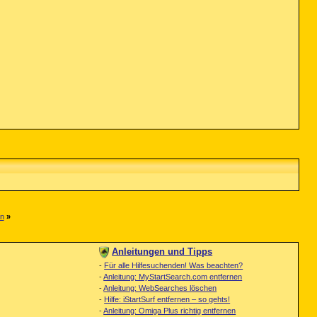
en
»
Anleitungen und Tipps
-
Für alle Hilfesuchenden! Was beachten?
-
Anleitung: MyStartSearch.com entfernen
-
Anleitung: WebSearches löschen
-
Hilfe: iStartSurf entfernen – so gehts!
-
Anleitung: Omiga Plus richtig entfernen