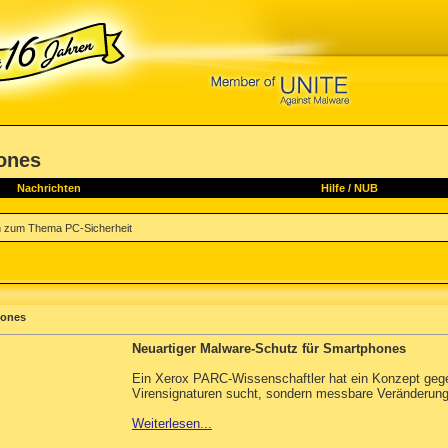
ones
Nachrichten
Hilfe
/
NUB
n zum Thema PC-Sicherheit
hones
Neuartiger Malware-Schutz für Smartphones
Ein Xerox PARC-Wissenschaftler hat ein Konzept gege
Virensignaturen sucht, sondern messbare Veränderunge
Weiterlesen...