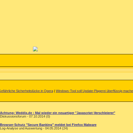
efährliche Sicherheitslücke in Opera
|
Windows-Tool soll Update-Plagerei überflüssig mach
Achtung: Weddix.de : Mal wieder ein neuartiger "Javascript-Verschleierer"
Diskussionsforum - 07.10.2014 (0)
Browser-Schutz "Secure Banking" meldet bei Firefox Malware
Log-Analyse und Auswertung - 04.05.2014 (24)