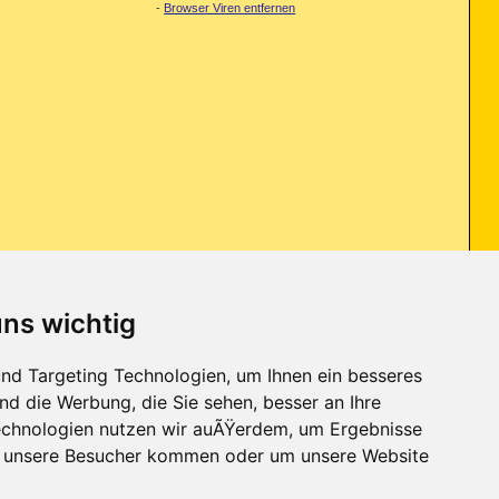
-
Browser Viren entfernen
uns wichtig
Konzept gegen Schadsoftware auf Handys entwickelt, das nicht nach
nd Targeting Technologien, um Ihnen ein besseres
nd die Werbung, die Sie sehen, besser an Ihre
chnologien nutzen wir auÃŸerdem, um Ergebnisse
r unsere Besucher kommen oder um unsere Website
Kontakt
-
Trojaner-Board
-
Archiv
-
Datenschutzerklärung
-
Nach oben