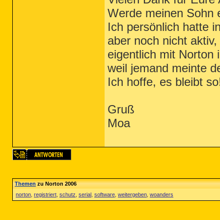
Werde meinen Sohn e
Ich persönlich hatte 
aber noch nicht aktiv,
eigentlich mit Norton 
weil jemand meinte d
Ich hoffe, es bleibt so
Gruß
Moa
Themen
zu Norton 2006
norton
,
registriert
,
schutz
,
serial
,
software
,
weitergeben
,
woanders