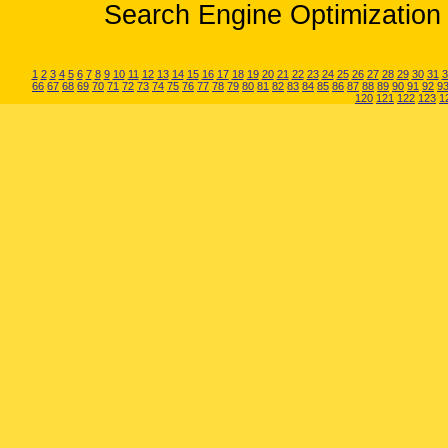
Search Engine Optimization 
1
2
3
4
5
6
7
8
9
10
11
12
13
14
15
16
17
18
19
20
21
22
23
24
25
26
27
28
29
30
31
3
66
67
68
69
70
71
72
73
74
75
76
77
78
79
80
81
82
83
84
85
86
87
88
89
90
91
92
9
120
121
122
123
1