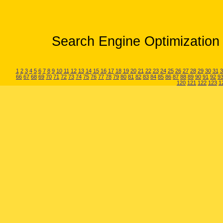
Search Engine Optimization 
1
2
3
4
5
6
7
8
9
10
11
12
13
14
15
16
17
18
19
20
21
22
23
24
25
26
27
28
29
30
31
3
66
67
68
69
70
71
72
73
74
75
76
77
78
79
80
81
82
83
84
85
86
87
88
89
90
91
92
9
120
121
122
123
1