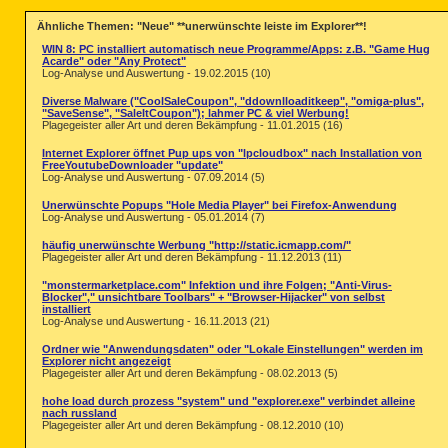
Ähnliche Themen: "Neue" **unerwünschte leiste im Explorer**!
WIN 8: PC installiert automatisch neue Programme/Apps: z.B. "Game Hug
Acarde" oder "Any Protect"
Log-Analyse und Auswertung - 19.02.2015 (10)
Diverse Malware ("CoolSaleCoupon", "ddownlloaditkeep", "omiga-plus",
"SaveSense", "SaleItCoupon"); lahmer PC & viel Werbung!
Plagegeister aller Art und deren Bekämpfung - 11.01.2015 (16)
Internet Explorer öffnet Pup ups von "lpcloudbox" nach Installation von
FreeYoutubeDownloader "update"
Log-Analyse und Auswertung - 07.09.2014 (5)
Unerwünschte Popups "Hole Media Player" bei Firefox-Anwendung
Log-Analyse und Auswertung - 05.01.2014 (7)
häufig unerwünschte Werbung "http://static.icmapp.com/"
Plagegeister aller Art und deren Bekämpfung - 11.12.2013 (11)
"monstermarketplace.com" Infektion und ihre Folgen; "Anti-Virus-
Blocker"," unsichtbare Toolbars" + "Browser-Hijacker" von selbst
installiert
Log-Analyse und Auswertung - 16.11.2013 (21)
Ordner wie "Anwendungsdaten" oder "Lokale Einstellungen" werden im
Explorer nicht angezeigt
Plagegeister aller Art und deren Bekämpfung - 08.02.2013 (5)
hohe load durch prozess "system" und "explorer.exe" verbindet alleine
nach russland
Plagegeister aller Art und deren Bekämpfung - 08.12.2010 (10)