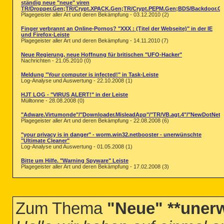
ständig neue "neue" viren
TR/Dropper.Gen;TR/Crypt.XPACK.Gen;TR/Crypt.PEPM.Gen;BDS/Backdoor.Ge
Plagegeister aller Art und deren Bekämpfung - 03.12.2010 (2)
Finger verbrannt an Online-Pornos? "XXX : (Titel der Webseite)" in der IE
und Firefox-Leiste
Plagegeister aller Art und deren Bekämpfung - 14.11.2010 (7)
Neue Regierung, neue Hoffnung für britischen "UFO-Hacker"
Nachrichten - 21.05.2010 (0)
Meldung "Your computer is infected!" in Task-Leiste
Log-Analyse und Auswertung - 22.10.2008 (1)
HJT LOG - "VIRUS ALERT!" in der Leiste
Mülltonne - 28.08.2008 (0)
"Adware.Virtumonde"/"Downloader.MisleadApp"/"TR/VB.agt.4"/"NewDotNet.A
Plagegeister aller Art und deren Bekämpfung - 22.08.2008 (6)
"your privacy is in danger" - worm.win32.netbooster - unerwünschte
"Ultimate Cleaner"
Log-Analyse und Auswertung - 01.05.2008 (1)
Bitte um Hilfe. "Warning Spyware" Leiste
Plagegeister aller Art und deren Bekämpfung - 17.02.2008 (3)
Zum Thema
"Neue" **unerw