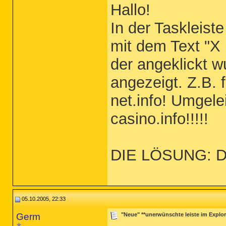
Hallo!
In der Taskleist
mit dem Text "X
der angeklickt 
angezeigt. Z.B. fi
net.info! Umgele
casino.info!!!!!
DIE LÖSUNG: D
05.10.2005, 22:33
Germ
"Neue" **unerwünschte leiste im Explor