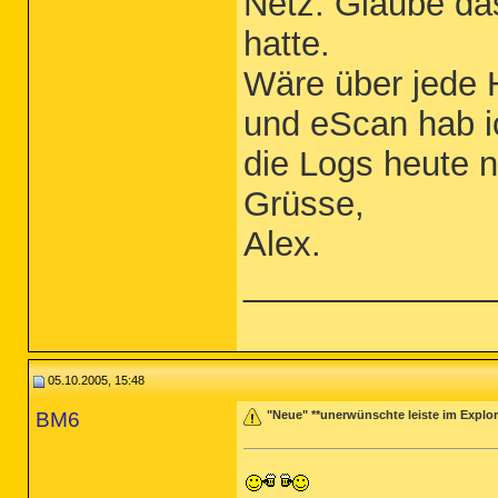
Netz. Glaube das 
hatte.
Wäre über jede H
und eScan hab i
die Logs heute 
Grüsse,
Alex.
_____________
05.10.2005, 15:48
BM6
"Neue" **unerwünschte leiste im Explor