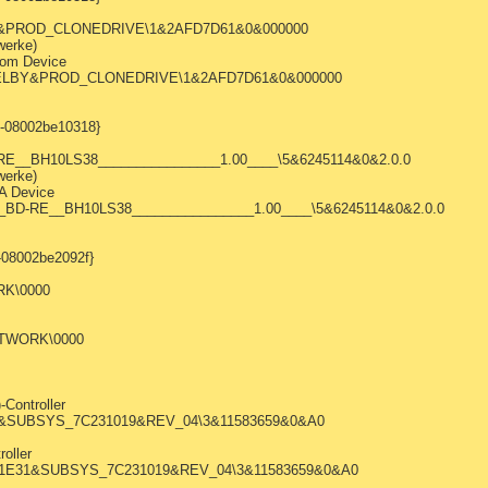
Y&PROD_CLONEDRIVE\1&2AFD7D61&0&000000
werke)
om Device
_ELBY&PROD_CLONEDRIVE\1&2AFD7D61&0&000000
1-08002be10318}
RE__BH10LS38________________1.00____\5&6245114&0&2.0.0
werke)
A Device
_BD-RE__BH10LS38________________1.00____\5&6245114&0&2.0.0
-08002be2092f}
RK\0000
ETWORK\0000
-Controller
31&SUBSYS_7C231019&REV_04\3&11583659&0&A0
oller
V_1E31&SUBSYS_7C231019&REV_04\3&11583659&0&A0