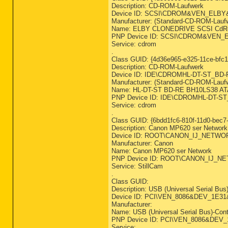
Description: CD-ROM-Laufwerk
Device ID: SCSI\CDROM&VEN_ELB
Manufacturer: (Standard-CD-ROM-Lauf
Name: ELBY CLONEDRIVE SCSI CdR
PNP Device ID: SCSI\CDROM&VEN
Service: cdrom
.
Class GUID: {4d36e965-e325-11ce-bfc
Description: CD-ROM-Laufwerk
Device ID: IDE\CDROMHL-DT-ST_BD-
Manufacturer: (Standard-CD-ROM-Lauf
Name: HL-DT-ST BD-RE BH10LS38 AT
PNP Device ID: IDE\CDROMHL-DT-ST
Service: cdrom
.
Class GUID: {6bdd1fc6-810f-11d0-bec7
Description: Canon MP620 ser Network
Device ID: ROOT\CANON_IJ_NETWO
Manufacturer: Canon
Name: Canon MP620 ser Network
PNP Device ID: ROOT\CANON_IJ_N
Service: StillCam
.
Class GUID:
Description: USB (Universal Serial Bus)
Device ID: PCI\VEN_8086&DEV_1E
Manufacturer:
Name: USB (Universal Serial Bus)-Contr
PNP Device ID: PCI\VEN_8086&DE
Service: