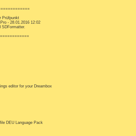
==============
r Prüfpunkt
 Pro - 28.01.2016 12:02
d SDFormatter.
==============
ings editor for your Dreambox
ofile DEU Language Pack