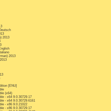
13
 Deutsch
013
) 2013
3
3
English
taliano
erman) 2013
 2013
013
3
ition [ENU]
ble
ble (x64)
ble - x64 9.0.30729.17
ble - x64 9.0.30729.6161
ble - x86 9.0.21022
ble - x86 9.0.30729.17