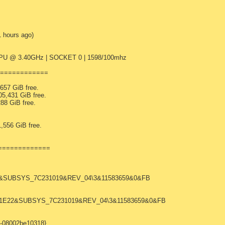
 hours ago)
0 CPU @ 3.40GHz | SOCKET 0 | 1598/100mhz
==============
,657 GiB free.
05,431 GiB free.
288 GiB free.
1,556 GiB free.
s =============
22&SUBSYS_7C231019&REV_04\3&11583659&0&FB
V_1E22&SUBSYS_7C231019&REV_04\3&11583659&0&FB
1-08002be10318}