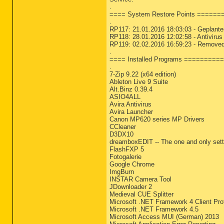
.
==== System Restore Points =====
.
RP117: 21.01.2016 18:03:03 - Geplante
RP118: 28.01.2016 12:02:58 - Antivirus
RP119: 02.02.2016 16:59:23 - Remove
.
==== Installed Programs ========
.
7-Zip 9.22 (x64 edition)
Ableton Live 9 Suite
Alt.Binz 0.39.4
ASIO4ALL
Avira Antivirus
Avira Launcher
Canon MP620 series MP Drivers
CCleaner
D3DX10
dreamboxEDIT -- The one and only sett
FlashFXP 5
Fotogalerie
Google Chrome
ImgBurn
INSTAR Camera Tool
JDownloader 2
Medieval CUE Splitter
Microsoft .NET Framework 4 Client Pr
Microsoft .NET Framework 4.5
Microsoft Access MUI (German) 2013