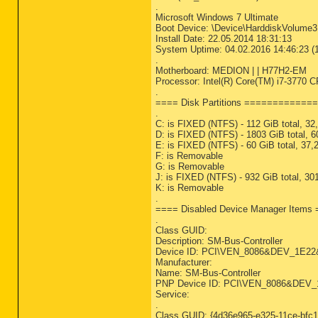
.
Microsoft Windows 7 Ultimate
Boot Device: \Device\HarddiskVolume3
Install Date: 22.05.2014 18:31:13
System Uptime: 04.02.2016 14:46:23 (1
.
Motherboard: MEDION | | H77H2-EM
Processor: Intel(R) Core(TM) i7-377
.
==== Disk Partitions ===========
.
C: is FIXED (NTFS) - 112 GiB total, 32
D: is FIXED (NTFS) - 1803 GiB total, 6
E: is FIXED (NTFS) - 60 GiB total, 37,
F: is Removable
G: is Removable
J: is FIXED (NTFS) - 932 GiB total, 30
K: is Removable
.
==== Disabled Device Manager Item
.
Class GUID:
Description: SM-Bus-Controller
Device ID: PCI\VEN_8086&DEV_1E
Manufacturer:
Name: SM-Bus-Controller
PNP Device ID: PCI\VEN_8086&DE
Service:
.
Class GUID: {4d36e965-e325-11ce-bfc