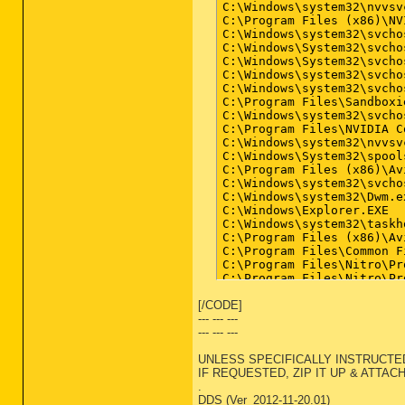
[/CODE]
--- --- ---
--- --- ---
UNLESS SPECIFICALLY INSTRUCTED
IF REQUESTED, ZIP IT UP & ATTACH
.
DDS (Ver_2012-11-20.01)