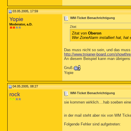
03.05.2005, 17:59
Yopie
WM-Ticket Benachrichtigung
Moderator, a.D.
Zitat:
Zitat von
Oberon
Wer ZoneAlarm installiert hat, hat
Das muss nicht so sein, und das muss 
http://www.trojaner-board.com/showthr
An diesem Beispiel kann man übrigens 
Gruß
Yopie
04.05.2005, 08:27
rock
WM-Ticket Benachrichtigung
sie kommen wirklich....hab soeben eine
in der mail steht aber nix von WM Ticket
Folgende Fehler sind aufgetreten: