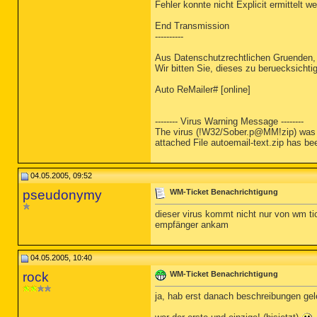
Fehler konnte nicht Explicit ermittelt w
End Transmission
----------
Aus Datenschutzrechtlichen Gruenden, 
Wir bitten Sie, dieses zu beruecksichti
Auto ReMailer# [online]
-------- Virus Warning Message --------
The virus (!W32/Sober.p@MM!zip) was d
attached File autoemail-text.zip has b
04.05.2005, 09:52
pseudonymy
WM-Ticket Benachrichtigung
dieser virus kommt nicht nur von wm ti
empfänger ankam
04.05.2005, 10:40
rock
WM-Ticket Benachrichtigung
ja, hab erst danach beschreibungen geles