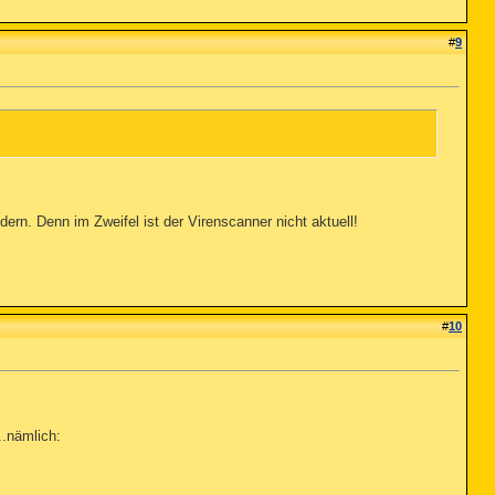
#
9
n. Denn im Zweifel ist der Virenscanner nicht aktuell!
#
10
..nämlich: