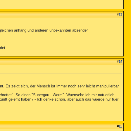
#
13
m gleichen anhang und anderen unbekannten absender
ndet
#
14
nt. Es zeigt sich, der Mensch ist immer noch sehr leicht manipulierbar.
schrottet". So einen "Supergau - Worm". Wuensche ich mir natuerlich
kunft gelernt haben? - Ich denke schon, aber auch das wuerde nur fuer
#
15