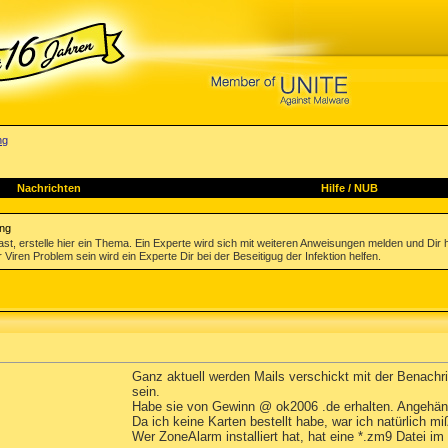
ng
Nachrichten
Hilfe
/
NUB
ung
st, erstelle hier ein Thema. Ein Experte wird sich mit weiteren Anweisungen melden und Dir 
 Viren Problem sein wird ein Experte Dir bei der Beseitigug der Infektion helfen.
Ganz aktuell werden Mails verschickt mit der Benachr
sein.
Habe sie von Gewinn @ ok2006 .de erhalten. Angehängt i
Da ich keine Karten bestellt habe, war ich natürlich m
Wer ZoneAlarm installiert hat, hat eine *.zm9 Datei im