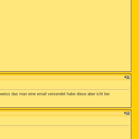
#
11
nweiss das man eine email versendet habe diese aber icht bei
#
12