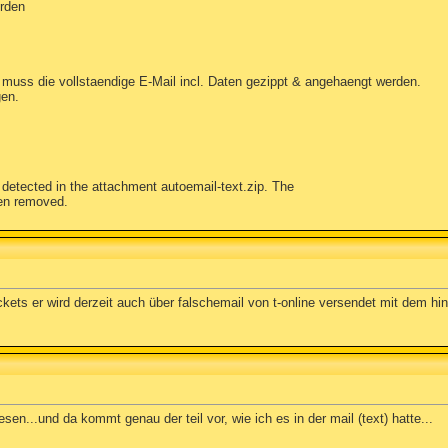
erden
muss die vollstaendige E-Mail incl. Daten gezippt & angehaengt werden.
gen.
etected in the attachment autoemail-text.zip. The
een removed.
ckets er wird derzeit auch über falschemail von t-online versendet mit dem hi
en...und da kommt genau der teil vor, wie ich es in der mail (text) hatte...