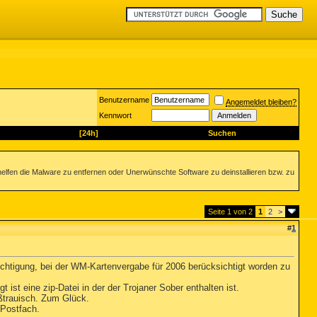
Benutzername
Angemeldet bleiben?
Kennwort
[24h]
Suchen
helfen die Malware zu entfernen oder Unerwünschte Software zu deinstallieren bzw. zu
Seite 1 von 2
1
2
>
#
1
ichtigung, bei der WM-Kartenvergabe für 2006 berücksichtigt worden zu
st eine zip-Datei in der der Trojaner Sober enthalten ist.
ißtrauisch. Zum Glück.
 Postfach.