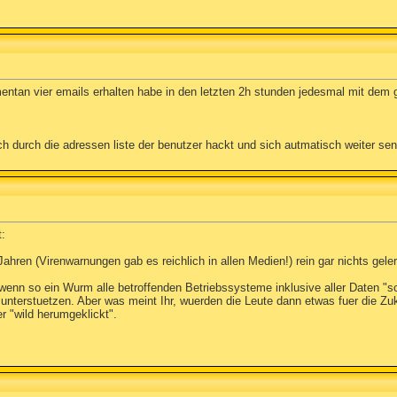
entan vier emails erhalten habe in den letzten 2h stunden jedesmal mit de
ch durch die adressen liste der benutzer hackt und sich autmatisch weiter se
:
ren (Virenwarnungen gab es reichlich in allen Medien!) rein gar nichts geler
, wenn so ein Wurm alle betroffenden Betriebssysteme inklusive aller Daten "
 unterstuetzen. Aber was meint Ihr, wuerden die Leute dann etwas fuer die Zu
r "wild herumgeklickt".