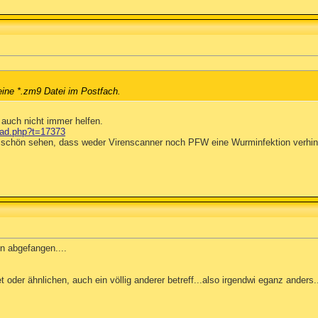
 eine *.zm9 Datei im Postfach.
auch nicht immer helfen.
ead.php?t=17373
schön sehen, dass weder Virenscanner noch PFW eine Wurminfektion verhinder
n abgefangen....
 oder ähnlichen, auch ein völlig anderer betreff...also irgendwi eganz anders.