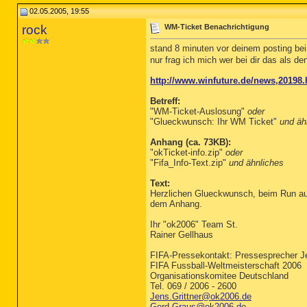
02.05.2005, 19:55
rock
WM-Ticket Benachrichtigung
stand 8 minuten vor deinem posting bei
nur frag ich mich wer bei dir das als d
http://www.winfuture.de/news,20198.
Betreff:
"WM-Ticket-Auslosung"
oder
"Glueckwunsch: Ihr WM Ticket"
und äh
Anhang (ca. 73KB):
"okTicket-info.zip"
oder
"Fifa_Info-Text.zip"
und ähnliches
Text:
Herzlichen Glueckwunsch, beim Run auf 
dem Anhang.
Ihr "ok2006" Team St.
Rainer Gellhaus
FIFA-Pressekontakt: Pressesprecher J
FIFA Fussball-Weltmeisterschaft 2006
Organisationskomitee Deutschland
Tel. 069 / 2006 - 2600
Jens.Grittner@ok2006.de
Gerd.Graus@ok2006.de