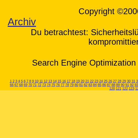
Copyright ©200
Archiv
Du betrachtest: Sicherheits
kompromittier
Search Engine Optimization 
1
2
3
4
5
6
7
8
9
10
11
12
13
14
15
16
17
18
19
20
21
22
23
24
25
26
27
28
29
30
31
3
66
67
68
69
70
71
72
73
74
75
76
77
78
79
80
81
82
83
84
85
86
87
88
89
90
91
92
9
120
121
122
123
1